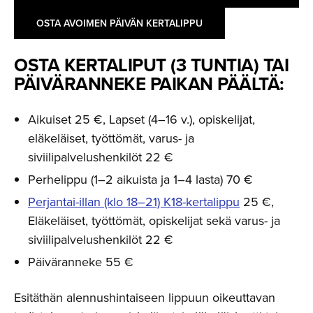
OSTA AVOIMEN PÄIVÄN KERTALIPPU
OSTA KERTALIPUT (3 TUNTIA) TAI
PÄIVÄRANNEKE PAIKAN PÄÄLTÄ:
Aikuiset 25 €, Lapset (4–16 v.), opiskelijat,
eläkeläiset, työttömät, varus- ja
siviilipalvelushenkilöt 22 €
Perhelippu (1–2 aikuista ja 1–4 lasta) 70 €
Perjantai-illan (klo 18–21) K18-kertalippu
25 €,
Eläkeläiset, työttömät, opiskelijat sekä varus- ja
siviilipalvelushenkilöt 22 €
Päiväranneke 55 €
Esitäthän alennushintaiseen lippuun oikeuttavan