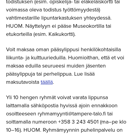
todistuksen (esim. opiskelija- tai eläkeläiskortti tai
voimassa oleva todistus työttömyydestä)
vahtimestarille lipuntarkastuksen yhteydessä.
HUOM. Näyttelyyn ei pääse Museokortilla tai
etukorteilla (esim. Kaikukortti).
Voit maksaa oman pääsylippusi henkilökohtaisilla
liikunta- ja kulttuurieduilla. Huomioithan, että et voi
maksaa eduilla seurueesi muiden jäsenten
pääsylippuja tai perhelippua. Lue lisää
maksutavoista
täällä
.
Yli 10 hengen ryhmät voivat varata lippunsa
laittamalla sähköpostia hyvissä ajoin ennakkoon
osoitteeseen ryhmamyynti@tampere-talo.fi tai
soittamalla numeroon +358 3 243 4501 (ma–pe klo
10–16). HUOM. Ryhmämyynnin puhelinpalvelu on