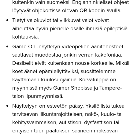
kuitenkin vain suomeksi. Englanninkieliset ohjeet
löytyvät ohjekortissa olevan QR-koodin avulla.
Tietyt valokuviot tai vilkkuvat valot voivat
aiheuttaa hyvin pienelle osalle ihmisiä epileptisiä
kohtauksia.
Game On -näyttelyn videopelien äänitehosteet
saattavat muodostaa jonkin verran kakofoniaa.
Desibelit eivät kuitenkaan nouse korkealle. Mikäli
koet äänet epämiellyttäviksi, suosittelemme
käyttämään kuulosuojaimia. Korvatulppia on
myynnissä myös Gamer Shopissa ja Tampere-
talon lipunmyynnissä.
Näyttelyyn on esteetön pääsy. Yksilöllistä tukea
tarvitsevan liikuntarajoitteisen, näkö-, kuulo- tai
kehitysvammaisen, autistisen, dysfaattisen tai
erityisen tuen päätöksen saaneen maksavan