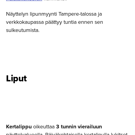
Näyttelyn lipunmyynti Tampere-talossa ja
verkkokaupassa päättyy tuntia ennen sen
sulkeutumista.
Liput
Kertalippu
oikeuttaa
3 tunnin vierailuun
näyttelyalueella. Päiväkohtaisella kertalipulla lukitset