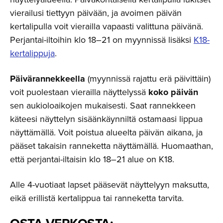
vierailusi tiettyyn päivään, ja avoimen päivän
kertalipulla voit vierailla vapaasti valittuna päivänä.
Perjantai-iltoihin klo 18–21 on myynnissä lisäksi
K18-
kertalippuja
.
Päivärannekkeella
(myynnissä rajattu erä päivittäin)
voit puolestaan vierailla näyttelyssä
koko päivän
sen aukioloaikojen mukaisesti. Saat rannekkeen
käteesi näyttelyn sisäänkäynniltä ostamaasi lippua
näyttämällä. Voit poistua alueelta päivän aikana, ja
pääset takaisin ranneketta näyttämällä. Huomaathan,
että perjantai-iltaisin klo 18–21 alue on K18.
Alle 4-vuotiaat lapset pääsevät näyttelyyn maksutta,
eikä erillistä kertalippua tai ranneketta tarvita.