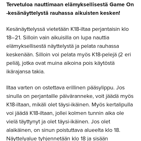
Tervetuloa nauttimaan elämyksellisestä Game On
-kesänäyttelystä rauhassa aikuisten kesken!
Kesänäyttelyssä vietetään K18-iltaa perjantaisin klo
18–21. Silloin vain aikuisilla on lupa nauttia
elämyksellisestä näyttelystä ja pelata rauhassa
keskenään. Silloin voi pelata myös K18-pelejä (2 eri
peliä), jotka ovat muina aikoina pois käytöstä
ikärajansa takia.
Iltaa varten on ostettava erillinen pääsylippu. Jos
sinulla on perjantaille päiväranneke, voit jäädä myös
K18-iltaan, mikäli olet täysi-ikäinen. Myös kertalipulla
voi jäädä K18-iltaan, jollei kolmen tunnin aika ole
vielä täyttynyt ja olet täysi-ikäinen. Jos olet
alaikäinen, on sinun poistuttava alueelta klo 18.
Näyttelyalue tyhjennetään klo 18 ja sisään