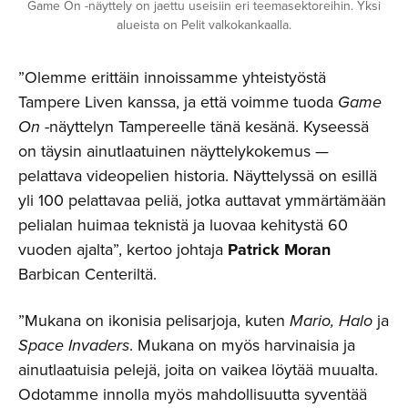
Game On -näyttely on jaettu useisiin eri teemasektoreihin. Yksi
alueista on Pelit valkokankaalla.
”Olemme erittäin innoissamme yhteistyöstä
Tampere Liven kanssa, ja että voimme tuoda
Game
On
-näyttelyn Tampereelle tänä kesänä. Kyseessä
on täysin ainutlaatuinen näyttelykokemus —
pelattava videopelien historia. Näyttelyssä on esillä
yli 100 pelattavaa peliä, jotka auttavat ymmärtämään
pelialan huimaa teknistä ja luovaa kehitystä 60
vuoden ajalta”, kertoo johtaja
Patrick Moran
Barbican Centeriltä.
”Mukana on ikonisia pelisarjoja, kuten
Mario, Halo
ja
Space Invaders
. Mukana on myös harvinaisia ja
ainutlaatuisia pelejä, joita on vaikea löytää muualta.
Odotamme innolla myös mahdollisuutta syventää