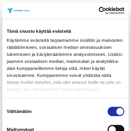
Tämä sivusto käyttää evästeitä
Käytämme evästeitä tarjoamamme sisällön ja mainosten
räätälöimiseen, sosiaalisen median ominaisuuksien
tukemiseen ja kävijämäärämme analysoimiseen. Lisäksi
jaamme sosiaalisen median, mainosalan ja analytiikka-
alan kumppaneillemme tietoja siitä, miten käytät
sivustoamme. Kumppanimme voivat yhdistää näitä
tietoja muihin tietoihin, joita olet antanut heille tai joita on
kerätty, kun olet käyttänyt heidän palvelujaan.
Suostumuksen
Game On -kesänäyttelyssä videopelien ihmeelliseen
Välttämätön
maailmaan tutustutaan pelaamalla ja testaamalla niitä ihan itse.
valinta
Game On
– tutustu videopelien historiaan ja
Mieltymykset