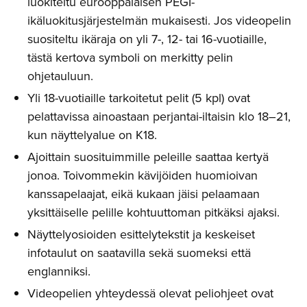
luokiteltu eurooppalaisen PEGI-
ikäluokitusjärjestelmän mukaisesti. Jos videopelin
suositeltu ikäraja on yli 7-, 12- tai 16-vuotiaille,
tästä kertova symboli on merkitty pelin
ohjetauluun.
Yli 18-vuotiaille tarkoitetut pelit (5 kpl) ovat
pelattavissa ainoastaan perjantai-iltaisin klo 18–21,
kun näyttelyalue on K18.
Ajoittain suosituimmille peleille saattaa kertyä
jonoa. Toivommekin kävijöiden huomioivan
kanssapelaajat, eikä kukaan jäisi pelaamaan
yksittäiselle pelille kohtuuttoman pitkäksi ajaksi.
Näyttelyosioiden esittelytekstit ja keskeiset
infotaulut on saatavilla sekä suomeksi että
englanniksi.
Videopelien yhteydessä olevat peliohjeet ovat