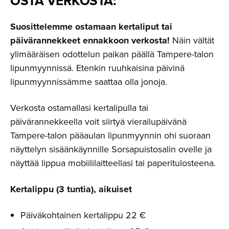
OSTA VERKOSTA:
Suosittelemme ostamaan kertaliput tai
päivärannekkeet ennakkoon verkosta!
Näin vältät
ylimääräisen odottelun paikan päällä Tampere-talon
lipunmyynnissä. Etenkin ruuhkaisina päivinä
lipunmyynnissämme saattaa olla jonoja.
Verkosta ostamallasi kertalipulla tai
päivärannekkeella voit siirtyä vierailupäivänä
Tampere-talon pääaulan lipunmyynnin ohi suoraan
näyttelyn sisäänkäynnille Sorsapuistosalin ovelle ja
näyttää lippua mobiililaitteellasi tai paperitulosteena.
Kertalippu (3 tuntia), aikuiset
Päiväkohtainen kertalippu 22 €