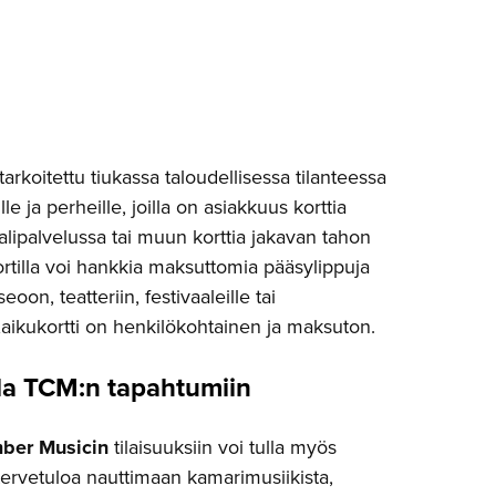
arkoitettu tiukassa taloudellisessa tilanteessa
lle ja perheille, joilla on asiakkuus korttia
alipalvelussa tai muun korttia jakavan tahon
kortilla voi hankkia maksuttomia pääsylippuja
oon, teatteriin, festivaaleille tai
Kaikukortti on henkilökohtainen ja maksuton.
lla TCM:n tapahtumiin
ber Musicin
tilaisuuksiin voi tulla myös
 tervetuloa nauttimaan kamarimusiikista,