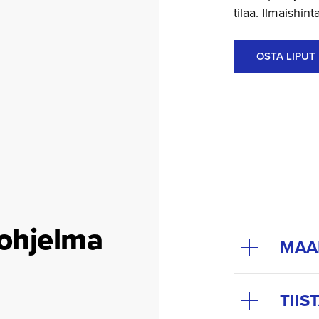
tilaa. Ilmaishin
OSTA LIPUT
iohjelma
MAAN
TIIS