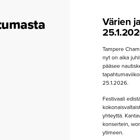
Värien j
tumasta
25.1.20
Tampere Chamber
nyt on aika juh
pääsee nautisk
tapahtumaviiko
25.1.2026.
Festivaali edis
kokonaisvaltaist
yhteyttä. Kant
konsertein, wor
ytimeen.