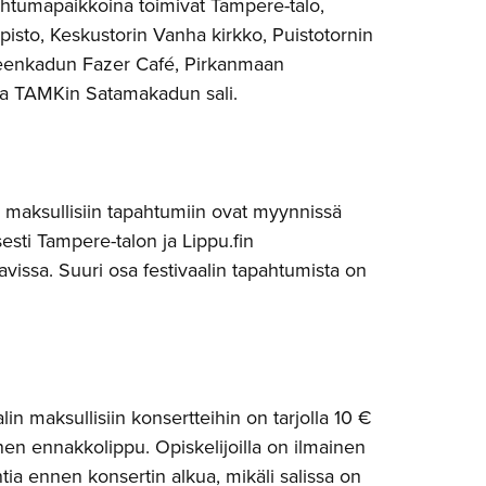
ahtumapaikkoina toimivat Tampere-talo,
isto, Keskustorin Vanha kirkko, Puistotornin
eenkadun Fazer Café, Pirkanmaan
 ja TAMKin Satamakadun sali.
in maksullisiin tapahtumiin ovat myynnissä
sesti Tampere-talon ja Lippu.fin
vissa. Suuri osa festivaalin tapahtumista on
alin maksullisiin konsertteihin on tarjolla 10 €
inen ennakkolippu. Opiskelijoilla on ilmainen
tia ennen konsertin alkua, mikäli salissa on