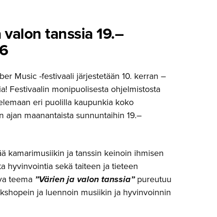
a valon tanssia 19.–
26
 Music -festivaali järjestetään 10. kerran –
lia! Festivaalin monipuolisesta ohjelmistosta
elemaan eri puolilla kaupunkia koko
n ajan maanantaista sunnuntaihin 19.–
tää kamarimusiikin ja tanssin keinoin ihmisen
a hyvinvointia sekä taiteen ja tieteen
ava teema
”Värien ja valon tanssia”
pureutuu
kshopein ja luennoin musiikin ja hyvinvoinnin