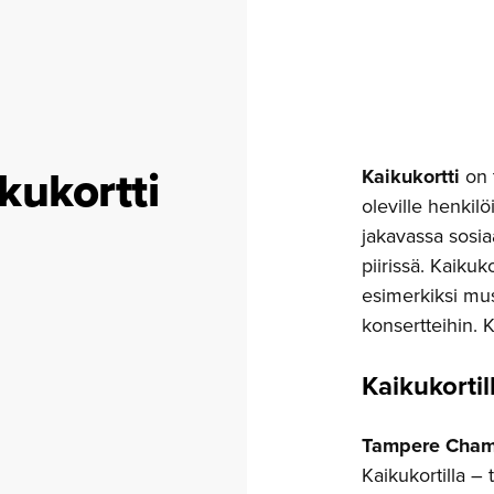
kukortti
Kaikukortti
on t
oleville henkilöi
jakavassa sosia
piirissä. Kaiku
esimerkiksi muse
konsertteihin. 
Kaikukor­ti
Tampere Cham
Kaikukortilla –