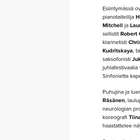
Esiintymässä ova
pianotaiteilija
H
Mitchell
ja
Lau
sellistit
Robert
klarinetisti
Chri
Kudritskaya
, t
saksofonisti
Ju
juhlafestivaali
Sinfonietta kap
Puhujina ja lue
Räsänen
, laul
neurologian pr
koreografi
Tiin
haastattelee nä