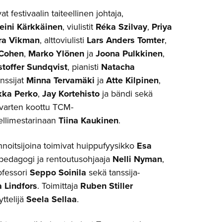
t festivaalin taiteellinen johtaja,
eini Kärkkäinen
, viulistit
Réka Szilvay
,
Priya
ra Vikman
, alttoviulisti
Lars Anders Tomter
,
 Cohen
,
Marko Ylönen
ja
Joona Pulkkinen
,
stoffer Sundqvist
, pianisti
Natacha
anssijat
Minna Tervamäki
ja
Atte Kilpinen
,
kka Perko
,
Jay Kortehisto
ja bändi sekä
a varten koottu TCM-
ellimestarinaan
Tiina Kaukinen
.
nnoitsijoina toimivat huippufyysikko
Esa
upedagogi ja rentoutusohjaaja
Nelli Nyman
,
ofessori
Seppo Soinila
sekä tanssija-
a Lindfors
. Toimittaja
Ruben Stiller
yttelijä
Seela Sellaa
.