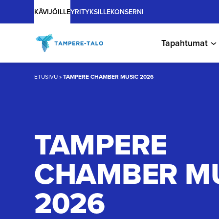
Main
Hyppää
KÄVIJÖILLE
YRITYKSILLE
KONSERNI
sisältöön
Tapahtumat
ETUSIVU
»
TAMPERE CHAMBER MUSIC 2026
TAMPERE
CHAMBER M
2026