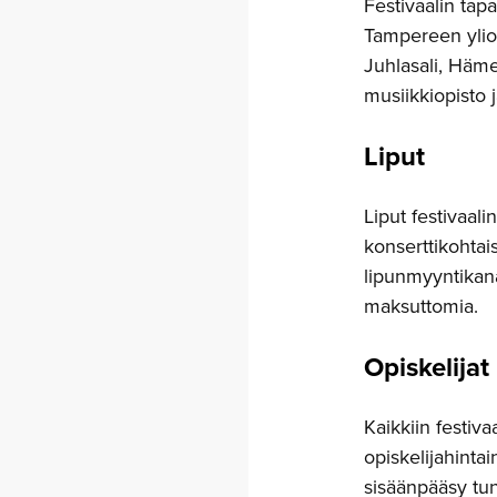
Festivaalin tap
Tampereen yliop
Juhlasali, Häm
musiikkiopisto
Liput
Liput festivaal
konserttikohtai
lipunmyyntikana
maksuttomia.
Opiskelijat
Kaikkiin festiva
opiskelijahinta
sisäänpääsy tun