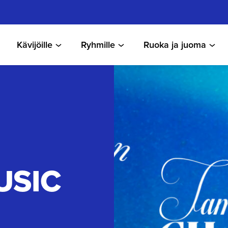
Kävijöille
Ryhmille
Ruoka ja juoma
USIC