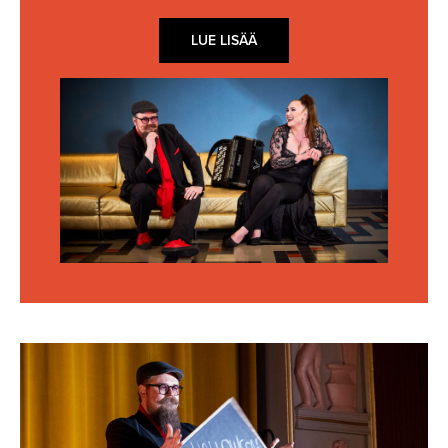
LUE LISÄÄ
Avaa
kuva
galleriassa