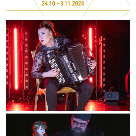
Avaa
kuva
galleriassa
Avaa
kuva
galleriassa