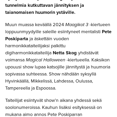
tunnelmia kutkuttavan jännityksen ja
taianomaisen huumorin ystäville.
Muun muassa keväällä 2024
Maagikot 3
-kiertueen
loppuunmyydyille saleille esiintyneet mentalisti
Pete
Poskiparta
ja äskettäin vuoden
harmonikkataiteilijaksi palkittu
digiharmonikkataiteilija
Netta Skog
yhdistävät
voimansa
Magical Halloween
-kiertueella. Kaksikon
upouusi show lupaa katsojille jännitystä ja huumoria
sopivassa suhteessa. Show nähdään syksyllä
Hyvinkäällä, Mikkelissä, Lahdessa, Oulussa,
Tampereella ja Espoossa.
Taiteilijat esiintyvät show’n aikana yhdessä sekä
soolonumeroissa. Kauhun lisäksi esityksessä on
mukana aimo annos Pete Poskiparran