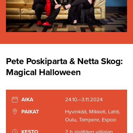
Pete Poskiparta & Netta Skog:
Magical Halloween
AIKA
24.10.–3.11.2024
PAIKAT
Hyvinkää, Mikkeli, Lahti,
Oulu, Tampere, Espoo
KESTO
2 h sisältäen väliajan