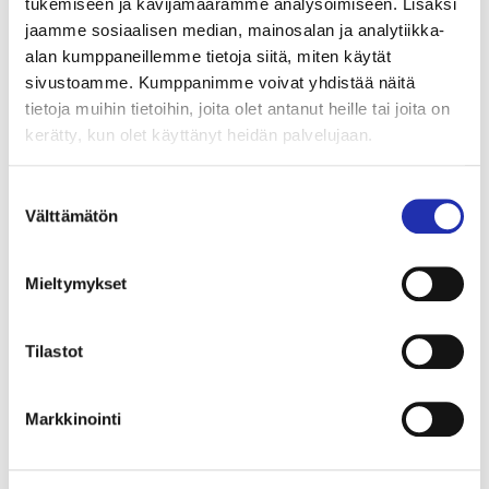
Klo 19:00
tukemiseen ja kävijämäärämme analysoimiseen. Lisäksi
jaamme sosiaalisen median, mainosalan ja analytiikka-
Mikaeli, Mikkeli
alan kumppaneillemme tietoja siitä, miten käytät
sivustoamme. Kumppanimme voivat yhdistää näitä
OSTA LIPUT
tietoja muihin tietoihin, joita olet antanut heille tai joita on
kerätty, kun olet käyttänyt heidän palvelujaan.
Keskiviikko 30.10.2024
Suostumuksen
Klo 19:00
Välttämätön
valinta
Sibeliustalo, Lahti
Mieltymykset
OSTA LIPUT
Tilastot
Perjantai 1.11.2024
Klo 19:00
Markkinointi
Oulun Musiikkikeskus, Oulu