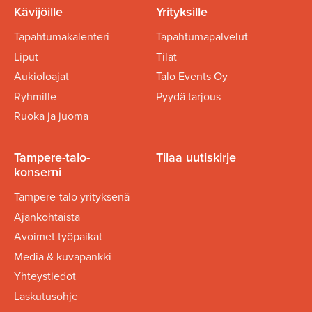
Kävijöille
Yrityksille
Tapahtumakalenteri
Tapahtumapalvelut
Liput
Tilat
Aukioloajat
Talo Events Oy
Ryhmille
Pyydä tarjous
Ruoka ja juoma
Tampere-talo-
Tilaa uutiskirje
konserni
Tampere-talo yrityksenä
Ajankohtaista
Avoimet työpaikat
Media & kuvapankki
Yhteystiedot
Laskutusohje