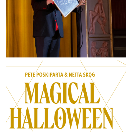
Avaa
kuva
galleriassa