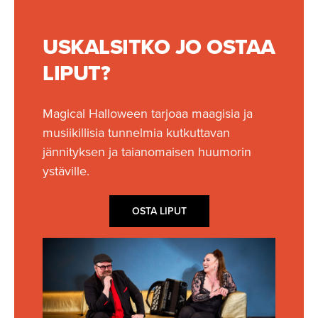
USKALSITKO JO OSTAA
LIPUT?
Magical Halloween tarjoaa maagisia ja
musiikil­lisia tunnelmia kutkuttavan
jännityksen ja taianomaisen huumorin
ystäville.
OSTA LIPUT