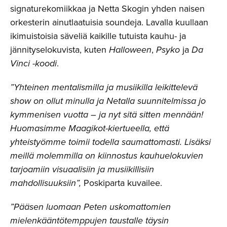
signaturekomiikkaa ja Netta Skogin yhden naisen
orkesterin ainutlaatuisia soundeja. Lavalla kuullaan
ikimuistoisia säveliä kaikille tutuista kauhu- ja
jännityselokuvista, kuten
Halloween
,
Psyko
ja
Da
Vinci -koodi
.
”Yhteinen mentalismilla ja musiikilla leikittelevä
show on ollut minulla ja Netalla suunnitelmissa jo
kymmenisen vuotta – ja nyt sitä sitten mennään!
Huomasimme Maagikot-kiertueella, että
yhteistyömme toimii todella saumattomasti. Lisäksi
meillä molemmilla on kiinnostus kauhuelokuvien
tarjoamiin visuaalisiin ja musiikillisiin
mahdollisuuksiin”,
Poskiparta kuvailee.
”Pääsen luomaan Peten uskomattomien
mielenkääntötemppujen taustalle täysin