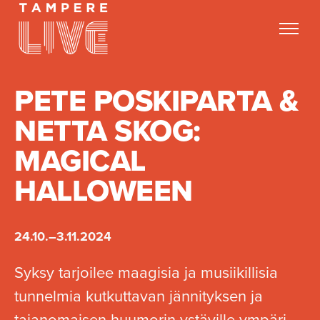
Hyppää
sisältöön
PETE POSKIPARTA &
NETTA SKOG:
MAGICAL
HALLOWEEN
24.10.–3.11.2024
Syksy tarjoilee maagisia ja musiikillisia
tunnelmia kutkuttavan jännityksen ja
taianomaisen huumorin ystäville ympäri