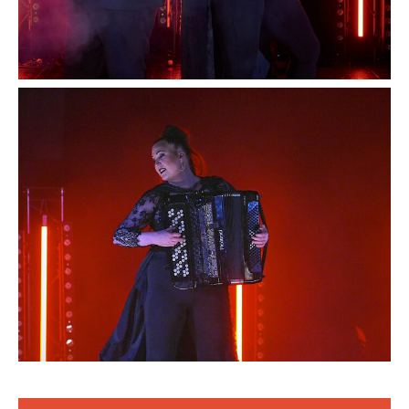
Avaa
kuva
galleriassa