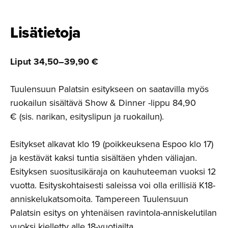
Lisätietoja
Liput 34,50–39,90 €
Tuulensuun Palatsin esitykseen on saatavilla myös
ruokailun sisältävä Show & Dinner -lippu 84,90
€ (sis. narikan, esityslipun ja ruokailun).
Esitykset alkavat klo 19 (poikkeuksena Espoo klo 17)
ja kestävät kaksi tuntia sisältäen yhden väliajan.
Esityksen suositusikäraja on kauhuteeman vuoksi 12
vuotta. Esityskohtaisesti saleissa voi olla erillisiä K18-
anniskelukatsomoita. Tampereen Tuulensuun
Palatsin esitys on yhtenäisen ravintola-anniskelutilan
vuoksi kielletty alle 18-vuotiailta.