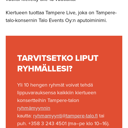
Kiertueen tuottaa Tampere Live, joka on Tampere-
talo-konsernin Talo Events Oy:n aputoiminimi.
TARVITSETKO LIPUT
RYHMÄLLESI?
Yli 10 hengen ryhmät voivat tehdä
lippuvarauksensa kaikkiin kiertueen
konsertteihin Tampere-talon
ryhmämyynnin
kautta:
ryhmamyynti@tampere-talo.fi
tai
puh. +358 3 243 4501 (ma–pe klo 10–16).