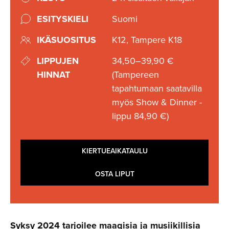
ESITYSKIELI
Suomi
IKÄSUOSITUS
K12, Tampere K18
LIPPUJEN
34,50–39,90 €
HINNAT
(Tampereen
tapahtumaan saatavilla
myös Show & Dinner -
lippu 84,90 €)
KIERTUEAIKATAULU
OSTA LIPUT
Syksy 2024 tarjoilee maagisia ja musiikil­lisia