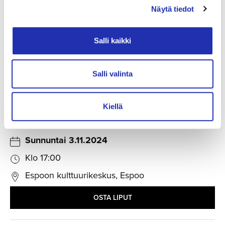
OSTA LIPUT
Näytä tiedot
Salli kaikki
Lauantai 2.11.2024
Klo 19:00
Salli valinta
Tuulensuun Palatsi, Tampere
OSTA LIPUT
Kiellä
Sunnuntai 3.11.2024
Klo 17:00
Espoon kulttuurikeskus, Espoo
OSTA LIPUT