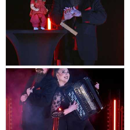
Avaa
kuva
galleriassa