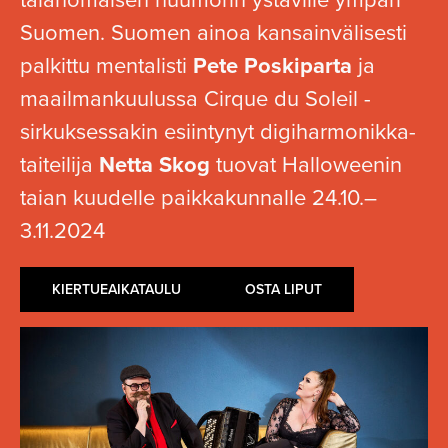
Suomen. Suomen ainoa kansainvä­li­sesti
palkittu mentalisti
Pete Poskiparta
ja
maailman­kuu­lussa Cirque du Soleil -
sirkukses­sakin esiintynyt digiharmo­nik­ka­
tai­teilija
Netta Skog
tuovat Halloweenin
taian kuudelle paikkakun­nalle 24.10.–
3.11.2024
KIERTUEAIKATAULU
OSTA LIPUT