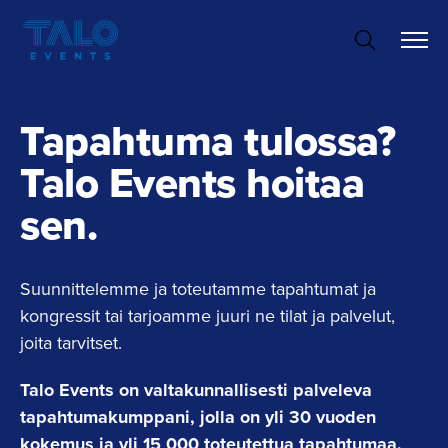
Hyppää
sisältöön
Tapahtuma tulossa?
Talo Events hoitaa
sen.
Suunnittelemme ja toteutamme tapahtumat ja
kongressit tai tarjoamme juuri ne tilat ja palvelut,
joita tarvitset.
Talo Events on valtakunnallisesti palveleva
tapahtumakumppani, jolla on yli 30 vuoden
kokemus ja yli 15 000 toteutettua tapahtumaa.