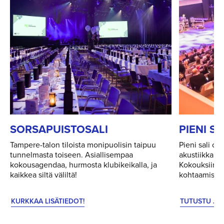
SORSAPUIS­TOSALI
PIENI SA
Tampere-talon tiloista monipuolisin taipuu
Pieni sali on
tunnelmasta toiseen. Asiallisempaa
akustiikka ja
kokousagendaa, hurmosta klubikeikalla, ja
Kokouksiin ja
kaikkea siltä väliltä!
kohtaamisiin
KURKKAA LISÄTIEDOT!
TUTUSTU JA 