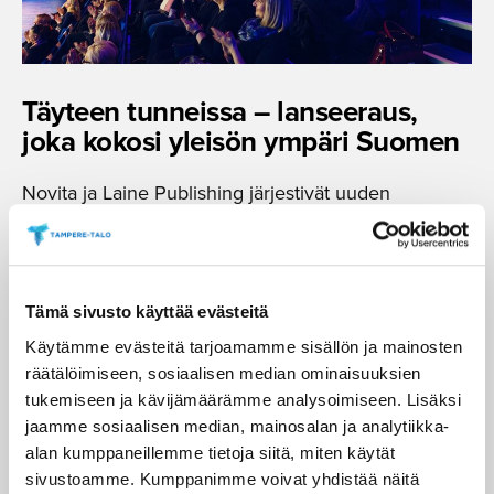
Täyteen tunneissa – lanseeraus,
joka kokosi yleisön ympäri Suomen
Novita ja Laine Publishing järjestivät uuden
premium-langan lanseerauksen Tampere-talossa.
Talo Events toimi tapahtuman kumppanina ja vastasi
suunnittelusta ja toteutuksesta kokonaisuutena.
Tämä sivusto käyttää evästeitä
200 osallistujaa, tapahtuman ilmoittatuminen
Käytämme evästeitä tarjoamamme sisällön ja mainosten
täyttyi tunneissa
räätälöimiseen, sosiaalisen median ominaisuuksien
Suunnittelu, tuotanto, tekniikka ja
tukemiseen ja kävijämäärämme analysoimiseen. Lisäksi
ravintolapalvelut yhdeltä tiimiltä
jaamme sosiaalisen median, mainosalan ja analytiikka-
alan kumppaneillemme tietoja siitä, miten käytät
Asiakas pystyi keskittymään sisältöön ja vieraisiin
sivustoamme. Kumppanimme voivat yhdistää näitä