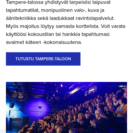
Tampere-talossa yhdistyvät tarpeisiisi taipuvat
tapahtumatilat, monipuolinen valo-, kuva ja
äänitekniikka sekä laadukkaat ravintolapalvelut.
Myös majoitus löytyy samasta korttelista. Voit varata
käyttöösi kokoustilan tai hankkia tapahtumasi
avaimet käteen -kokonaisuutena.
TUTUSTU TAMPERE-TALOON