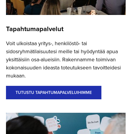
Tapahtuma­palvelut
Voit ulkoistaa yritys-, henkilöstö- tai
sidosryhmätilaisuutesi meille tai hyödyntää apua
yksittäisiin osa-alueisiin. Rakennamme toimivan
kokonaisuuden ideasta toteutukseen tavoitteidesi
mukaan.
TUTUSTU TAPAHTUMAPALVELUIHIMME