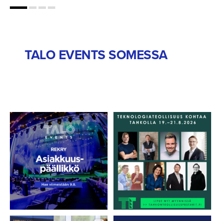
TALO EVENTS SOMESSA
REKRY:
Tapahtuma siirtyy. Uusi
Asiakkuuspäällikkö 📌
ajankohta on
...
11
0
Haluatko tehdä
...
37
0