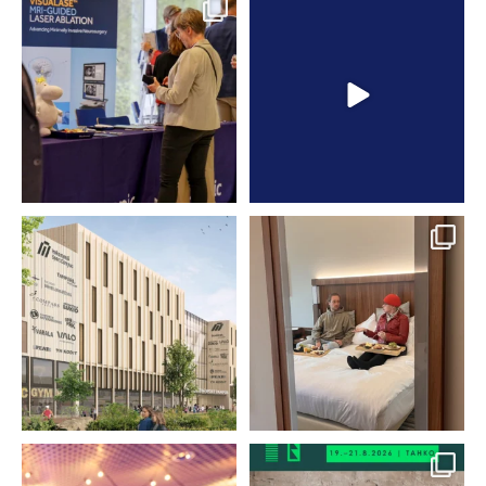
Kun yli 300
Kun tapahtuma-alan
neurokirurgian
ammattilainen järjestää
asiantuntijaa kokoontuu
...
omat
...
20
2
7
3
Hakametsä Sport
Mitä sinä toivot
Campus -hanke on
tapahtumilta?
ottanut
...
Meidän
...
239
0
36
2
[FI/EN]
Tapahtuma siirtyy. Uusi