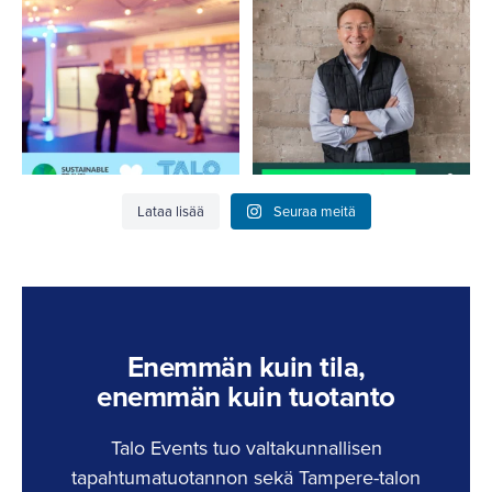
ajankohta on
...
Kaikki tapahtumat eivät
12
0
lähde
...
4
0
Lataa lisää
Seuraa meitä
Enemmän kuin tila,
enemmän kuin tuotanto
Talo Events tuo valtakunnallisen
tapahtumatuotannon sekä Tampere-talon