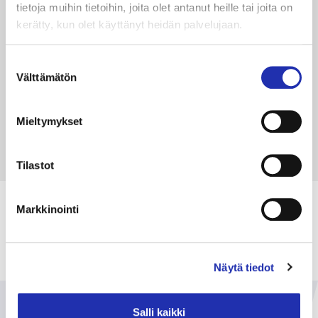
tietoja muihin tietoihin, joita olet antanut heille tai joita on
“Oli valtava helpotus, että saimme
kerätty, kun olet käyttänyt heidän palvelujaan.
rinnalle ammattilaiset, jotka
Suostumuksen
tiesivät, mitä kaikkea pitää ottaa
Välttämätön
valinta
huomioon.”
Mieltymykset
LUE LISÄÄ
Tilastot
Markkinointi
Näytä tiedot
Etkö ole vielä varma mitä
Salli kaikki