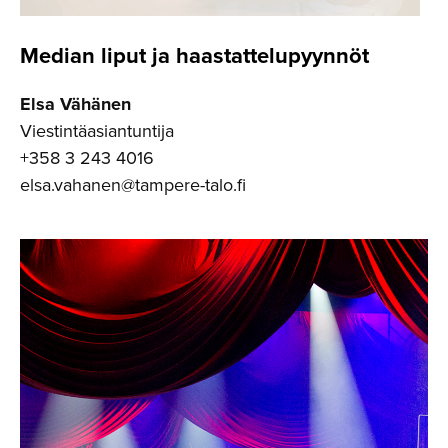
Median liput ja haastatte­lu­pyynnöt
Elsa Vähänen
Viestintäasiantuntija
+358 3 243 4016
elsa.vahanen@tampere-talo.fi