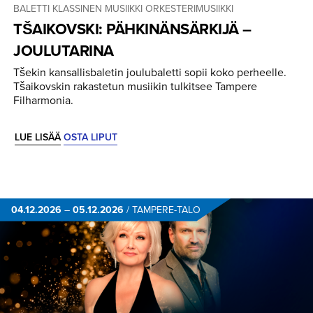
BALETTI
KLASSINEN MUSIIKKI
ORKESTERIMUSIIKKI
TŠAIKOVSKI: PÄHKINÄN­SÄRKIJÄ –
JOULUTARINA
Tšekin kansallisbaletin joulubaletti sopii koko perheelle.
Tšaikovskin rakastetun musiikin tulkitsee Tampere
Filharmonia.
LUE LISÄÄ
OSTA LIPUT
04.12.2026
–
05.12.2026
/
TAMPERE-TALO