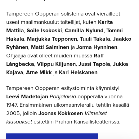
Tampereen Oopperan solisteina ovat vierailleet
useat maailmankuulut taiteilijat, kuten
Karita
Mattila
,
Soile Isokoski
,
Camilla Nylund
,
Tommi
Hakala
,
Marjukka Tepponen
,
Tuuli Takala
,
Jaakko
Ryhänen
,
Matti Salminen
ja
Jorma Hynninen
.
Ohjaajia ovat olleet muiden muassa
Ralf
Långbacka
,
Vilppu Kiljunen
,
Jussi Tapola
,
Jukka
Kajava
,
Arne Mikk
ja
Kari Heiskanen
.
Tampereen Oopperan esitystoiminta käynnistyi
Leevi Madetojan
Pohjalaisia
-oopperalla vuonna
1947. Ensimmäinen ulkomaanvierailu tehtiin kesällä
2005, jolloin
Joonas Kokkosen
Viimeiset
kiusaukset
esitettiin Prahan Kansallisteatterissa.