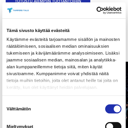
TUTUSTU AIEMPIIN TUOTANTOIHIN
Tämä sivusto käyttää evästeitä
Käytämme evästeitä tarjoamamme sisällön ja mainosten
Tampereen Oopperan kuoro
räätälöimiseen, sosiaalisen median ominaisuuksien
tukemiseen ja kävijämäärämme analysoimiseen. Lisäksi
jaamme sosiaalisen median, mainosalan ja analytiikka-
alan kumppaneillemme tietoja siitä, miten käytät
sivustoamme. Kumppanimme voivat yhdistää näitä
tietoja muihin tietoihin, joita olet antanut heille tai joita on
kerätty, kun olet käyttänyt heidän palvelujaan.
Suostumuksen
Välttämätön
valinta
Mieltymykset