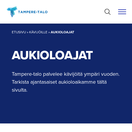
Hyppää
sisältöön
ETUSIVU
»
KÄVIJÖILLE
»
AUKIOLOAJAT
AUKIOLOAJAT
Tampere-talo palvelee kävijöitä ympäri vuoden.
Tarkista ajantasaiset aukioloaikamme tältä
sivulta.