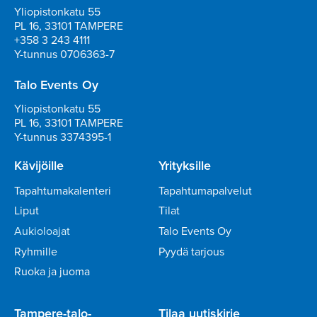
Yliopistonkatu 55
PL 16, 33101 TAMPERE
+358 3 243 4111
Y-tunnus 0706363-7
Talo Events Oy
Yliopistonkatu 55
PL 16, 33101 TAMPERE
Y-tunnus 3374395-1
Kävijöille
Yrityksille
Tapahtumakalenteri
Tapahtumapalvelut
Liput
Tilat
Aukioloajat
Talo Events Oy
Ryhmille
Pyydä tarjous
Ruoka ja juoma
Tampere-talo-
Tilaa uutiskirje