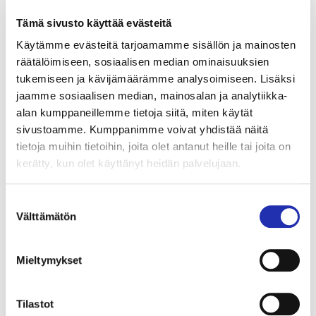
päivän
Tämä sivusto käyttää evästeitä
Tuhton kahvila palvelee edellä mainittujen
Käytämme evästeitä tarjoamamme sisällön ja mainosten
aukioloaikojen mukaisesti ja terassi on auki aina
räätälöimiseen, sosiaalisen median ominaisuuksien
tukemiseen ja kävijämäärämme analysoimiseen. Lisäksi
sään salliessa.
jaamme sosiaalisen median, mainosalan ja analytiikka-
alan kumppaneillemme tietoja siitä, miten käytät
Aukioloajat 10.8.2026 alkaen
sivustoamme. Kumppanimme voivat yhdistää näitä
tietoja muihin tietoihin, joita olet antanut heille tai joita on
Maanantaisin 11–15 (lounas klo 14 saakka)
kerätty, kun olet käyttänyt heidän palvelujaan.
Tiistaista perjantaihin 11–21
Lauantaisin 11-17
Suostumuksen
Välttämätön
valinta
Sunnuntaisin suljettu
Keittiö sulkeutuu 1 h ennen ravintolan sulkemisaikaa.
Mieltymykset
Tutustu
poikkeusaukioloaikoihin
ravintola
Tuhton
sivuilla
.
Tilastot