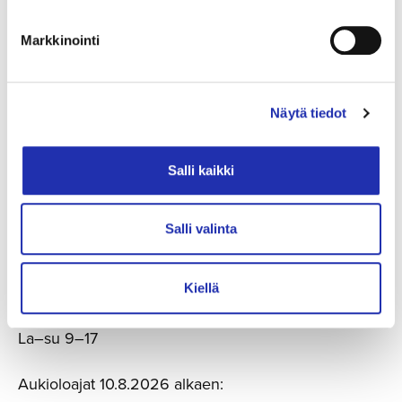
Markkinointi
Levykauppa Tritonus
Näytä tiedot
Salli kaikki
Salli valinta
Kesän aukioloajat 27.6.–9.8.2026:
Ma–to 9–18
Kiellä
Pe 9–21
La–su 9–17
Aukioloajat 10.8.2026 alkaen: