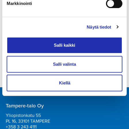
Markkinointi
löytötava­roita?
Mistä voin ostaa Tampere-
Näytä tiedot
talon esityksiin lippuja?
Salli kaikki
Voinko tuoda koiran Tampere-
taloon?
Salli valinta
Kiellä
Tampere-talo Oy
Yliopistonkatu 55
PL 16, 33101 TAMPERE
+358 3 243 4111