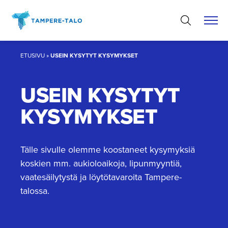
Hyppää
sisältöön
ETUSIVU
»
USEIN KYSYTYT KYSYMYKSET
USEIN KYSYTYT
KYSYMYKSET
Tälle sivulle olemme koostaneet kysymyksiä
koskien mm. aukioloaikoja, lipunmyyntiä,
vaatesäilytystä ja löytötavaroita Tampere-
talossa.