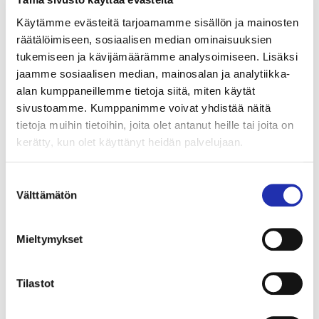
Milloin ovet konsertti­sa­leihin
Käytämme evästeitä tarjoamamme sisällön ja mainosten
avataan?
räätälöimiseen, sosiaalisen median ominaisuuksien
tukemiseen ja kävijämäärämme analysoimiseen. Lisäksi
jaamme sosiaalisen median, mainosalan ja analytiikka-
Saako konsertissa
alan kumppaneillemme tietoja siitä, miten käytät
sivustoamme. Kumppanimme voivat yhdistää näitä
valokuvata?
tietoja muihin tietoihin, joita olet antanut heille tai joita on
kerätty, kun olet käyttänyt heidän palvelujaan.
Onko Tampere-ta­lossa
Suostumuksen
lastenhoi­to­huo­netta?
Välttämätön
valinta
Onko Tampere-ta­lossa
Mieltymykset
langaton netti asiakkaille?
Tilastot
Mistä voin tiedustella