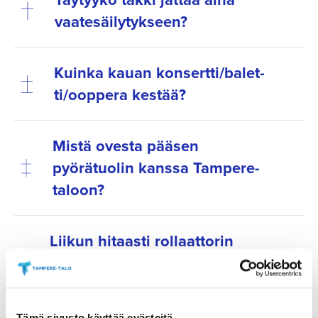
vaatesäi­ly­tykseen?
Kuinka kauan konsertti/ba­let­
ti/ooppera kestää?
Mistä ovesta pääsen
pyörätuolin kanssa Tampere-
taloon?
Liikun hitaasti rollaattorin
kanssa ja ostin lipun
takaperman­nolle. Miten toimin?
Tämä sivusto käyttää evästeitä