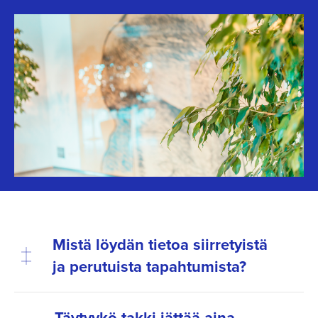
Mistä löydän tietoa siirretyistä
ja perutuista tapahtumista?
Täytyykö takki jättää aina