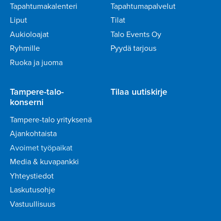
Tapahtumakalenteri
Tapahtumapalvelut
Liput
Tilat
Aukioloajat
Talo Events Oy
Ryhmille
Pyydä tarjous
Ruoka ja juoma
Tampere-talo-
Tilaa uutiskirje
konserni
Tampere-talo yrityksenä
Ajankohtaista
Avoimet työpaikat
Media & kuvapankki
Yhteystiedot
Laskutusohje
Vastuullisuus