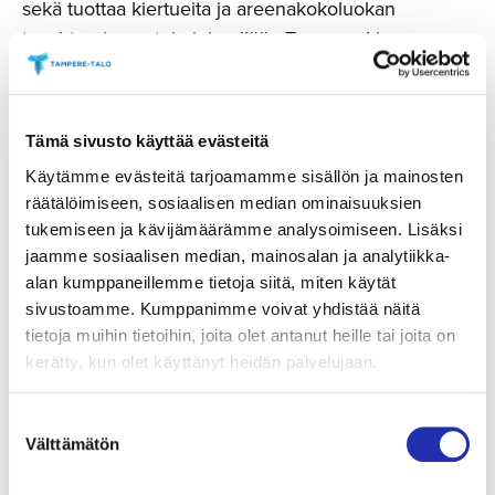
sekä tuottaa kiertueita ja areenakokoluokan
tapahtumia aputoiminimellään
Tampere Live.
Tapahtumatarjontamme sisältää mm. balettivierailuja,
rock- ja pop-konsertteja, oopperaa, lastenkulttuuria,
Tämä sivusto käyttää evästeitä
messuja, kokouksia, virtuaalitapahtumia,
Käytämme evästeitä tarjoamamme sisällön ja mainosten
yritystapahtumia, seminaareja ja kansainvälisiä
räätälöimiseen, sosiaalisen median ominaisuuksien
kongresseja. Työllistämme suoraan 51 työntekijää ja
tukemiseen ja kävijämäärämme analysoimiseen. Lisäksi
tarjoamme välillisesti töitä sadoille tapahtuma-alan
jaamme sosiaalisen median, mainosalan ja analytiikka-
ammattilaisille. Tampere-talon seinien sisällä toimivat
alan kumppaneillemme tietoja siitä, miten käytät
täysimittainen sinfoniaorkesteri Tampere
sivustoamme. Kumppanimme voivat yhdistää näitä
Filharmonia, à la carte -ravintola Tuhto ja maailman
tietoja muihin tietoihin, joita olet antanut heille tai joita on
ainoa Muumimuseo. Talon yhteydessä palvelee
kerätty, kun olet käyttänyt heidän palvelujaan.
myös Suomen ensimmäinen Courtyard by Marriott -
hotelli.
Suostumuksen
Välttämätön
valinta
Olemme Tampereen kaupungin omistama