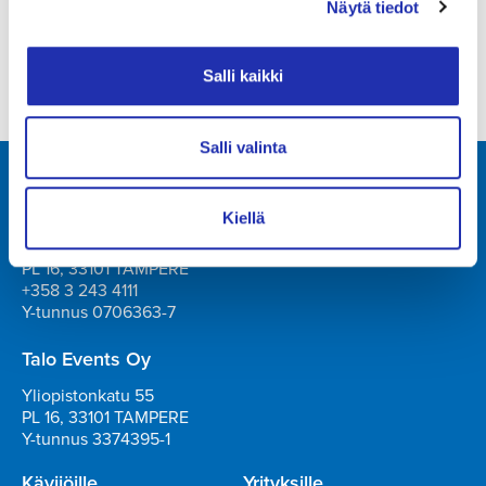
Näytä tiedot
…
Salli kaikki
22
Salli valinta
Tampere-talo Oy
Kiellä
Yliopistonkatu 55
PL 16, 33101 TAMPERE
+358 3 243 4111
Y-tunnus 0706363-7
Talo Events Oy
Yliopistonkatu 55
PL 16, 33101 TAMPERE
Y-tunnus 3374395-1
Kävijöille
Yrityksille