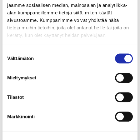
jaamme sosiaalisen median, mainosalan ja analytiikka-
07.11.2025
alan kumppaneillemme tietoja siitä, miten käytät
Johanna Kurkela: Eye of Melian
sivustoamme. Kumppanimme voivat yhdistää näitä
tietoja muihin tietoihin, joita olet antanut heille tai joita on
kerätty, kun olet käyttänyt heidän palvelujaan.
24.10.2025
Suostumuksen
FOGHAT
Välttämätön
valinta
Mieltymykset
1
2
Tilastot
3
4
Markkinointi
5
6