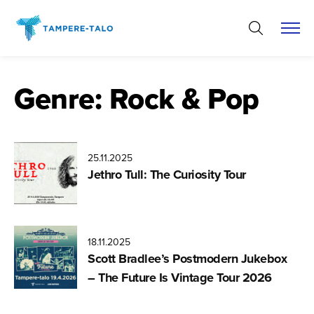
Hyppää
sisältöön
Genre:
Rock & Pop
25.11.2025
Jethro Tull: The Curiosity Tour
18.11.2025
Scott Bradlee’s Postmodern Jukebox
– The Future Is Vintage Tour 2026