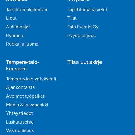
Tapahtumakalenteri
Tapahtumapalvelut
Liput
Tilat
Aukioloajat
Talo Events Oy
Ryhmille
Pyydä tarjous
Ruoka ja juoma
Tampere-talo-
Tilaa uutiskirje
konserni
Tampere-talo yrityksenä
Ajankohtaista
Avoimet työpaikat
Media & kuvapankki
Yhteystiedot
Laskutusohje
Vastuullisuus