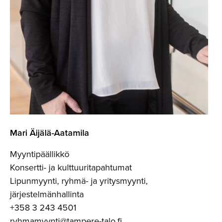
Mari Äijälä-Aa­tamila
Myyntipäällikkö
Konsertti- ja kulttuuritapahtumat
Lipunmyynti, ryhmä- ja yritysmyynti,
järjestelmänhallinta
+358 3 243 4501
ryhmamyynti@tampere-talo.fi