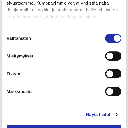
sivustoamme. Kumppanimme voivat yhdistää näitä
hintaan)
tietoja muihin tietoihin, joita olet antanut heille tai joita on
kerätty, kun olet käyttänyt heidän palvelujaan.
Mininimissään 20 henkilön ryhmille tarjoilemme
ennakkotilauksesta Tampere-talon ravintolatiloissa
Suostumuksen
Muumibuffet-menun. Tilaus väh. 7 arkipäivää ennen
Välttämätön
valinta
varausta.
Mieltymykset
Tilastot
Kiinnostuitko? Ole yhteydessä
Markkinointi
tiimiimme!
Näytä tiedot