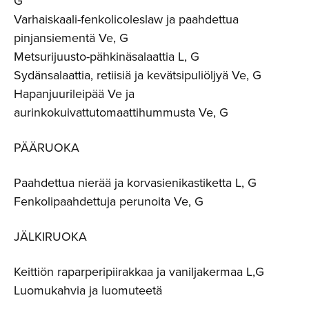
G
Varhaiskaali-fenkolicoleslaw ja paahdettua
pinjansiementä Ve, G
Metsurijuusto-pähkinäsalaattia L, G
Sydänsalaattia, retiisiä ja kevätsipuliöljyä Ve, G
Hapanjuurileipää Ve ja
aurinkokuivattutomaattihummusta Ve, G
PÄÄRUOKA
Paahdettua nierää ja korvasienikastiketta L, G
Fenkolipaahdettuja perunoita Ve, G
JÄLKIRUOKA
Keittiön raparperipiirakkaa ja vaniljakermaa L,G
Luomukahvia ja luomuteetä