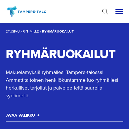
Hyppää
sisältöön
ETUSIVU
»
RYHMILLE
»
RYHMÄRUOKAILUT
RYHMÄRUO­KAILUT
Makuelämyksiä ryhmällesi Tampere-talossa!
Ammattitaitoinen henkilökuntamme luo ryhmällesi
herkulliset tarjoilut ja palvelee teitä suurella
sydämellä.
AVAA VALIKKO