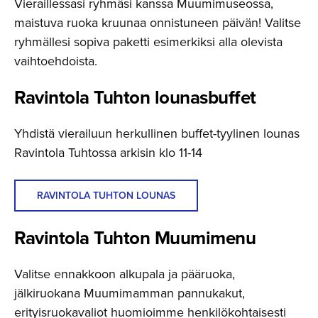
Vieraillessasi ryhmäsi kanssa Muumimuseossa,
maistuva ruoka kruunaa onnistuneen päivän! Valitse
ryhmällesi sopiva paketti esimerkiksi alla olevista
vaihtoehdoista.
Ravintola Tuhton lounasbuffet
Yhdistä vierailuun herkullinen buffet-tyylinen lounas
Ravintola Tuhtossa arkisin klo 11-14
RAVINTOLA TUHTON LOUNAS
Ravintola Tuhton Muumimenu
Valitse ennakkoon alkupala ja pääruoka,
jälkiruokana Muumimamman pannukakut,
erityisruokavaliot huomioimme henkilökohtaisesti