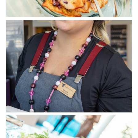
Avaa
kuva
galleriassa:
Avaa
kuva
galleriassa: