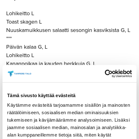
Lohikeitto L
Toast skagen L
Nuuskamuikkusen salaatti sesongin kasviksista G, L
***
Päivän kalaa G, L
Lohikeitto L
Kananpoikaa ja kauden herkkuja G, L
***
Muumimamman pannukakut
Tämä sivusto käyttää evästeitä
L=laktoositon, G=gluteeniton, Veg=vegaaninen
Käytämme evästeitä tarjoamamme sisällön ja mainosten
Hinta ennakkoon tilatessa
räätälöimiseen, sosiaalisen median ominaisuuksien
2 rkl 41,00 €, museolipulla 39,00 € (lippu ei sisälly
tukemiseen ja kävijämäärämme analysoimiseen. Lisäksi
jaamme sosiaalisen median, mainosalan ja analytiikka-
hintaan)
alan kumppaneillemme tietoja siitä, miten käytät
3 rkl 49,00 €, museolipulla 44,00 € (lippu ei sisälly