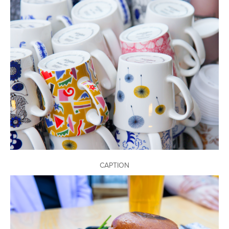
Avaa
kuva
galleriassa:
CAPTION
Avaa
kuva
galleriassa