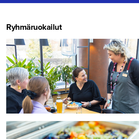
Ryhmäruo­kailut