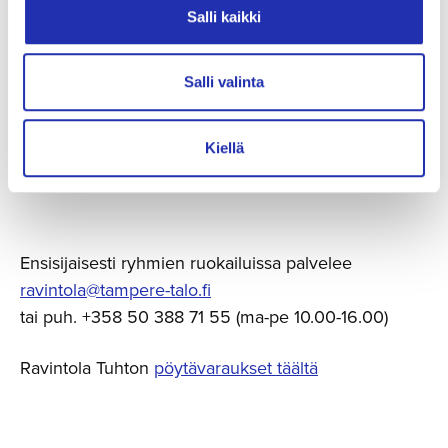
Salli kaikki
Tampere-talon ravintoloiden
Salli valinta
myyntitiimi
Kiellä
Ensisijaisesti ryhmien ruokailuissa palvelee
ravintola@tampere-talo.fi
tai puh. +358 50 388 71 55 (ma-pe 10.00-16.00)
Ravintola Tuhton
pöytävaraukset täältä