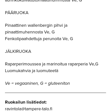
PÄÄRUOKA
Pinaattinen wallenbergin pihvi ja
pinaattimuhennosta Ve, G
Fenkolipaahdettuja perunoita Ve, G
JÄLKIRUOKA
Raparperimoussea ja marinoitua raparperia Ve,G
Luomukahvia ja luomuteetä
Ve = vegaaninen, G = gluteeniton
Ruokailun lisätiedot:
ravintola@tampere-talo.fi