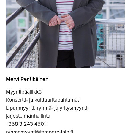
Mervi Pentikäinen
Myyntipäällikkö
Konsertti- ja kulttuuritapahtumat
Lipunmyynti, ryhmä- ja yritysmyynti,
järjestelmänhallinta
+358 3 243 4501
ryhmamyynti@tampere-talo.fi