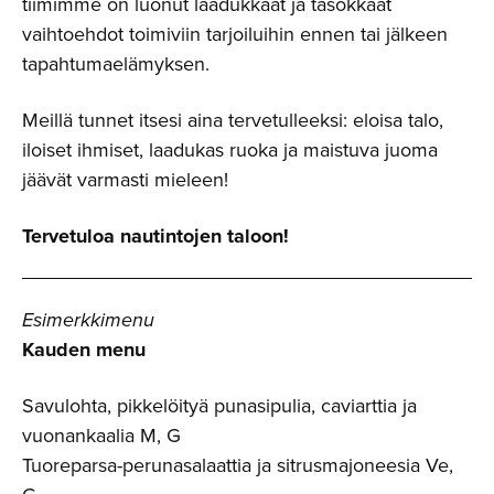
tiimimme on luonut laadukkaat ja tasokkaat
vaihtoehdot toimiviin tarjoiluihin ennen tai jälkeen
tapahtumaelämyksen.
Meillä tunnet itsesi aina tervetulleeksi: eloisa talo,
iloiset ihmiset, laadukas ruoka ja maistuva juoma
jäävät varmasti mieleen!
Tervetuloa nautintojen taloon!
Esimerkkimenu
Kauden menu
Savulohta, pikkelöityä punasipulia, caviarttia ja
vuonankaalia M, G
Tuoreparsa-perunasalaattia ja sitrusmajoneesia Ve,