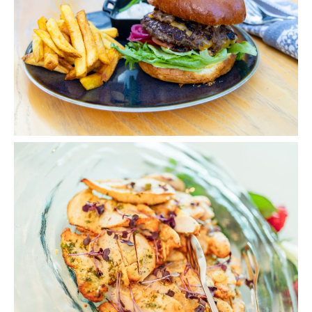
Avaa
kuva
galleriassa: