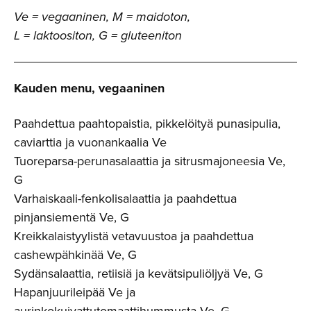
Ve = vegaaninen, M = maidoton,
L = laktoositon, G = gluteeniton
Kauden menu, vegaaninen
Paahdettua paahtopaistia, pikkelöityä punasipulia,
caviarttia ja vuonankaalia Ve
Tuoreparsa-perunasalaattia ja sitrusmajoneesia Ve,
G
Varhaiskaali-fenkolisalaattia ja paahdettua
pinjansiementä Ve, G
Kreikkalaistyylistä vetavuustoa ja paahdettua
cashewpähkinää Ve, G
Sydänsalaattia, retiisiä ja kevätsipuliöljyä Ve, G
Hapanjuurileipää Ve ja
aurinkokuivattutomaattihummusta Ve, G