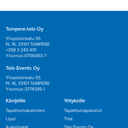
Tampere-talo Oy
Yliopistonkatu 55
PL 16, 33101 TAMPERE
+358 3 243 4111
Y-tunnus 0706363-7
Talo Events Oy
Yliopistonkatu 55
PL 16, 33101 TAMPERE
Y-tunnus 3374395-1
Kävijöille
Yrityksille
Tapahtumakalenteri
Tapahtumapalvelut
Liput
Tilat
Aukioloajat
Talo Events Oy