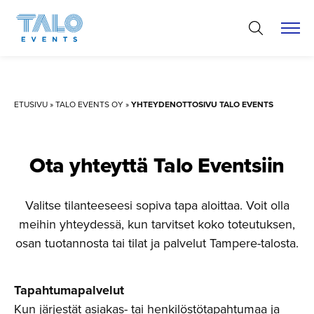
Hyppää
sisältöön
ETUSIVU
»
TALO EVENTS OY
»
YHTEYDENOTTOSIVU TALO EVENTS
Ota yhteyttä Talo Eventsiin
Valitse tilanteeseesi sopiva tapa aloittaa. Voit olla
meihin yhteydessä, kun tarvitset koko toteutuksen,
osan tuotannosta tai tilat ja palvelut Tampere-talosta.
Tapahtumapalvelut
Kun järjestät asiakas- tai henkilöstötapahtumaa ja