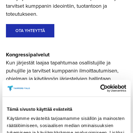
tarvitset kumppanin ideointiin, tuotantoon ja
toteutukseen.
OTA YHTEYTTÄ
Kongressipalvelut
Kun järjestät laajaa tapahtumaa osallistujille ja
puhujille ja tarvitset kumppanin ilmoittautumisen,
ohjelman ja käytännön järjestelyjen hallintaan.
OTA YHTEYTTÄ
Tämä sivusto käyttää evästeitä
Tilat ja palvelut Tampere-talossa
Käytämme evästeitä tarjoamamme sisällön ja mainosten
räätälöimiseen, sosiaalisen median ominaisuuksien
Kun etsit tilaa sekä siihen liittyviä palveluita, kuten
tukemiseen ja kävijämäärämme analysoimiseen. Lisäksi