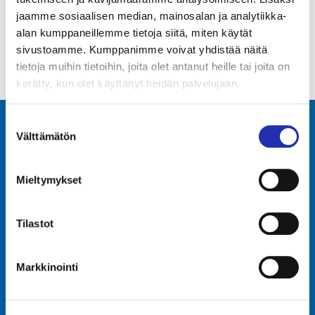
tekniikkaa, tarjoiluja ja majoitusta.
jaamme sosiaalisen median, mainosalan ja analytiikka-
alan kumppaneillemme tietoja siitä, miten käytät
OTA YHTEYTTÄ
sivustoamme. Kumppanimme voivat yhdistää näitä
tietoja muihin tietoihin, joita olet antanut heille tai joita on
kerätty, kun olet käyttänyt heidän palvelujaan.
Suostumuksen
Välttämätön
valinta
Tampere-talo Oy
Yliopistonkatu 55
Mieltymykset
PL 16, 33101 TAMPERE
+358 3 243 4111
Y-tunnus 0706363-7
Tilastot
Talo Events Oy
Yliopistonkatu 55
Markkinointi
PL 16, 33101 TAMPERE
Y-tunnus 3374395-1