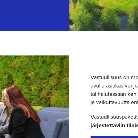
Kuva: Vi
Vastuullisuus on me
avulla asiakas voi 
tai halutessaan kehi
ja vaikuttavuutta en
Vastuullisuuspaketit
järjestettäviin tila