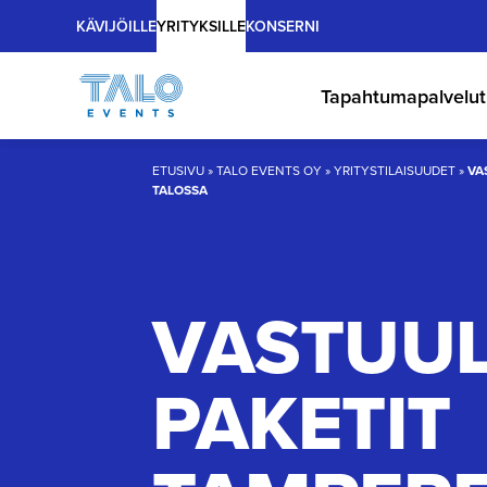
Main
Hyppää
KÄVIJÖILLE
YRITYKSILLE
KONSERNI
sisältöön
Tapahtumapalvelut
ETUSIVU
»
TALO EVENTS OY
»
YRITYSTILAISUUDET
»
VA
TALOSSA
VASTUUL
PAKETIT