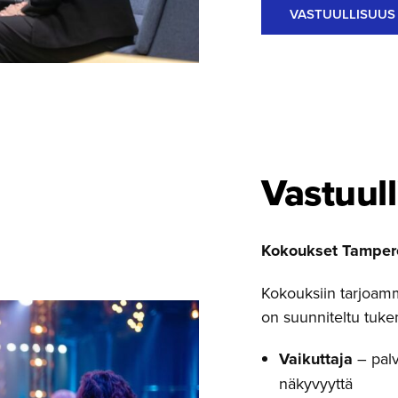
VASTUULLISUUS
Vastuull
Kokoukset Tampere
Kokouksiin tarjoamme
on suunniteltu tuke
Vaikuttaja
– palv
näkyvyyttä