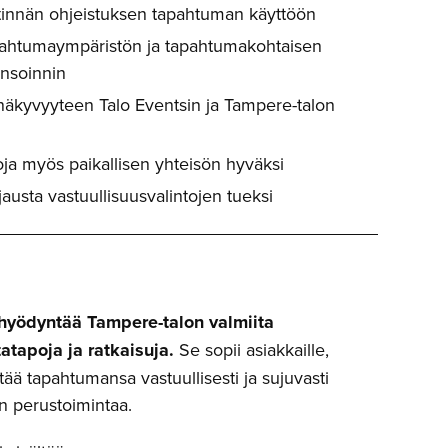
stinnän ohjeistuksen tapahtuman käyttöön
tapahtumaympäristön ja tapahtumakohtaisen
nsoinnin
äkyvyyteen Talo Eventsin ja Tampere-talon
oja myös paikallisen yhteisön hyväksi
austa vastuullisuusvalintojen tueksi
hyödyntää Tampere-talon valmiita
tatapoja ja ratkaisuja.
Se sopii asiakkaille,
stää tapahtumansa vastuullisesti ja sujuvasti
n perustoimintaa.