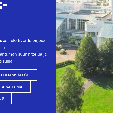
-
sta.
Talo Events tarjoaa
iin
apahtuman suunnittelua ja
isuilla.
TTIEN SISÄLLÖT
I TAPAHTUMA
US