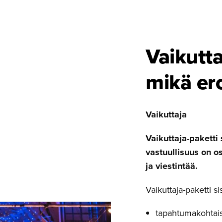
Vaikutt
mikä ero
Vaikuttaja
Vaikuttaja-paketti 
vastuullisuus on os
ja viestintää.
Vaikuttaja-paketti 
tapahtumakohtais