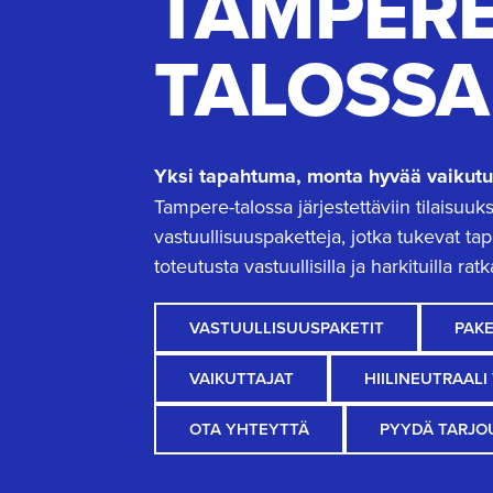
TAMPERE
TALOSSA
Yksi tapahtuma, monta hyvää vaikutu
Tampere-talossa järjestettäviin tilaisuuks
vastuullisuuspaketteja, jotka tukevat t
toteutusta vastuullisilla ja harkituilla ratka
VASTUULLISUUSPAKETIT
PAKE
VAIKUTTAJAT
HIILINEUTRAAL
OTA YHTEYTTÄ
PYYDÄ TARJO