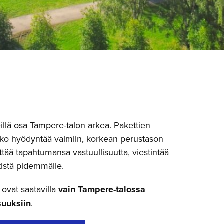
sit Tampere | Jousia Lappi, North Arrow Films
illä osa Tampere-talon arkea. Pakettien
joko hyödyntää valmiin, korkean perustason
ttää tapahtumansa vastuullisuutta, viestintää
tistä pidemmälle.
 ovat saatavilla
vain Tampere-talossa
isuuksiin
.