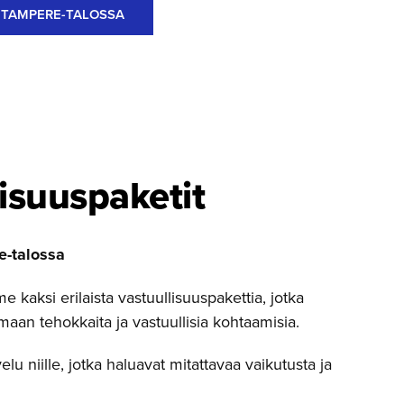
 TAMPERE-TALOSSA
i­suus­paketit
-talossa
 kaksi erilaista vastuullisuuspakettia, jotka
maan tehokkaita ja vastuullisia kohtaamisia.
elu niille, jotka haluavat mitattavaa vaikutusta ja