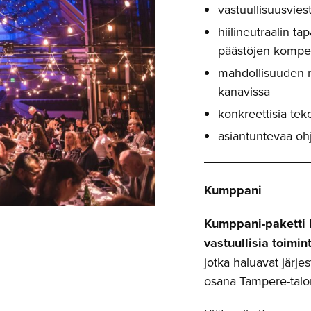
vastuullisuusvie
hiilineutraalin 
päästöjen kompe
mahdollisuuden n
kanavissa
konkreettisia tek
asiantuntevaa ohj
Kumppani
Kumppani-paketti 
vastuullisia toimin
jotka haluavat järje
osana Tampere-talo