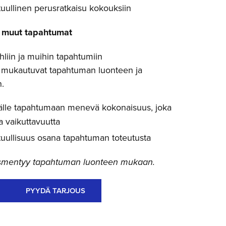
uullinen perusratkaisu kokouksiin
ja muut tapahtumat
juhliin ja muihin tapahtumiin
t mukautuvat tapahtuman luonteen ja
.
lle tapahtumaan menevä kokonaisuus, joka
a vaikuttavuutta
uullisuus osana tapahtuman toteutusta
täsmentyy tapahtuman luonteen mukaan.
PYYDÄ TARJOUS