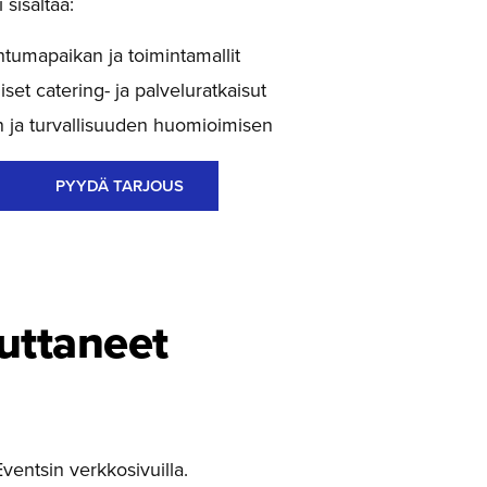
sisältää:
htumapaikan ja toimintamallit
set catering- ja palveluratkaisut
 ja turvallisuuden huomioimisen
PYYDÄ TARJOUS
euttaneet
ventsin verkkosivuilla.