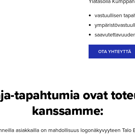
Ylätasolla Kumppani 
vastuullisen tapa
ympäristövastuulli
saavutettavuuden
OTA YHTEYTTÄ
­ja-ta­pah­tumia ovat tot
kanssamme:
inneilla asiakkailla on mahdollisuus logonäkyvyyteen Talo E