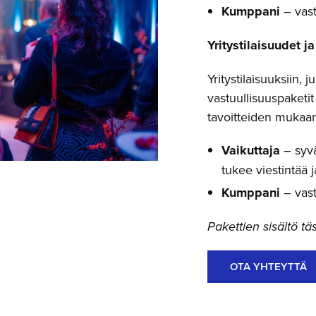
Kumppani
– vast
Yritystilaisuudet 
Yritystilaisuuksiin, 
vastuullisuuspaketi
tavoitteiden mukaan
Vaikuttaja
– syvä
tukee viestintää j
Kumppani
– vast
Pakettien sisältö 
OTA YHTEYTTÄ