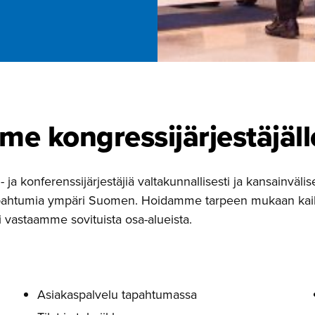
e kongressi­jär­jes­täjäll
a konferenssijärjestäjiä valtakunnallisesti ja kansainvälis
 tapahtumia ympäri Suomen. Hoidamme tarpeen mukaan kai
i vastaamme sovituista osa-alueista.
Asiakaspalvelu tapahtumassa