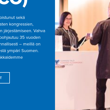
oistunut sekä
listen kongressien,
n järjestämiseen. Vahva
 pohjautuu 35 vuoden
allisesti – meillä on
estä ympäri Suomen.
iakkaidemme
T