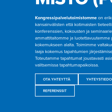
Kongressipalvelutoimistomme
on erik
kansainvälisten että kotimaisten tieteel
konferenssien, kokousten ja seminaarie
ammattitaitomme ja luotettavuutemme
kokemukseen alalta. Toimimme valtakunn
laaja kokemus tapahtumien järjestämis
Toteutamme tapahtumat joustavasti as
valitsemissa tapahtumapaikoissa.
OTA YHTEYTTÄ
YHTEYSTIEDO
REFERENSSIT