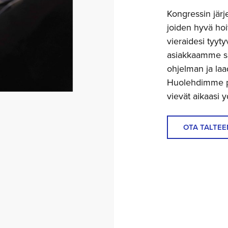
Kongressin järj
joiden hyvä ho
vieraidesi tyyt
asiakkaamme sa
ohjelman ja la
Huolehdimme puo
vievät aikaasi 
OTA TALTEEN