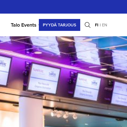
Talo Events
PYYDÄ TARJOUS
FI
EN