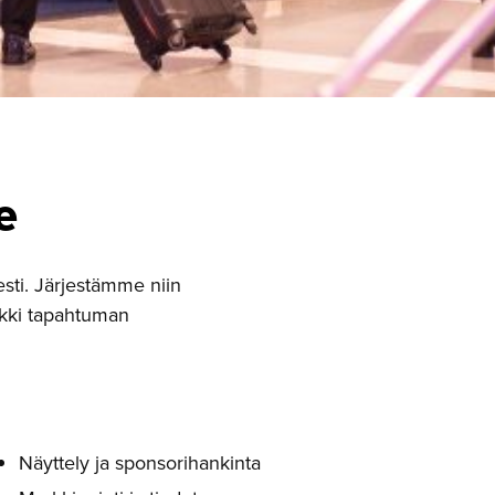
Laura Vanzo / Visit Tampere
e
esti. Järjestämme niin
kki tapahtuman
Näyttely ja sponsorihankinta