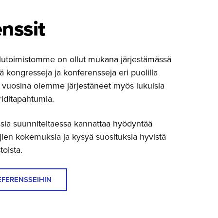
nssit
lutoimistomme on ollut mukana järjestämässä
siä kongresseja ja konferensseja eri puolilla
vuosina olemme järjestäneet myös lukuisia
briditapahtumia.
ssia suunniteltaessa kannattaa hyödyntää
jien kokemuksia ja kysyä suosituksia hyvistä
toista.
EFERENSSEIHIN