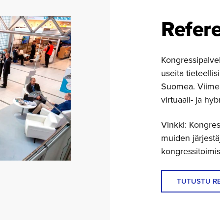
Refere
Kongressipalve
useita tieteelli
Suomea. Viime 
virtuaali- ja hy
Vinkki: Kongre
muiden järjestä
kongressitoimis
TUTUSTU R