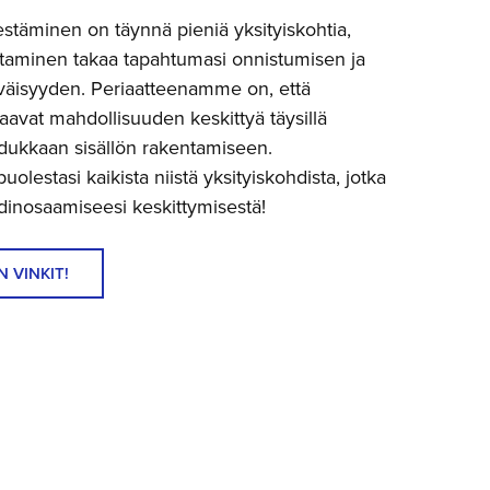
estäminen on täynnä pieniä yksityiskohtia,
itaminen takaa tapahtumasi onnistumisen ja
yväisyyden. Periaatteenamme on, että
avat mahdollisuuden keskittyä täysillä
adukkaan sisällön rakentamiseen.
lestasi kaikista niistä yksityiskohdista, jotka
ydinosaamiseesi keskittymisestä!
 VINKIT!