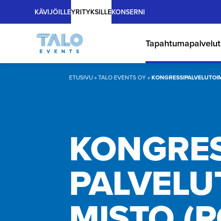
Main
Hyppää
KÄVIJÖILLE
YRITYKSILLE
KONSERNI
sisältöön
Tapahtumapalvelut
ETUSIVU
»
TALO EVENTS OY
»
KONGRESSIPALVELUTOI
KONGRES
PAL­VE­LU­
MISTO (P