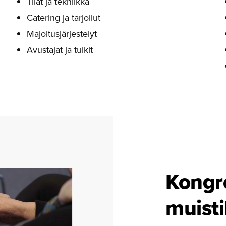
Tilat ja tekniikka
Catering ja tarjoilut
Majoitusjärjestelyt
Avustajat ja tulkit
Kongres
muisti