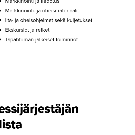
Markkinointi ja tiedotus
Markkinointi- ja oheismateriaalit
Ilta- ja oheisohjelmat sekä kuljetukset
Ekskursiot ja retket
Tapahtuman jälkeiset toiminnot
si­jär­jes­täjän
lista