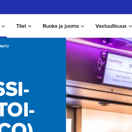
Tilat
Ruoka ja juoma
Vastuullisuus
MISTO
SI­
TOI­
CO)