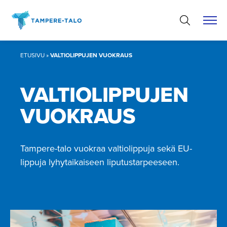
Hyppää
sisältöön
ETUSIVU
»
VALTIOLIPPUJEN VUOKRAUS
VALTIOLIP­PUJEN
VUOKRAUS
Tampere-talo vuokraa valtiolippuja sekä EU-
lippuja lyhytaikaiseen liputustarpeeseen.