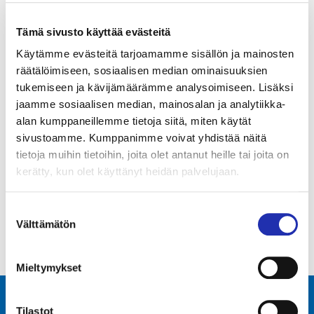
lyhytaikaiseen liputustarpeeseen, kuten juhliin,
kilpailuihin, kokouksiin ja näyttelyihin sekä
Tämä sivusto käyttää evästeitä
ulkomaisten vieraiden tapaamisiin.
Käytämme evästeitä tarjoamamme sisällön ja mainosten
räätälöimiseen, sosiaalisen median ominaisuuksien
Varastossamme on lippuja sekä ulkoliputukseen
tukemiseen ja kävijämäärämme analysoimiseen. Lisäksi
(koko 12 m) että sisäliputukseen (koko 8 m).
jaamme sosiaalisen median, mainosalan ja analytiikka-
alan kumppaneillemme tietoja siitä, miten käytät
Tiedustelut ja varaukset:
sivustoamme. Kumppanimme voivat yhdistää näitä
tietoja muihin tietoihin, joita olet antanut heille tai joita on
Puhelimitse: +358 3 243 4111
kerätty, kun olet käyttänyt heidän palvelujaan.
Sähköpostilla:
valtioliput@tampere-talo.fi
Suostumuksen
Välttämätön
valinta
Mieltymykset
Tilastot