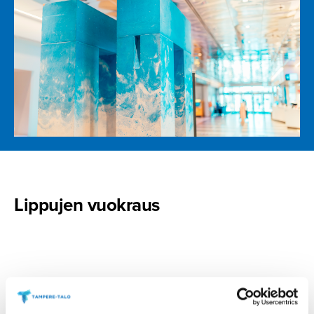
Lippujen vuokraus
Tampere-talo vuokraa valtiolippuja sekä EU-lippuja