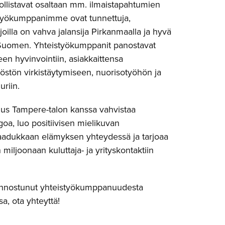
ollistavat osaltaan mm. ilmaistapahtumien
styökumppanimme ovat tunnettuja,
 joilla on vahva jalansija Pirkanmaalla ja hyvä
Suomen. Yhteistyökumppanit panostavat
n hyvinvointiin, asiakkaittensa
löstön virkistäytymiseen, nuorisotyöhön ja
uriin.
s Tampere-talon kanssa vahvistaa
, luo positiivisen mielikuvan
adukkaan elämyksen yhteydessä ja tarjoaa
miljoonaan kuluttaja- ja yrityskontaktiin
kiinnostunut yhteistyökumppanuudesta
a, ota yhteyttä!