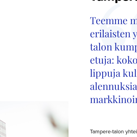
Teemme mi
erilaisten
talon kump
etuja: koko
lippuja kul
alennuksia
markkinoin
Tampere-talon yhtei