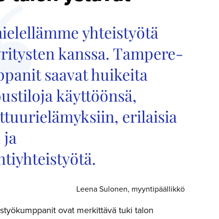
elellämme yhteistyötä
 yritysten kanssa. Tampere-
panit saavat huikeita
ustiloja käyttöönsä,
ttuurielämyksiin, erilaisia
 ja
tiyhteistyötä.
Leena Sulonen, myyntipäällikkö
styökumppanit ovat merkittävä tuki talon