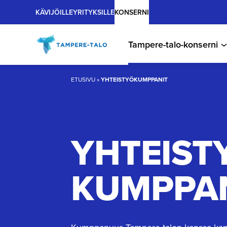
Main
Hyppää
KÄVIJÖILLE
YRITYKSILLE
KONSERNI
sisältöön
Tampere-talo-konserni
ETUSIVU
»
YHTEISTYÖKUMPPANIT
YHTEIST
KUMPPA