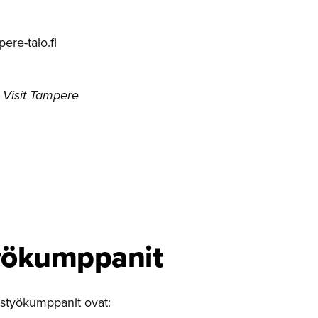
re-talo.fi
 Visit Tampere
yö­kumppanit
istyökumppanit ovat: