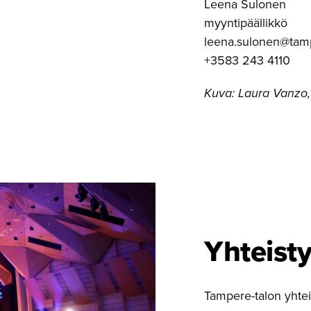
Leena Sulonen
myyntipäällikkö
leena.sulonen@tampe
+3583 243 4110
Kuva: Laura Vanzo,
Yhteist
Tampere-talon yhte