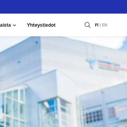
aista
Yhteystiedot
FI
EN