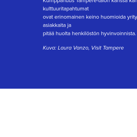
Kumppanuus Tampere-talon kanssa kanna
kulttuuritapahtumat
ovat erinomainen keino huomioida yrityk
asiakkaita ja
pitää huolta henkilöstön hyvinvoinnista.
Kuva: Laura Vanzo, Visit Tampere