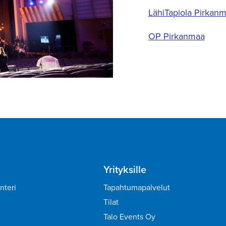
LähiTapiola Pirkan
OP Pirkanmaa
Yrityksille
nteri
Tapahtumapalvelut
Tilat
Talo Events Oy