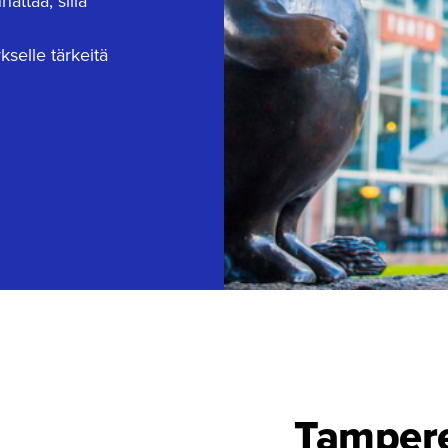
ttaa, sillä
selle tärkeitä
Tampere