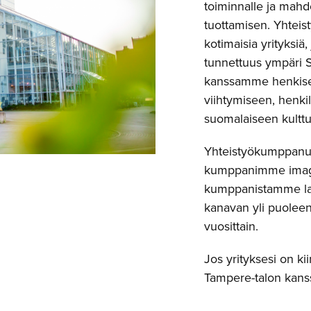
toiminnalle ja mahd
tuottamisen. Yhtei
kotimaisia yrityksiä,
tunnettuus ympäri 
kanssamme henkisee
viihtymiseen, henki
suomalaiseen kulttu
Yhteistyökumppanuu
kumppanimme imagoa
kumppanistamme la
kanavan yli puoleen 
vuosittain.
Jos yrityksesi on 
Tampere-talon kanss