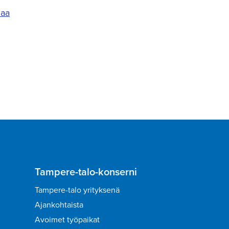
maa
Tampere-talo-konserni
Tampere-talo yrityksenä
Ajankohtaista
Avoimet työpaikat