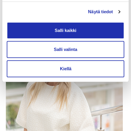
+358 3 243 4045
anne.pesonen@taloevents.fi
Näytä tiedot
Salli kaikki
Salli valinta
Kiellä