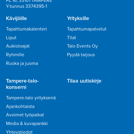
PL 16, 33101 TAMPERE
Y-tunnus 3374395-1
Kävijöille
Yrityksille
Tapahtumakalenteri
Tapahtumapalvelut
Liput
Tilat
Aukioloajat
Talo Events Oy
Ryhmille
Pyydä tarjous
Ruoka ja juoma
Tampere-talo-
Tilaa uutiskirje
konserni
Tampere-talo yrityksenä
Ajankohtaista
Avoimet työpaikat
Media & kuvapankki
Yhteystiedot