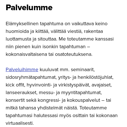
Palvelumme
Elämyksellinen tapahtuma on vaikuttava keino
huomioida ja kiittää, välittää viestiä, rakentaa
luottamusta ja sitouttaa. Me toteutamme kanssasi
niin pienen kuin isonkin tapahtuman –
kokonaisvaltaisena tai osatoteutuksena.
Palveluihimme
kuuluvat mm. seminaarit,
sidosryhmätapahtumat, yritys- ja henkilöstöjuhlat,
kick offit, hyvinvointi- ja virkistyspäivät, avajaiset,
lanseeraukset, messu- ja myyntitapahtumat,
konsertit sekä kongressi- ja kokouspalvelut – tai
mitkä tahansa yhdistelmät näistä. Toteutamme
tapahtumasi halutessasi myös osittain tai kokonaan
virtuaalisesti.