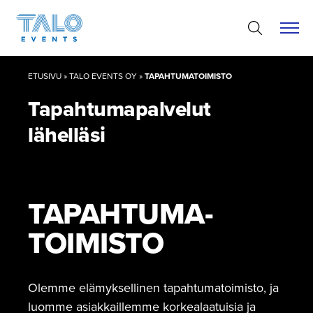
Hyppää
sisältöön
ETUSIVU
»
TALO EVENTS OY
»
TAPAHTUMATOIMISTO
Tapahtuma­pal­velut
lähelläsi
TAPAHTUMA­
TOIMISTO
Olemme elämyksellinen tapahtumatoimisto, ja
luomme asiakkaillemme korkealaatuisia ja