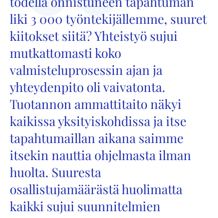
todella onnistuneen tapahtuman
liki 3 000 työntekijällemme, suuret
kiitokset siitä? Yhteistyö sujui
mutkattomasti koko
valmisteluprosessin ajan ja
yhteydenpito oli vaivatonta.
Tuotannon ammattitaito näkyi
kaikissa yksityiskohdissa ja itse
tapahtumaillan aikana saimme
itsekin nauttia ohjelmasta ilman
huolta. Suuresta
osallistujamäärästä huolimatta
kaikki sujui suunnitelmien