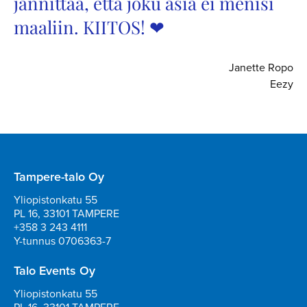
jännittää, että joku asia ei menisi
maaliin. KIITOS! ❤
Janette Ropo
Eezy
Tampere-talo Oy
Yliopistonkatu 55
PL 16, 33101 TAMPERE
+358 3 243 4111
Y-tunnus 0706363-7
Talo Events Oy
Yliopistonkatu 55