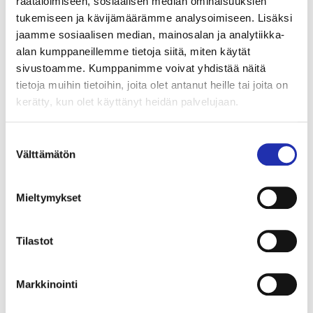
räätälöimiseen, sosiaalisen median ominaisuuksien
tukemiseen ja kävijämäärämme analysoimiseen. Lisäksi
jaamme sosiaalisen median, mainosalan ja analytiikka-
alan kumppaneillemme tietoja siitä, miten käytät
sivustoamme. Kumppanimme voivat yhdistää näitä
tietoja muihin tietoihin, joita olet antanut heille tai joita on
kerätty, kun olet käyttänyt heidän palvelujaan.
Suostumuksen
Välttämätön
valinta
Mieltymykset
Tilastot
Anne Pesonen
Markkinointi
Myyntipäällikkö