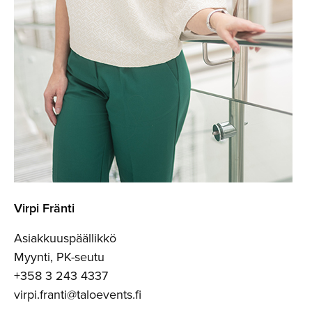
Virpi Fränti
Asiakkuuspäällikkö
Myynti, PK-seutu
+358 3 243 4337
virpi.franti@taloevents.fi