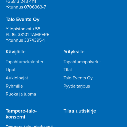
+358 3 243 4111
Y-tunnus 0706363-7
Talo Events Oy
Yliopistonkatu 55
PL 16, 33101 TAMPERE
Y-tunnus 3374395-1
Kävijöille
Yrityksille
Tapahtumakalenteri
Tapahtumapalvelut
Liput
Tilat
Aukioloajat
Talo Events Oy
Ryhmille
Pyydä tarjous
Ruoka ja juoma
Tampere-talo-
Tilaa uutiskirje
konserni
Tampere-talo yrityksenä