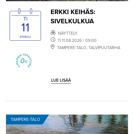
ERKKI KEIHÄS:
Ti
SIVELKULKUA
11
NÄYTTELY
elokuu
TI
11.08.2026
/ 09.00
TAMPERE-TALO
,
TALVIPUUTARHA
LUE LISÄÄ
TAMPERE-TALO