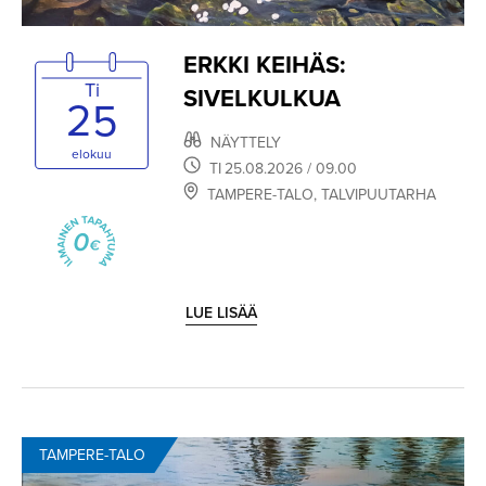
ERKKI KEIHÄS:
Ti
SIVELKULKUA
25
NÄYTTELY
elokuu
TI
25.08.2026
/ 09.00
TAMPERE-TALO
,
TALVIPUUTARHA
LUE LISÄÄ
TAMPERE-TALO