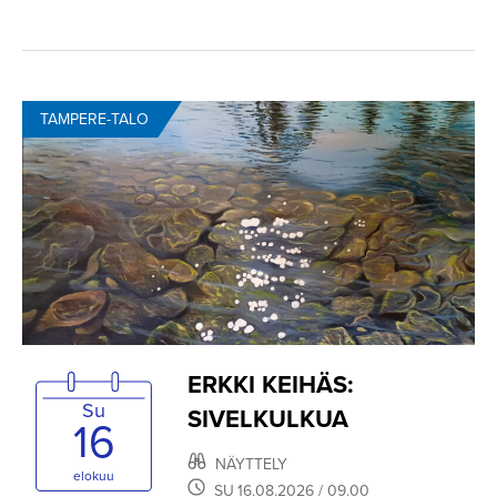
TAMPERE-TALO
ERKKI KEIHÄS:
Su
SIVELKULKUA
16
NÄYTTELY
elokuu
SU
16.08.2026
/ 09.00