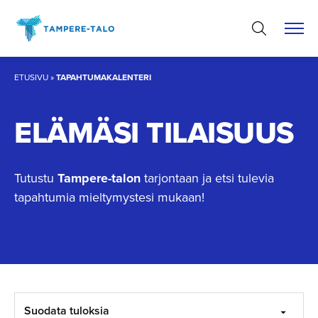
Hyppää
sisältöön
ETUSIVU
»
TAPAHTUMAKALENTERI
ELÄMÄSI TILAISUUS
Tutustu
Tampere-talon
tarjontaan ja etsi tulevia
tapahtumia mieltymystesi mukaan!
Suodata tuloksia