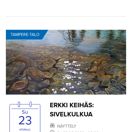
TAMPERE-TALO
ERKKI KEIHÄS:
Su
SIVELKULKUA
23
NÄYTTELY
elokuu