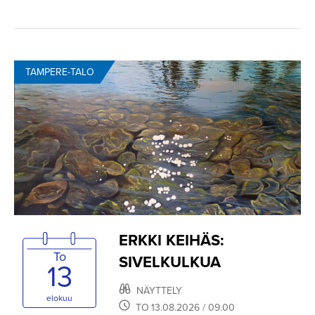
TAMPERE-TALO
ERKKI KEIHÄS:
To
SIVELKULKUA
13
NÄYTTELY
elokuu
TO
13.08.2026
/ 09.00