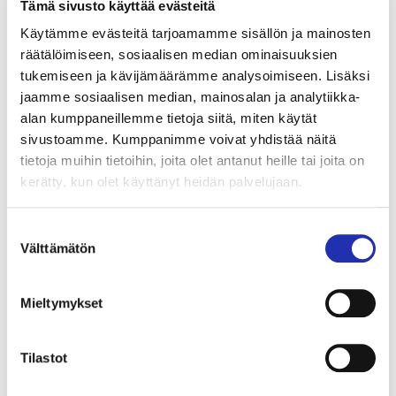
Tämä sivusto käyttää evästeitä
Käytämme evästeitä tarjoamamme sisällön ja mainosten
räätälöimiseen, sosiaalisen median ominaisuuksien
tukemiseen ja kävijämäärämme analysoimiseen. Lisäksi
jaamme sosiaalisen median, mainosalan ja analytiikka-
alan kumppaneillemme tietoja siitä, miten käytät
sivustoamme. Kumppanimme voivat yhdistää näitä
tietoja muihin tietoihin, joita olet antanut heille tai joita on
ERKKI KEIHÄS:
kerätty, kun olet käyttänyt heidän palvelujaan.
Ke
SIVELKULKUA
19
Suostumuksen
NÄYTTELY
Välttämätön
elokuu
valinta
KE
19.08.2026
/ 09.00
TAMPERE-TALO
,
TALVIPUUTARHA
Mieltymykset
Tilastot
LUE LISÄÄ