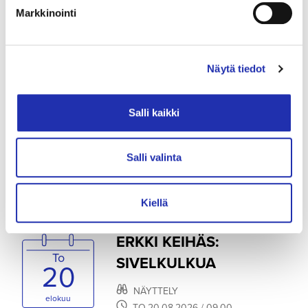
Markkinointi
Näytä tiedot
TAMPERE-TALO
Salli kaikki
Salli valinta
Kiellä
ERKKI KEIHÄS:
To
SIVELKULKUA
20
NÄYTTELY
elokuu
TO
20.08.2026
/ 09.00