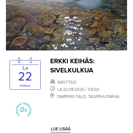
ERKKI KEIHÄS:
La
SIVELKULKUA
22
NÄYTTELY
elokuu
LA
22.08.2026
/ 09.00
TAMPERE-TALO
,
TALVIPUUTARHA
LUE LISÄÄ