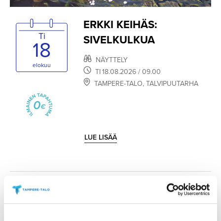
ERKKI KEIHÄS:
Ti
SIVELKULKUA
18
NÄYTTELY
elokuu
TI
18.08.2026
/ 09.00
TAMPERE-TALO
,
TALVIPUUTARHA
LUE LISÄÄ
TAMPERE-TALO