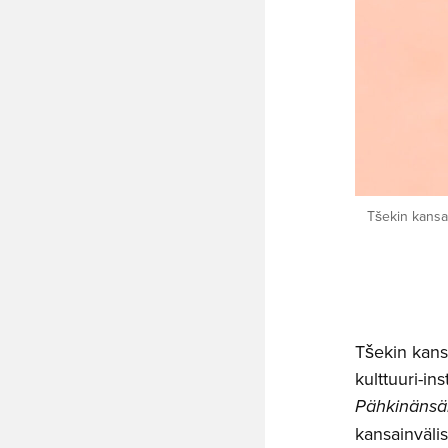
Tšekin kansal
Tšekin kansa
kulttuuri-in
Pähkinänsär
kansainvälise