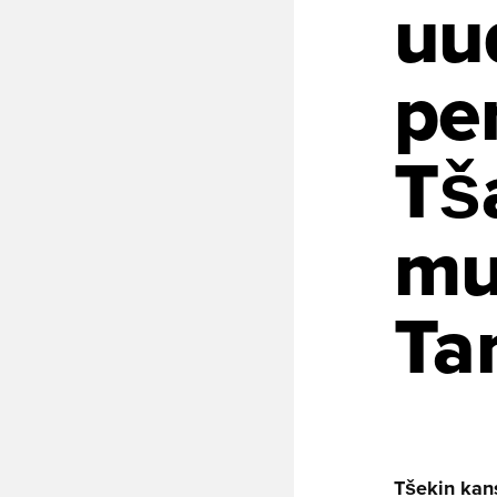
uu
pe
Tš
mus
Ta
Tšekin kans