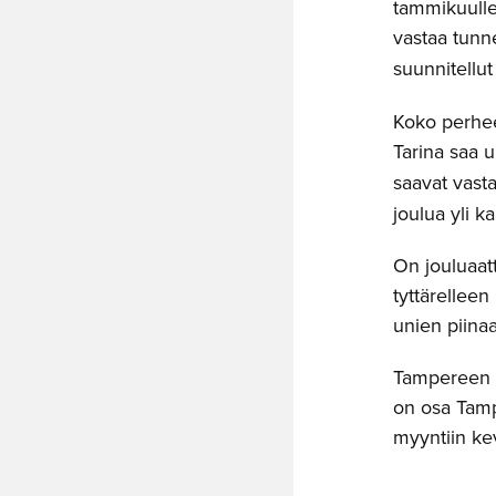
tammikuulle 
vastaa tunne
suunnitellu
Koko perhee
Tarina saa 
saavat vast
joulua yli ka
On jouluaatt
tyttärelleen
unien piina
Tampereen e
on osa Tampe
myyntiin ke