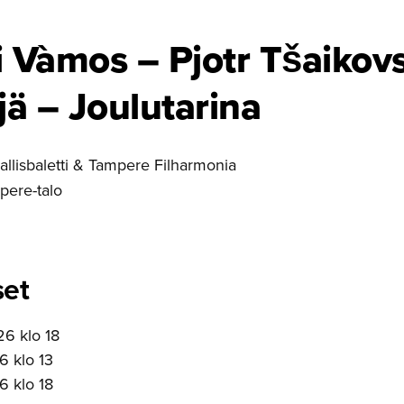
i Vàmos – Pjotr Tšaikovs
jä – Joulutarina
allisbaletti & Tampere Filharmonia
mpere-talo
set
26 klo 18
6 klo 13
6 klo 18