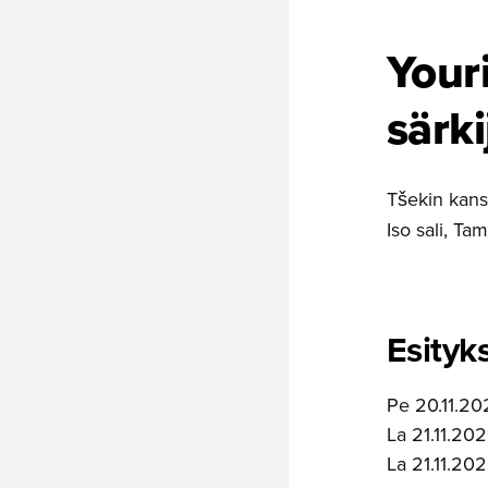
Your
särki
Tšekin kans
Iso sali, Ta
Esityk
Pe 20.11.20
La 21.11.202
La 21.11.202