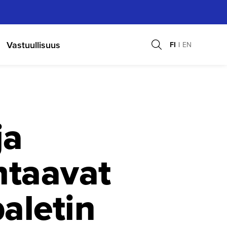
Vastuullisuus
FI
EN
ja
htaavat
a­letin