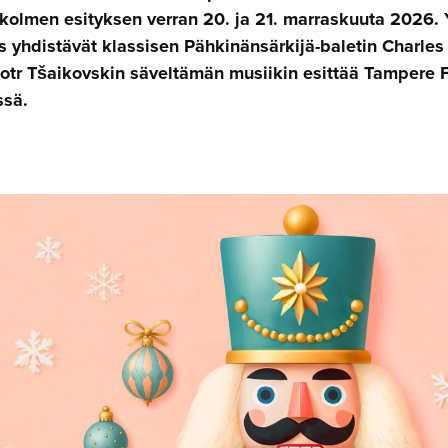
 kolmen esityksen verran 20. ja 21. marraskuuta 2026. 
us yhdistävät klassisen Pähkinänsärkijä-baletin Charles
jotr Tšaikovskin säveltämän musiikin esittää Tampere F
ssä.