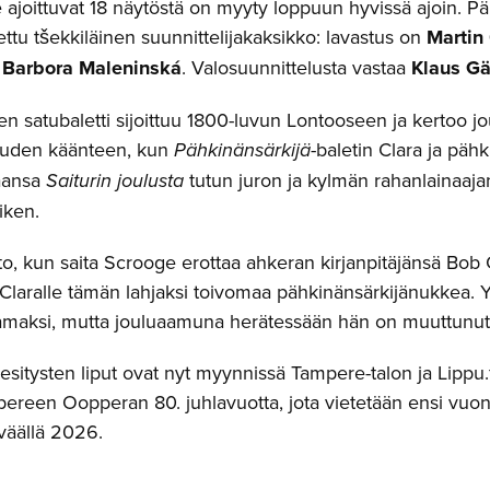
ajoittuvat 18 näytöstä on myyty loppuun hyvissä ajoin. Pä
ttu tšekkiläinen suunnittelijakaksikko: lavastus on
Martin
t
Barbora Maleninská
. Valosuunnittelusta vastaa
Klaus Gä
n satubaletti sijoittuu 1800-luvun Lontooseen ja kertoo j
uuden käänteen, kun
Pähkinänsärkijä
-baletin Clara ja pähk
aansa
Saiturin joulusta
tutun juron ja kylmän rahanlainaaj
iken.
o, kun saita Scrooge erottaa ahkeran kirjanpitäjänsä Bob C
 Claralle tämän lahjaksi toivomaa pähkinänsärkijänukkea. Y
amaksi, mutta jouluaamuna herätessään hän on muuttunut
sitysten liput ovat nyt myynnissä Tampere-talon ja Lippu.f
reen Oopperan 80. juhlavuotta, jota vietetään ensi vuonna.
väällä 2026.