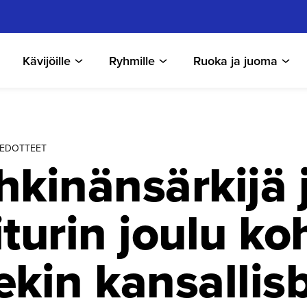
Kävijöille
Ryhmille
Ruoka ja juoma
TIEDOTTEET
kinän­särkijä 
iturin joulu ko
kin kansallis­b