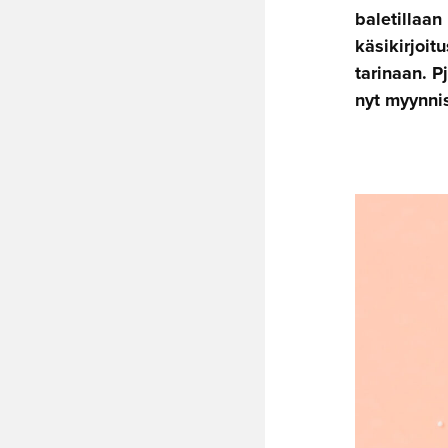
baletillaan
käsikirjoit
tarinaan. P
nyt myynni