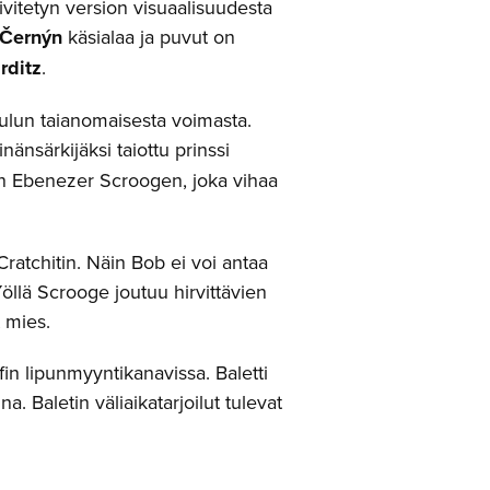
ivitetyn version visuaalisuudesta
 Černýn
käsialaa ja puvut on
rditz
.
oulun taianomaisesta voimasta.
inänsärkijäksi taiottu prinssi
an Ebenezer Scroogen, joka vihaa
ratchitin. Näin Bob ei voi antaa
öllä Scrooge joutuu hirvittävien
 mies.
in lipunmyyntikanavissa. Baletti
 Baletin väliaikatarjoilut tulevat