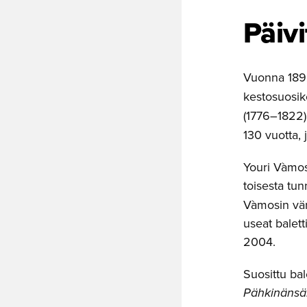
Päivi
Vuonna 1892
kestosuosik
(1776–1822)
130 vuotta, 
Youri Vàmos
toisesta tun
Vàmosin väri
useat balett
2004.
Suosittu bal
Pähkinänsär