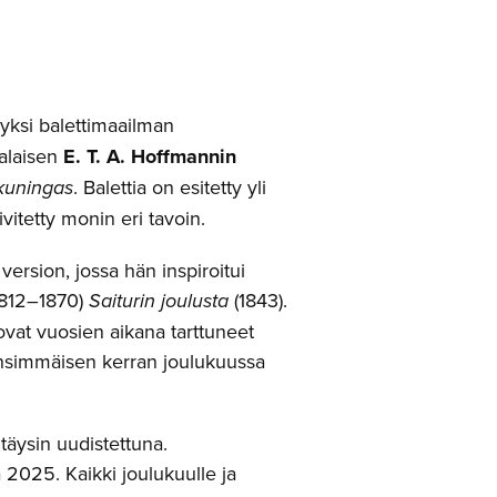
yksi balettimaailman
salaisen
E. T. A. Hoffmannin
ikuningas
. Balettia on esitetty yli
ivitetty monin eri tavoin.
ersion, jossa hän inspiroitui
812–1870)
Saiturin joulusta
(1843).
 ovat vuosien aikana tarttuneet
n ensimmäisen kerran joulukuussa
 täysin uudistettuna.
a 2025. Kaikki joulukuulle ja