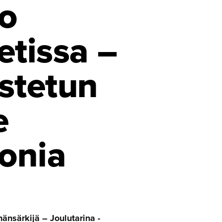
ko
­tissa –
stetun
e
onia
änsärkijä – Joulutarina -