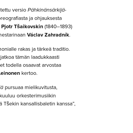
stettu versio
Pähkinänsärkijä
-
oreografiasta ja ohjauksesta
.
Pjotr Tšaikovskin
(1840–1893)
imestarinaan
Václav Zahradník
.
nialle rakas ja tärkeä traditio.
 jatkoa tämän laadukkaasti
t todella osaavat arvostaa
Leinonen
kertoo.
jä
pursuaa mielikuvitusta,
i kuuluu orkesterimusiikin
 Tšekin kansallisbaletin kanssa”,