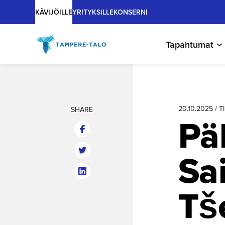
Main
Hyppää
KÄVIJÖILLE
YRITYKSILLE
KONSERNI
sisältöön
Tapahtumat
20.10.2025 / 
SHARE
Päh
Sa
Tše