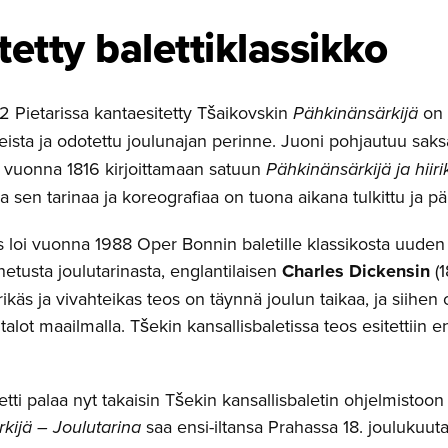
tetty balettik­lassikko
 Pietarissa kantaesitetty Tšaikovskin
Pähkinänsärkijä
on 
eista ja odotettu joulunajan perinne. Juoni pohjautuu sak
 vuonna 1816 kirjoittamaan satuun
Pähkinänsärkijä ja hiir
ja sen tarinaa ja koreografiaa on tuona aikana tulkittu ja pä
 loi vuonna 1988 Oper Bonnin baletille klassikosta uuden v
netusta joulutarinasta, englantilaisen
Charles Dickensin
(1
käs ja vivahteikas teos on täynnä joulun taikaa, ja siihen
italot maailmalla. Tšekin kansallisbaletissa teos esitettii
etti palaa nyt takaisin Tšekin kansallisbaletin ohjelmistoon
kijä – Joulutarina
saa ensi-iltansa Prahassa 18. joulukuut