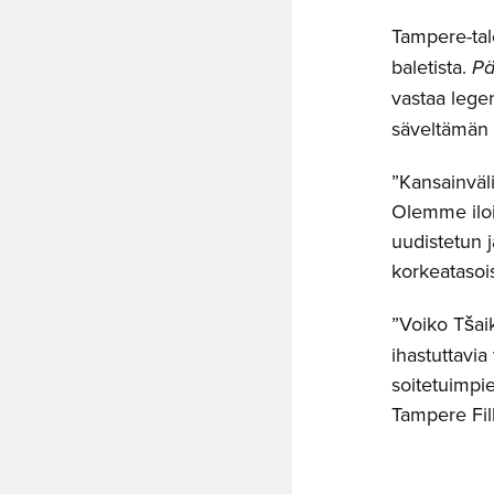
Tampere-talo
baletista.
Pä
vastaa lege
säveltämän 
”Kansainväli
Olemme iloi
uudistetun 
korkeatasois
”Voiko Tšai
ihastuttavia
soitetuimpie
Tampere Fil