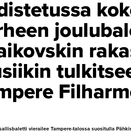
distetussa ko
rheen joulubale
aikovskin raka
iikin tulkitse
mpere Filharm
allisbaletti vierailee Tampere-talossa suositulla Pähkin