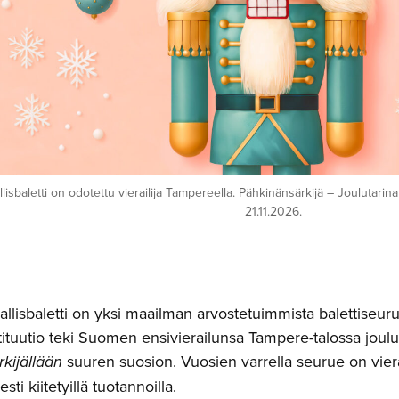
lisbaletti on odotettu vierailija Tampereella. Pähkinänsärkijä – Joulutarina
21.11.2026.
llisbaletti on yksi maailman arvostetuimmista balettiseuru
stituutio teki Suomen ensivierailunsa Tampere-talossa joul
kijällään
suuren suosion. Vuosien varrella seurue on viera
sti kiitetyillä tuotannoilla.