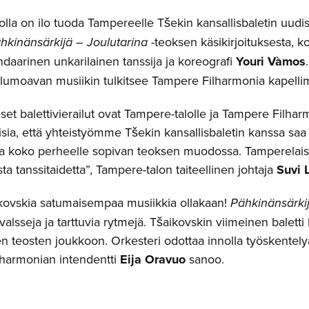
lla on ilo tuoda Tampereelle Tšekin kansallisbaletin uudi
hkinänsärkijä – Joulutarina
-teoksen käsikirjoituksesta, k
ndaarinen unkarilainen tanssija ja koreografi
Youri Vàmos
lumoavan musiikin tulkitsee Tampere Filharmonia kapell
set balettivierailut ovat Tampere-talolle ja Tampere Filharmo
sia, että yhteistyömme Tšekin kansallisbaletin kanssa saa
ja koko perheelle sopivan teoksen muodossa. Tamperelaise
ta tanssitaidetta”, Tampere-talon taiteellinen johtaja
Suvi 
kovskia satumaisempaa musiikkia ollakaan!
Pähkinänsärki
 valsseja ja tarttuvia rytmejä. Tšaikovskin viimeinen balett
n teosten joukkoon. Orkesteri odottaa innolla työskentelyä
harmonian intendentti
Eija Oravuo
sanoo.