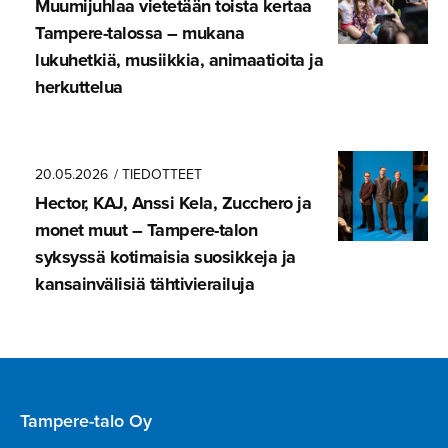
Muumijuhlaa vietetään toista kertaa
Tampere-ta­lossa – mukana
lukuhetkiä, musiikkia, animaatioita ja
herkuttelua
20.05.2026
/ TIEDOTTEET
Hector, KAJ, Anssi Kela, Zucchero ja
monet muut – Tampere-talon
syksyssä kotimaisia suosikkeja ja
kansainvä­lisiä tähtivie­railuja
Tampere-talo Oy