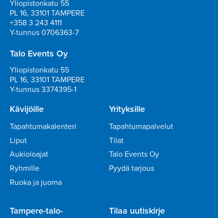
Yliopistonkatu 55
PL 16, 33101 TAMPERE
+358 3 243 4111
Y-tunnus 0706363-7
Talo Events Oy
Yliopistonkatu 55
PL 16, 33101 TAMPERE
Y-tunnus 3374395-1
Kävijöille
Yrityksille
Tapahtumakalenteri
Tapahtumapalvelut
Liput
Tilat
Aukioloajat
Talo Events Oy
Ryhmille
Pyydä tarjous
Ruoka ja juoma
Tampere-talo-
Tilaa uutiskirje