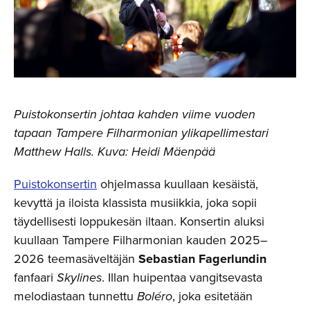
Puistokonsertin johtaa kahden viime vuoden
tapaan Tampere Filharmonian ylikapellimestari
Matthew Halls. Kuva: Heidi Mäenpää
Puistokonsertin
ohjelmassa kuullaan kesäistä,
kevyttä ja iloista klassista musiikkia, joka sopii
täydellisesti loppukesän iltaan. Konsertin aluksi
kuullaan Tampere Filharmonian kauden 2025–
2026 teemasäveltäjän
Sebastian Fagerlundin
fanfaari
Skylines
. Illan huipentaa vangitsevasta
melodiastaan tunnettu
Boléro
, joka esitetään