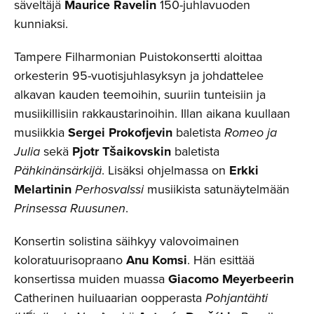
säveltäjä
Maurice Ravelin
150-juhlavuoden
kunniaksi.
Tampere Filharmonian Puistokonsertti aloittaa
orkesterin 95-vuotisjuhlasyksyn ja johdattelee
alkavan kauden teemoihin, suuriin tunteisiin ja
musiikillisiin rakkaustarinoihin. Illan aikana kuullaan
musiikkia
Sergei Prokofjevin
baletista
Romeo ja
Julia
sekä
Pjotr Tšaikovskin
baletista
Pähkinänsärkijä
. Lisäksi ohjelmassa on
Erkki
Melartinin
Perhosvalssi
musiikista satunäytelmään
Prinsessa Ruusunen
.
Konsertin solistina säihkyy valovoimainen
koloratuurisopraano
Anu Komsi
. Hän esittää
konsertissa muiden muassa
Giacomo Meyerbeerin
Catherinen huiluaarian oopperasta
Pohjantähti