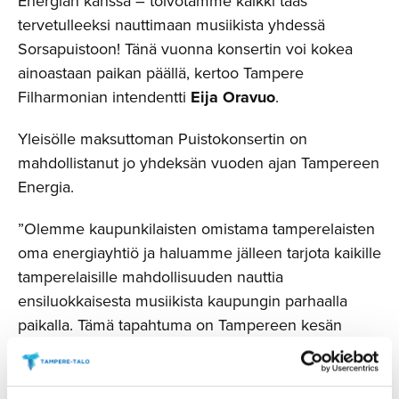
Energian kanssa – toivotamme kaikki taas
tervetulleeksi nauttimaan musiikista yhdessä
Sorsapuistoon! Tänä vuonna konsertin voi kokea
ainoastaan paikan päällä, kertoo Tampere
Filharmonian intendentti
Eija Oravuo
.
Yleisölle maksuttoman Puistokonsertin on
mahdollistanut jo yhdeksän vuoden ajan Tampereen
Energia.
”Olemme kaupunkilaisten omistama tamperelaisten
oma energiayhtiö ja haluamme jälleen tarjota kaikille
tamperelaisille mahdollisuuden nauttia
ensiluokkaisesta musiikista kaupungin parhaalla
paikalla. Tämä tapahtuma on Tampereen kesän
odotetuimpia kohokohtia. Olemme tehneet pitkään
yhteistyötä Tampere-talon kanssa kohti vastuullisia
tapahtumia. Tampere-talo lämpiää sataprosenttisesti