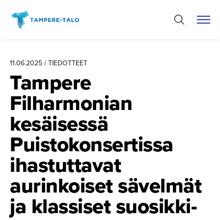
Hyppää
sisältöön
11.06.2025 / TIEDOTTEET
Tampere
Filharmonian
kesäisessä
Puistokon­ser­tissa
ihastuttavat
aurinkoiset sävelmät
ja klassiset suosikki­