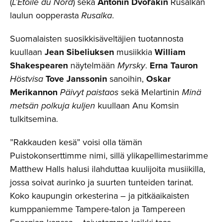
(
L’Étoile du Nord
) sekä
Antonín Dvořákin
Rusalkan
laulun oopperasta
Rusalka
.
Suomalaisten suosikkisäveltäjien tuotannosta
kuullaan
Jean Sibeliuksen
musiikkia
William
Shakespearen
näytelmään
Myrsky
.
Erna Tauron
Höstvisa
Tove Janssonin
sanoihin,
Oskar
Merikannon
Päivyt paistaos
sekä Melartinin
Minä
metsän polkuja kuljen
kuullaan Anu Komsin
tulkitsemina.
”Rakkauden kesä” voisi olla tämän
Puistokonserttimme nimi, sillä ylikapellimestarimme
Matthew Halls halusi ilahduttaa kuulijoita musiikilla,
jossa soivat aurinko ja suurten tunteiden tarinat.
Koko kaupungin orkesterina – ja pitkäaikaisten
kumppaniemme Tampere-talon ja Tampereen