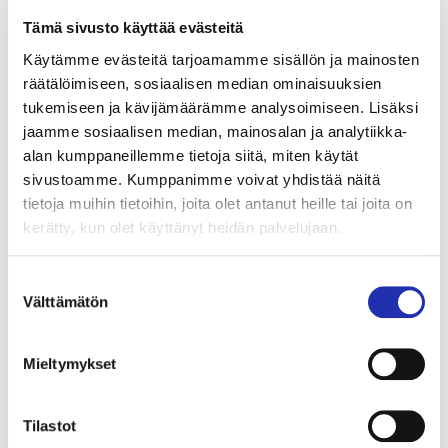
uusiutuvalla ja paikallisesti tuotetulla
Tämä sivusto käyttää evästeitä
kaukolämmöllämme ja viilenee uusiutuvalla
Käytämme evästeitä tarjoamamme sisällön ja mainosten
kaukojäähdytyksellämme”, Tampereen Energian
räätälöimiseen, sosiaalisen median ominaisuuksien
toimitusjohtaja
Jussi Laitinen
kertoo.
tukemiseen ja kävijämäärämme analysoimiseen. Lisäksi
jaamme sosiaalisen median, mainosalan ja analytiikka-
Puistokonsertin aikana Sorsapuiston tapahtuma-
alan kumppaneillemme tietoja siitä, miten käytät
alueella on myynnissä kylmää ja kuumaa juotavaa
sivustoamme. Kumppanimme voivat yhdistää näitä
sekä suolaista ja makeaa syötävää. Ravintola Tuhto
tietoja muihin tietoihin, joita olet antanut heille tai joita on
kerätty, kun olet käyttänyt heidän palvelujaan.
palvelee konserttipäivänä laajennetuin aukioloajoin
klo 12–21 ja tarjoilee tavallisen ruokalistan lisäksi
Suostumuksen
pientä purtavaa, jota voi viedä myös puiston
Välttämätön
valinta
puolelle. Tampere-talon lipunmyynnistä voi
konserttipäivänä ostaa tarjoushintaisia lippuja syksyn
Mieltymykset
tapahtumiin. Ennen Tampere Filharmonian
esiintymistä DJ Juissi viihdyttää Sorsapuiston
kuulijoita jo klo 15 alkaen.
Tilastot