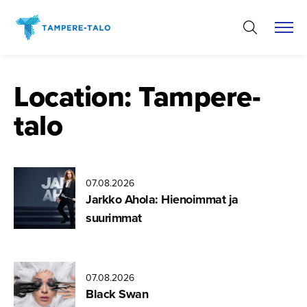
Hyppää
sisältöön
Location:
Tampere-
talo
07.08.2026
Jarkko Ahola: Hienoimmat ja
suurimmat
07.08.2026
Black Swan