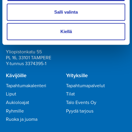
Tampere-talo Oy
Yliopistonkatu 55
Salli valinta
PL 16, 33101 TAMPERE
+358 3 243 4111
Y-tunnus 0706363-7
Kiellä
Talo Events Oy
Yliopistonkatu 55
PL 16, 33101 TAMPERE
Y-tunnus 3374395-1
Kävijöille
Yrityksille
Tapahtumakalenteri
Tapahtumapalvelut
Liput
Tilat
Aukioloajat
Talo Events Oy
Ryhmille
Pyydä tarjous
Ruoka ja juoma