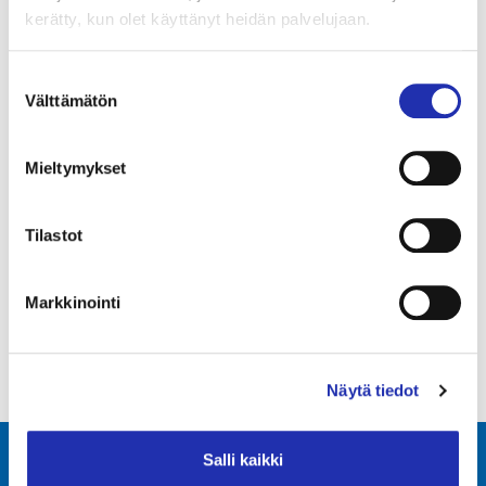
kerätty, kun olet käyttänyt heidän palvelujaan.
25.06.2026
Suostumuksen
Teatteri Hevosenkenkä: Pippuridino
Välttämätön
valinta
Mieltymykset
1
2
Tilastot
3
Markkinointi
…
149
Näytä tiedot
Salli kaikki