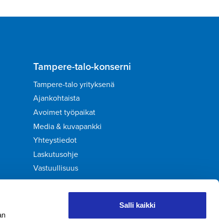
Tampere-talo-konserni
Tampere-talo yrityksenä
Ajankohtaista
Avoimet työpaikat
Media & kuvapankki
Yhteystiedot
Laskutusohje
Vastuullisuus
Palaute
Salli kaikki
an