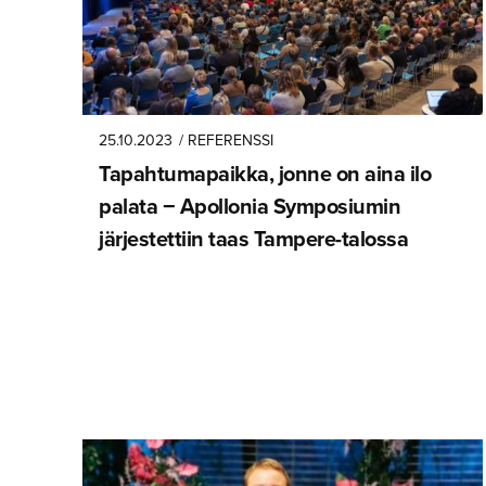
25.10.2023
/ REFERENSSI
Tapahtuma­paikka, jonne on aina ilo
palata − Apollonia Symposiumin
järjestettiin taas Tampere-talossa