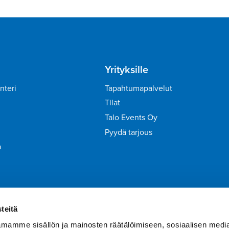
Yrityksille
nteri
Tapahtumapalvelut
Tilat
Talo Events Oy
Pyydä tarjous
a
irje
Liity Tähtiasiakkaaksi
teitä
mamme sisällön ja mainosten räätälöimiseen, sosiaalisen medi