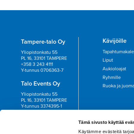
Kävijöille
Tampere-talo Oy
Tapahtumakale
Yliopistonkatu 55
PL 16, 33101 TAMPERE
Liput
+358 3 243 4111
Aukioloajat
Y-tunnus 0706363-7
Ryhmille
Talo Events Oy
Ruoka ja juom
Yliopistonkatu 55
PL 16, 33101 TAMPERE
Y-tunnus 3374395-1
Tilaa uutisk
Tämä sivusto käyttää eväs
Käytämme evästeitä tarjoa