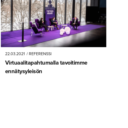
22.03.2021
/ REFERENSSI
Virtuaali­ta­pah­tu­malla tavoitimme
ennätysy­leisön