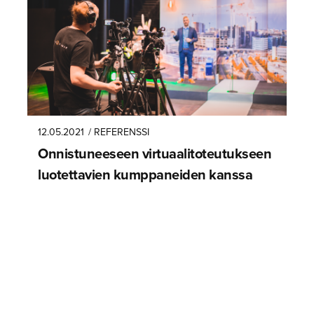
12.05.2021
/ REFERENSSI
Onnistuneeseen virtuaali­to­teu­tukseen
luotettavien kumppaneiden kanssa