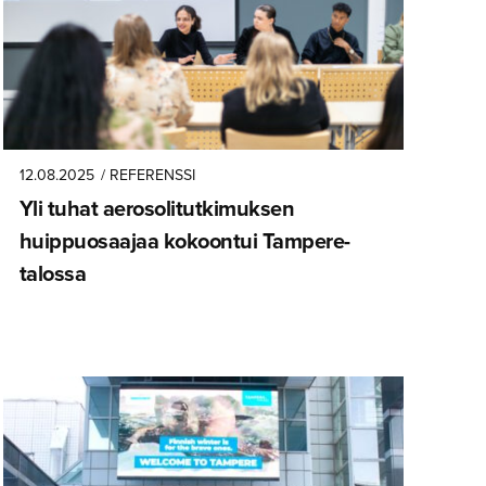
12.08.2025
/ REFERENSSI
Yli tuhat aerosoli­tut­ki­muksen
huippuosaajaa kokoontui Tampere-
talossa