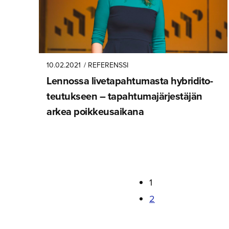
10.02.2021
/ REFERENSSI
Lennossa livetapah­tu­masta hybridito­
teu­tukseen – tapahtuma­jär­jes­täjän
arkea poikkeusaikana
1
2