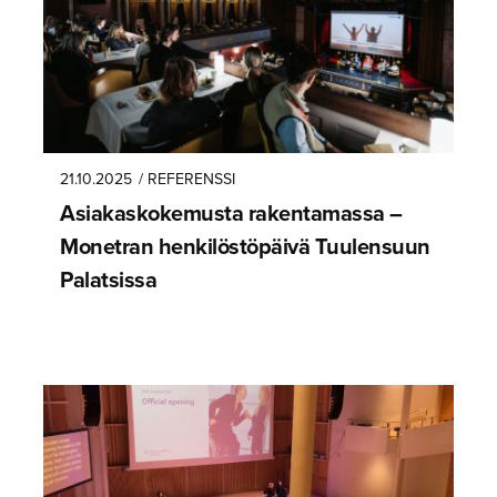
21.10.2025
/ REFERENSSI
Asiakasko­ke­musta rakentamassa –
Monetran henkilös­tö­päivä Tuulensuun
Palatsissa