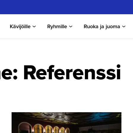
Kävijöille
Ryhmille
Ruoka ja juoma
e:
Referenssi