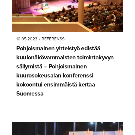
10.05.2023
/ REFERENSSI
Pohjoismainen yhteistyö edistää
kuulonäkö­vam­maisten toiminta­kyvyn
säilymistä – Pohjoismainen
kuurosokeu­salan konferenssi
kokoontui ensimmäistä kertaa
Suomessa