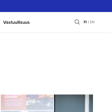
Vastuullisuus
FI
EN