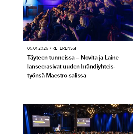
09.01.2026
/ REFERENSSI
Täyteen tunneissa – Novita ja Laine
lanseera­sivat uuden brändiyh­teis­
työnsä Maestro-salissa