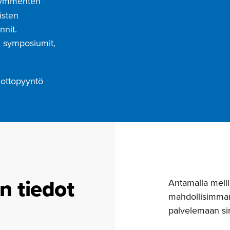
kymmenten
isten
nnit.
, symposiumit,
nottopyyntö
 tiedot
Antamalla meill
mahdollisimman
palvelemaan sin