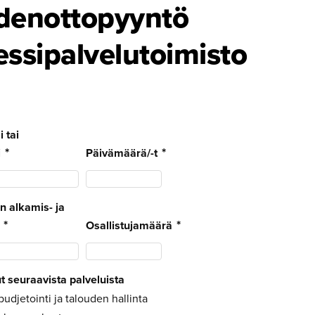
enot­to­pyyntö
si­pal­ve­lu­toi­misto
 tai
i
Päivämäärä/-t
n alkamis- ja
Osallistujamäärä
t seuraavista palveluista
djetointi ja talouden hallinta