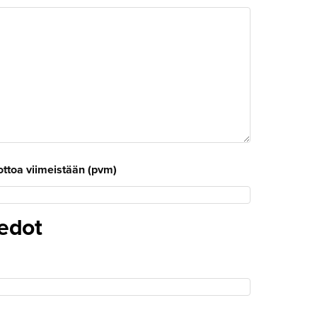
ttoa viimeistään (pvm)
edot