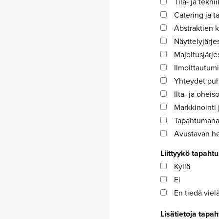
Tila- ja tekn
Catering ja ta
Abstraktien k
Näyttelyjärje
Majoitusjärje
Ilmoittautumi
Yhteydet puhu
Ilta- ja oheis
Markkinointi 
Tapahtumanai
Avustavan he
Liittyykö tapaht
Kyllä
Ei
En tiedä viel
Lisätietoja tapah