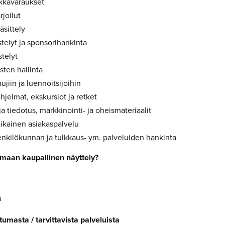
iikkavaraukset
rjoilut
äsittely
stelyt ja sponsorihankinta
stelyt
sten hallinta
jiin ja luennoitsijoihin
ohjelmat, ekskursiot ja retket
ja tiedotus, markkinointi- ja oheismateriaalit
kainen asiakaspalvelu
nkilökunnan ja tulkkaus- ym. palveluiden hankinta
umaan kaupallinen näyttely?
ä
tumasta / tarvittavista palveluista