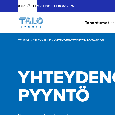
Main
Hyppää
KÄVIJÖILLE
YRITYKSILLE
KONSERNI
sisältöön
Tapahtumat
ETUSIVU
»
YRITYKSILLE
»
YHTEYDENOTTOPYYNTÖ TAVICON
YHTEYDENO
PYYNTÖ