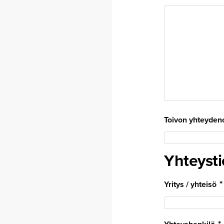
Toivon yhteydeno
Yhteysti
Yritys / yhteisö