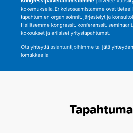
Kongressipalvelutoimistomme
palvelee vuosi
kokemuksella. Erikoisosaamistamme ovat tieteell
tapahtumien organisoinnit, järjestelyt ja konsultoi
Hallitsemme kongressit, konferenssit, seminaarit
kokoukset ja erilaiset yritystapahtumat.
Ota yhteyttä
asiantuntijoihimme
tai jätä yhteyde
lomakkeella!
Tapahtuman