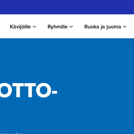
Kävijöille
Ryhmille
Ruoka ja juoma
T­TO­