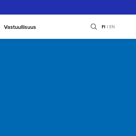
Vastuullisuus
FI
EN