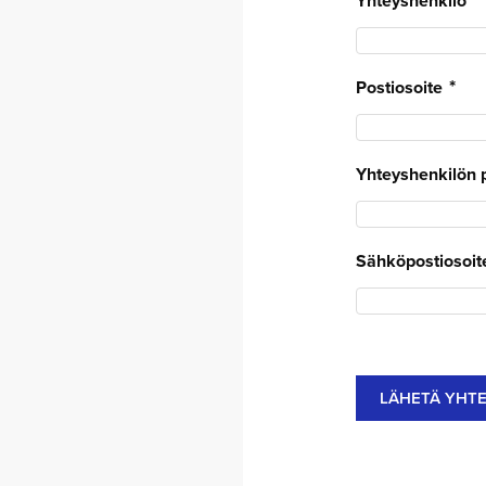
Yhteyshenkilö
Postiosoite
Yhteyshenkilön 
Sähköpostiosoit
LÄHETÄ YHT