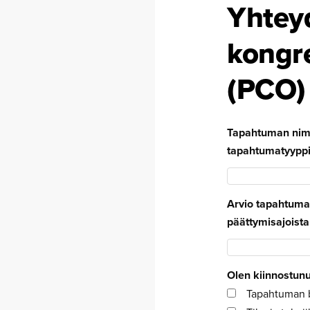
Yhteyd
kongres
(PCO)
Tapahtuman nimi
tapahtumatyypp
Arvio tapahtuma
päättymisajoista
Olen kiinnostunu
Tapahtuman bu