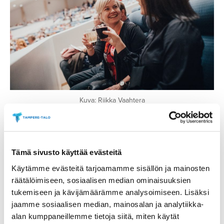
Kuva: Riikka Vaahtera
Tiesitkö, että tässä
esityksessä voit nauttia
Tämä sivusto käyttää evästeitä
virvokkeita katsomossa!
Käytämme evästeitä tarjoamamme sisällön ja mainosten
räätälöimiseen, sosiaalisen median ominaisuuksien
tukemiseen ja kävijämäärämme analysoimiseen. Lisäksi
Esityksessä on K18-alueena Ison salin aitiot A ja B.
jaamme sosiaalisen median, mainosalan ja analytiikka-
Aitioihin lipun ostanut voi viedä mukanaan
alan kumppaneillemme tietoja siitä, miten käytät
katsomoon joko ennen esitystä tai väliajalla