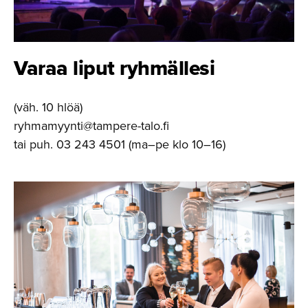
Varaa liput ryhmällesi
(väh. 10 hlöä)
ryhmamyynti@tampere-talo.fi
tai puh. 03 243 4501 (ma–pe klo 10–16)