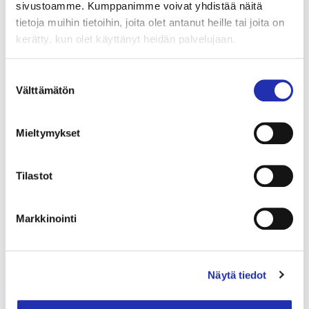
sivustoamme. Kumppanimme voivat yhdistää näitä
ostamansa juoman. Huomioithan, että
tietoja muihin tietoihin, joita olet antanut heille tai joita on
anniskelukatsomon 18 vuoden ikäraja on ehdoton,
kerätty, kun olet käyttänyt heidän palvelujaan.
joten alaikäiset eivät pääse katsomoon.
Suostumuksen
Välttämätön
valinta
Mieltymykset
Tilastot
Markkinointi
Näytä tiedot
Kuva / Photo: Anna-Leena Marjusaari