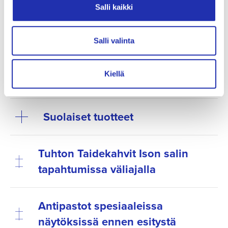
Tiesitkö, että voit tilata tarjoilut ennen
Salli kaikki
esitystä tai väliajalle?
Salli valinta
Tutustu tästä kauden tarjoiluihin:
Kiellä
Makeat tuotteet
Suolaiset tuotteet
Tuhton Taidekahvit Ison salin
tapahtumissa väliajalla
Antipastot spesiaaleissa
näytöksissä ennen esitystä