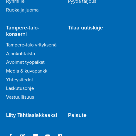
Ryhmille
Pyydä tarjous
Ruoka ja juoma
Tampere-talo-
Tilaa uutiskirje
konserni
Tampere-talo yrityksenä
Ajankohtaista
Avoimet työpaikat
Media & kuvapankki
Yhteystiedot
Laskutusohje
Vastuullisuus
Liity Tähtiasiakkaaksi
Palaute