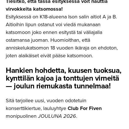
Tiesitkö, että tässä esityksessä voit nauttia
virvokkeita katsomossa!
Esityksessä on K18-alueena Ison salin aitiot A ja B.
Aitioihin lipun ostanut voi viedä mukanaan
katsomoon joko ennen esitystä tai väliajalla
ostamansa juoman. Huomioithan, että
anniskelukatsomon 18 vuoden ikäraja on ehdoton,
joten alaikäiset eivät pääse katsomoon.
Hankien hohdetta, kuusen tuoksua,
kynttilän kajoa ja tonttujen virneitä
— joulun riemukasta tunnelmaa!
Sitä tarjoilee uusi, vuoden odotetuin
konserttikiertue, lauluyhtye
Club For Fiven
monipuolinen
JOULUNA 2026
.