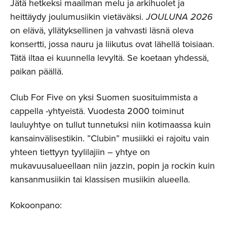
Jätä hetkeksi maailman melu ja arkihuolet ja
heittäydy joulumusiikin vietäväksi.
JOULUNA 2026
on elävä, yllätyksellinen ja vahvasti läsnä oleva
konsertti, jossa nauru ja liikutus ovat lähellä toisiaan.
Tätä iltaa ei kuunnella levyltä. Se koetaan yhdessä,
paikan päällä.
Club For Five on yksi Suomen suosituimmista a
cappella -yhtyeistä. Vuodesta 2000 toiminut
lauluyhtye on tullut tunnetuksi niin kotimaassa kuin
kansainvälisestikin. ”Clubin” musiikki ei rajoitu vain
yhteen tiettyyn tyylilajiin – yhtye on
mukavuusalueellaan niin jazzin, popin ja rockin kuin
kansanmusiikin tai klassisen musiikin alueella.
Kokoonpano: