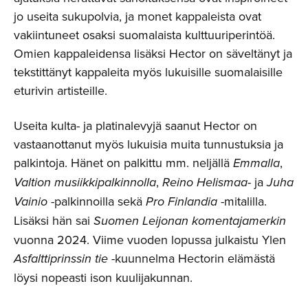
jo useita sukupolvia, ja monet kappaleista ovat
vakiintuneet osaksi suomalaista kulttuuriperintöä.
Omien kappaleidensa lisäksi Hector on säveltänyt ja
tekstittänyt kappaleita myös lukuisille suomalaisille
eturivin artisteille.
Useita kulta- ja platinalevyjä saanut Hector on
vastaanottanut myös lukuisia muita tunnustuksia ja
palkintoja. Hänet on palkittu mm. neljällä
Emmalla
,
Valtion musiikkipalkinnolla
,
Reino Helismaa-
ja
Juha
Vainio
-palkinnoilla sekä
Pro Finlandia
-mitalilla.
Lisäksi hän sai
Suomen Leijonan komentajamerkin
vuonna 2024. Viime vuoden lopussa julkaistu Ylen
Asfalttiprinssin tie
-kuunnelma Hectorin elämästä
löysi nopeasti ison kuulijakunnan.