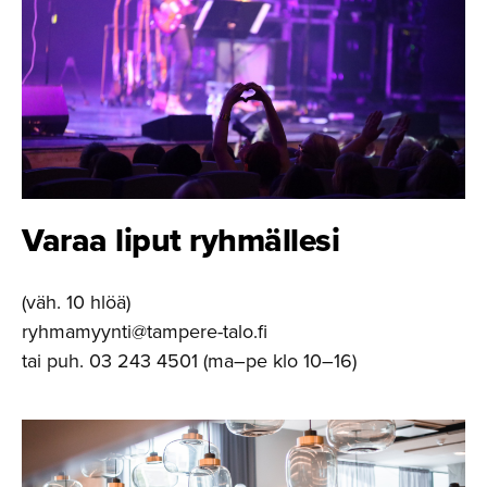
Varaa liput ryhmällesi
(väh. 10 hlöä)
ryhmamyynti@tampere-talo.fi
tai puh. 03 243 4501 (ma–pe klo 10–16)