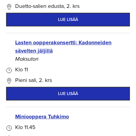
Duetto-salien edusta, 2. krs
LUE LISÄÄ
Lasten oopperakonsertti: Kadonneiden
sävelten jäljillä
Maksuton
Klo 11
Pieni sali, 2. krs
LUE LISÄÄ
Miniooppera Tuhkimo
Klo 11.45