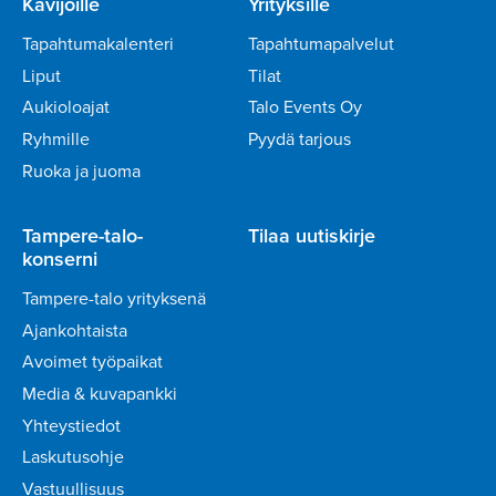
Kävijöille
Yrityksille
Tapahtumakalenteri
Tapahtumapalvelut
Liput
Tilat
Aukioloajat
Talo Events Oy
Ryhmille
Pyydä tarjous
Ruoka ja juoma
Tampere-talo-
Tilaa uutiskirje
konserni
Tampere-talo yrityksenä
Ajankohtaista
Avoimet työpaikat
Media & kuvapankki
Yhteystiedot
Laskutusohje
Vastuullisuus