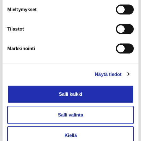
Klo 11–15
Mieltymykset
Ravintola Fuuga, 2. krs
LUE LISÄÄ
Tilastot
Markkinointi
Oopperadisko
Maksuton
Klo 11–16
Näytä tiedot
Puistolämpiö 2, 2. krs
Salli kaikki
LUE LISÄÄ
Salli valinta
Oopperaunelmat
Maksuton
Kiellä
Klo 11–16