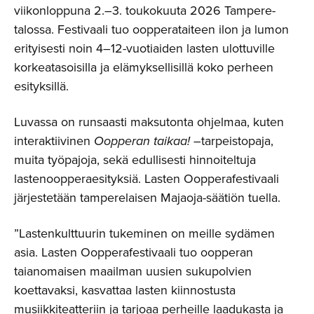
viikonloppuna 2.–3. toukokuuta 2026 Tampere-
talossa. Festivaali tuo oopperataiteen ilon ja lumon
erityisesti noin 4–12-vuotiaiden lasten ulottuville
korkeatasoisilla ja elämyksellisillä koko perheen
esityksillä.
Luvassa on runsaasti maksutonta ohjelmaa, kuten
interaktiivinen
Oopperan taikaa! –
tarpeistopaja,
muita työpajoja, sekä edullisesti hinnoiteltuja
lastenoopperaesityksiä. Lasten Oopperafestivaali
järjestetään tamperelaisen Majaoja-säätiön tuella.
”Lastenkulttuurin tukeminen on meille sydämen
asia. Lasten Oopperafestivaali tuo oopperan
taianomaisen maailman uusien sukupolvien
koettavaksi, kasvattaa lasten kiinnostusta
musiikkiteatteriin ja tarjoaa perheille laadukasta ja