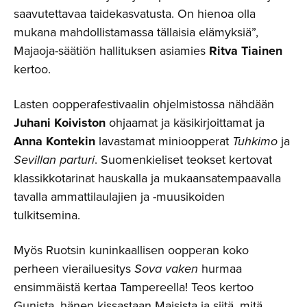
saavutettavaa taidekasvatusta. On hienoa olla
mukana mahdollistamassa tällaisia elämyksiä”,
Majaoja-säätiön hallituksen asiamies
Ritva Tiainen
kertoo.
Lasten oopperafestivaalin ohjelmistossa nähdään
Juhani Koiviston
ohjaamat ja käsikirjoittamat ja
Anna Kontekin
lavastamat minioopperat
Tuhkimo
ja
Sevillan parturi
. Suomenkieliset teokset kertovat
klassikkotarinat hauskalla ja mukaansatempaavalla
tavalla ammattilaulajien ja -muusikoiden
tulkitsemina.
Myös Ruotsin kuninkaallisen oopperan koko
perheen vierailuesitys
Sova vaken
hurmaa
ensimmäistä kertaa Tampereella! Teos kertoo
Gunista, hänen kissastaan Majsista ja siitä, mitä