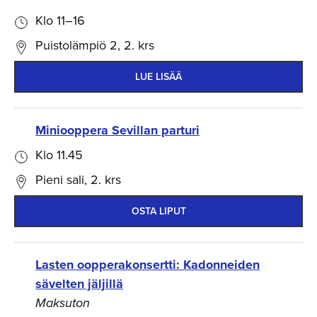
Klo 11–16
Puistolämpiö 2, 2. krs
LUE LISÄÄ
Miniooppera Sevillan parturi
Klo 11.45
Pieni sali, 2. krs
OSTA LIPUT
Lasten oopperakonsertti: Kadonneiden
sävelten jäljillä
Maksuton