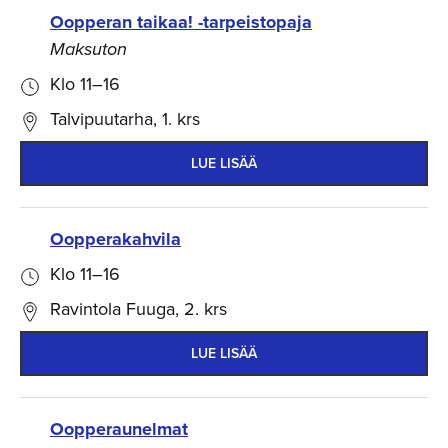
Oopperan taikaa! -tarpeistopaja
Maksuton
Klo 11–16
Talvipuutarha, 1. krs
LUE LISÄÄ
Oopperakahvila
Klo 11–16
Ravintola Fuuga, 2. krs
LUE LISÄÄ
Oopperaunelmat