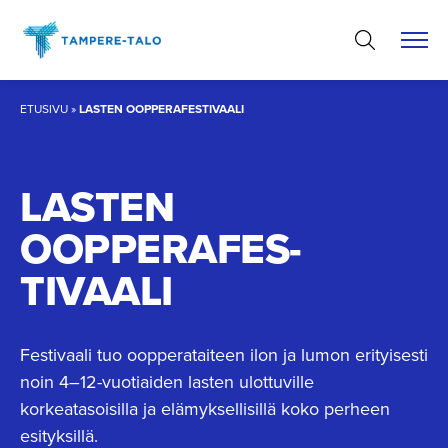
Hyppää
sisältöön
ETUSIVU
»
LASTEN OOPPERAFESTIVAALI
LASTEN
OOPPERAFES­
TIVAALI
Festivaali tuo oopperataiteen ilon ja lumon erityisesti
noin 4–12-vuotiaiden lasten ulottuville
korkeatasoisilla ja elämyksellisillä koko perheen
esityksillä.