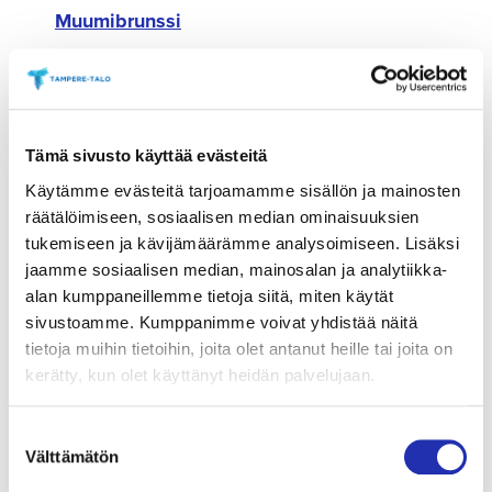
Muumibrunssi
Klo 11–16
Ravintola Tuhto, 1. krs
VARAA BRUNSSI
Tämä sivusto käyttää evästeitä
Käytämme evästeitä tarjoamamme sisällön ja mainosten
räätälöimiseen, sosiaalisen median ominaisuuksien
Oopperan taikaa! -tarpeistopaja
tukemiseen ja kävijämäärämme analysoimiseen. Lisäksi
Maksuton
jaamme sosiaalisen median, mainosalan ja analytiikka-
Klo 11–16
alan kumppaneillemme tietoja siitä, miten käytät
sivustoamme. Kumppanimme voivat yhdistää näitä
Talvipuutarha, 1. krs
tietoja muihin tietoihin, joita olet antanut heille tai joita on
kerätty, kun olet käyttänyt heidän palvelujaan.
LUE LISÄÄ
Suostumuksen
Välttämätön
valinta
Oopperakahvila