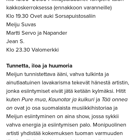
kakkoskerroksessa (ennakkoon varanneille)
Klo 19.30 Ovet auki Sorsapuistosaliin
Meiju Suvas
Martti Servo ja Napander
Jean S.
Klo 23.30 Valomerkki
Tunnetta, iloa ja huumoria
Meijun tunnistettava ääni, vahva tulkinta ja
ainutlaatuinen lavakarisma tekevät hänestä artistin,
jonka esiintymiset eivät jätä ketään kylmäksi. Hitit
kuten
Pure mua
,
Kaunotar ja kulkuri
ja
Tää onnea
on
ovat jo osa suomalaista musiikkihistoriaa ja
Meijun esiintyminen on aina show, jossa sykkii
vahva energia ja esiintymisen palo. Monipuolinen
artisti yhdistää kokemuksen tuoman varmuuden