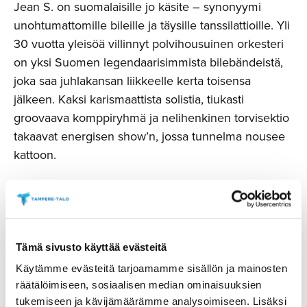
Jean S. on suomalaisille jo käsite – synonyymi
unohtumattomille bileille ja täysille tanssilattioille. Yli
30 vuotta yleisöä villinnyt polvihousuinen orkesteri
on yksi Suomen legendaarisimmista bilebändeistä,
joka saa juhlakansan liikkeelle kerta toisensa
jälkeen. Kaksi karismaattista solistia, tiukasti
groovaava komppiryhmä ja nelihenkinen torvisektio
takaavat energisen show’n, jossa tunnelma nousee
kattoon.
Huomaathan, että Tampere-talossa järjestetään illan
aikana myös muita tapahtumia, joten aulatiloissa voi
olla hetkittäin ruuhkaista.
Tämä sivusto käyttää evästeitä
Pikkujoulubuffetin menu:
Käytämme evästeitä tarjoamamme sisällön ja mainosten
räätälöimiseen, sosiaalisen median ominaisuuksien
Pintapaahdettua kylmäsavulohta ja piparjuurella
tukemiseen ja kävijämäärämme analysoimiseen. Lisäksi