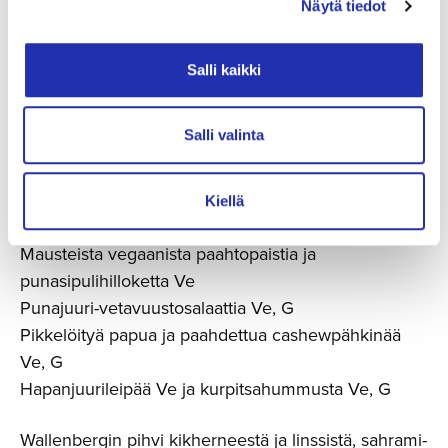
Näytä tiedot
Vegaaninen menu:
Salli kaikki
Savustettua porkkalaa ja sinappista munakoisoa Ve,
G
Salli valinta
Vatkistartar, marinoitua kurkkua ja vihreää omenaa
Ve, G
Vihersalaattia, retiisiä ja kirsikkatomaattia sekä
Kiellä
sinappivinegrettiä Ve, G
Mausteista vegaanista paahtopaistia ja
punasipulihilloketta Ve
Punajuuri-vetavuustosalaattia Ve, G
Pikkelöityä papua ja paahdettua cashewpähkinää
Ve, G
Hapanjuurileipää Ve ja kurpitsahummusta Ve, G
Wallenbergin pihvi kikherneestä ja linssistä, sahrami-