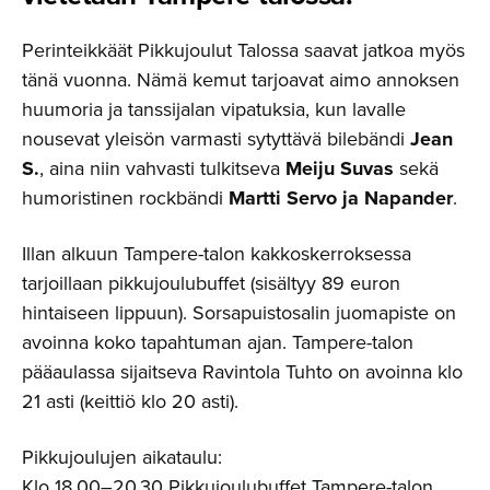
Perinteikkäät Pikkujoulut Talossa saavat jatkoa myös
tänä vuonna. Nämä kemut tarjoavat aimo annoksen
huumoria ja tanssijalan vipatuksia, kun lavalle
nousevat yleisön varmasti sytyttävä bilebändi
Jean
S.
, aina niin vahvasti tulkitseva
Meiju Suvas
sekä
humoristinen rockbändi
Martti Servo ja Napander
.
Illan alkuun Tampere-talon kakkoskerroksessa
tarjoillaan pikkujoulubuffet (sisältyy 89 euron
hintaiseen lippuun). Sorsapuistosalin juomapiste on
avoinna koko tapahtuman ajan. Tampere-talon
pääaulassa sijaitseva Ravintola Tuhto on avoinna klo
21 asti (keittiö klo 20 asti).
Pikkujoulujen aikataulu:
Klo 18.00–20.30 Pikkujoulubuffet Tampere-talon