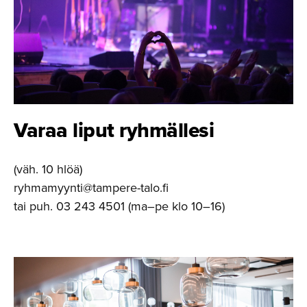
Varaa liput ryhmällesi
(väh. 10 hlöä)
ryhmamyynti@tampere-talo.fi
tai puh. 03 243 4501 (ma–pe klo 10–16)