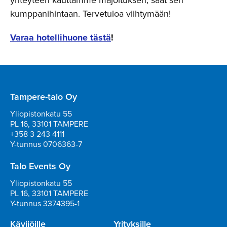
kumppanihintaan. Tervetuloa viihtymään!
Varaa hotellihuone tästä
!
Tampere-talo Oy
Yliopistonkatu 55
PL 16, 33101 TAMPERE
+358 3 243 4111
Y-tunnus 0706363-7
Talo Events Oy
Yliopistonkatu 55
PL 16, 33101 TAMPERE
Y-tunnus 3374395-1
Kävijöille
Yrityksille