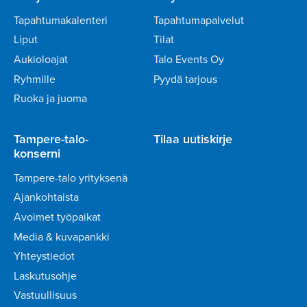
Tapahtumakalenteri
Tapahtumapalvelut
Liput
Tilat
Aukioloajat
Talo Events Oy
Ryhmille
Pyydä tarjous
Ruoka ja juoma
Tampere-talo-
Tilaa uutiskirje
konserni
Tampere-talo yrityksenä
Ajankohtaista
Avoimet työpaikat
Media & kuvapankki
Yhteystiedot
Laskutusohje
Vastuullisuus