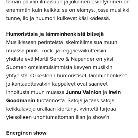
tämän päivän ilmaisuun ja jokainen esiintyminen on
enemmän kuin keikka: se on elämys, jossa musiikki,
tunne, ilo ja huumori kulkevat käsi kädessä.
Humoristisia ja lämminhenkisiä biisejä
Musiikissaan perinteistä iskelmäilmaisua muun
muassa punk-, rock- ja reggaevaikutteisiin
yhdistelevä Martti Servo & Napander on yksi
Suomen omalaatuisimmista kevyen musiikin
yhtyeistä. Orkesterin humoristiset, lämminhenkiset
ja kantaaottavatkin kappaleet ovat saaneet
innoitusta muun muassa
Junnu Vainion
ja
Irwin
Goodmanin
tuotannosta. Satoja ja taas satoja
keikkalavoja urallaan kiertänyt kvintetti tarjoaa
yleisölleen unohtumattoman illan ja show’n.
Energinen show