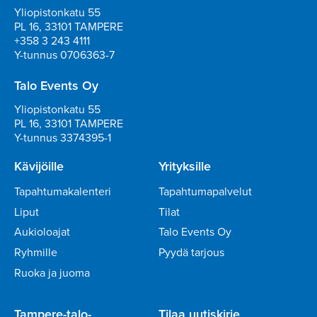
Yliopistonkatu 55
PL 16, 33101 TAMPERE
+358 3 243 4111
Y-tunnus 0706363-7
Talo Events Oy
Yliopistonkatu 55
PL 16, 33101 TAMPERE
Y-tunnus 3374395-1
Kävijöille
Yrityksille
Tapahtumakalenteri
Tapahtumapalvelut
Liput
Tilat
Aukioloajat
Talo Events Oy
Ryhmille
Pyydä tarjous
Ruoka ja juoma
Tampere-talo-
Tilaa uutiskirje