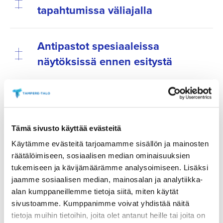
tapahtumissa väliajalla
Antipastot spesiaaleissa
näytöksissä ennen esitystä
Varmista haluamasi tarjoilut ja osta ne etukäteen.
Tarjoilut voi ostaa ennakkoon verkosta viimeistään
tapahtumaa edeltävänä päivänä klo 18 mennessä.
Voit tilata tarjoilut haluamasi tapahtuman ”tilaa
Tämä sivusto käyttää evästeitä
tarjoilu”- linkin kautta.
Käytämme evästeitä tarjoamamme sisällön ja mainosten
räätälöimiseen, sosiaalisen median ominaisuuksien
TÄSTÄ VERKKOKAUPPAAN
tukemiseen ja kävijämäärämme analysoimiseen. Lisäksi
jaamme sosiaalisen median, mainosalan ja analytiikka-
alan kumppaneillemme tietoja siitä, miten käytät
sivustoamme. Kumppanimme voivat yhdistää näitä
tietoja muihin tietoihin, joita olet antanut heille tai joita on