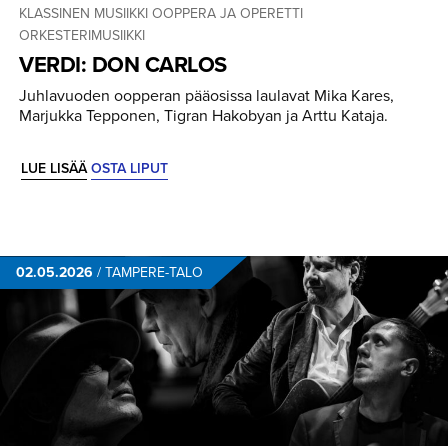
KLASSINEN MUSIIKKI
OOPPERA JA OPERETTI
ORKESTERIMUSIIKKI
VERDI: DON CARLOS
Juhlavuoden oopperan pääosissa laulavat Mika Kares,
Marjukka Tepponen, Tigran Hakobyan ja Arttu Kataja.
LUE LISÄÄ
OSTA LIPUT
02.05.2026
/
TAMPERE-TALO