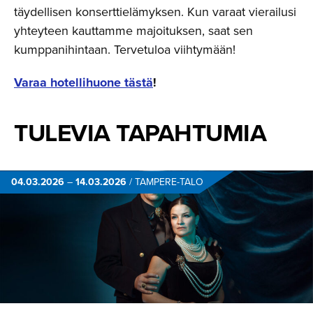
täydellisen konserttielämyksen. Kun varaat vierailusi
yhteyteen kauttamme majoituksen, saat sen
kumppanihintaan. Tervetuloa viihtymään!
Varaa hotellihuone tästä
!
TULEVIA TAPAHTUMIA
04.03.2026
–
14.03.2026
/
TAMPERE-TALO