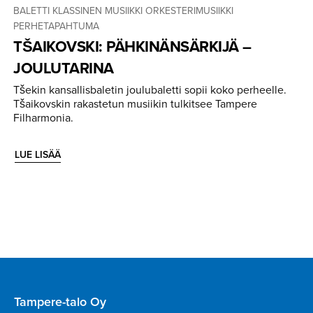
BALETTI
KLASSINEN MUSIIKKI
ORKESTERIMUSIIKKI
PERHETAPAHTUMA
TŠAIKOVSKI: PÄHKINÄN­SÄRKIJÄ –
JOULUTARINA
Tšekin kansallisbaletin joulubaletti sopii koko perheelle.
Tšaikovskin rakastetun musiikin tulkitsee Tampere
Filharmonia.
LUE LISÄÄ
Tampere-talo Oy