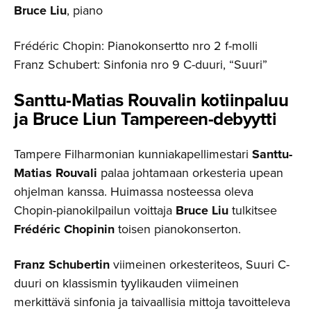
Bruce Liu
, piano
Frédéric Chopin: Pianokonsertto nro 2 f-molli
Franz Schubert: Sinfonia nro 9 C-duuri, “Suuri”
Santtu-Matias Rouvalin kotiinpaluu
ja Bruce Liun Tampereen-de­byytti
Tampere Filharmonian kunniakapellimestari
Santtu-
Matias Rouvali
palaa johtamaan orkesteria upean
ohjelman kanssa. Huimassa nosteessa oleva
Chopin-pianokilpailun voittaja
Bruce Liu
tulkitsee
Frédéric Chopinin
toisen pianokonserton.
Franz Schubertin
viimeinen orkesteriteos, Suuri C-
duuri on klassismin tyylikauden viimeinen
merkittävä sinfonia ja taivaallisia mittoja tavoitteleva