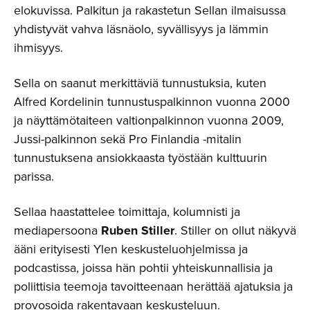
elokuvissa. Palkitun ja rakastetun Sellan ilmaisussa
yhdistyvät vahva läsnäolo, syvällisyys ja lämmin
ihmisyys.
Sella on saanut merkittäviä tunnustuksia, kuten
Alfred Kordelinin tunnustuspalkinnon vuonna 2000
ja näyttämötaiteen valtionpalkinnon vuonna 2009,
Jussi-palkinnon sekä Pro Finlandia -mitalin
tunnustuksena ansiokkaasta työstään kulttuurin
parissa.
Sellaa haastattelee toimittaja, kolumnisti ja
mediapersoona
Ruben Stiller
. Stiller on ollut näkyvä
ääni erityisesti Ylen keskusteluohjelmissa ja
podcastissa, joissa hän pohtii yhteiskunnallisia ja
poliittisia teemoja tavoitteenaan herättää ajatuksia ja
provosoida rakentavaan keskusteluun.