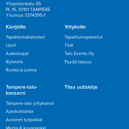
Yliopistonkatu 55
PL 16, 33101 TAMPERE
Y-tunnus 3374395-1
Kävijöille
Yrityksille
Tapahtumakalenteri
Tapahtumapalvelut
Liput
Tilat
Aukioloajat
Talo Events Oy
Ryhmille
Pyydä tarjous
Ruoka ja juoma
Tampere-talo-
Tilaa uutiskirje
konserni
Tampere-talo yrityksenä
Ajankohtaista
Avoimet työpaikat
Media & kuvapankki