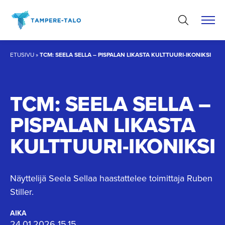
Hyppää
sisältöön
ETUSIVU
»
TCM: SEELA SELLA – PISPALAN LIKASTA KULTTUURI-IKONIKSI
TCM: SEELA SELLA –
PISPALAN LIKASTA
KULTTUURI-IKONIKSI
Näyttelijä Seela Sellaa haastattelee toimittaja Ruben
Stiller.
AIKA
24.01.2026 15.15