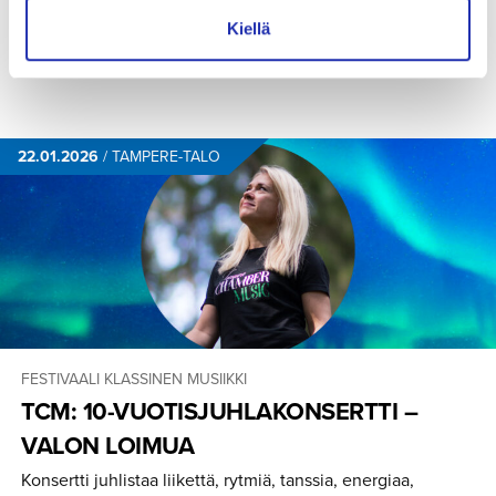
Kiellä
LUE LISÄÄ
OSTA LIPUT
22.01.2026
/
TAMPERE-TALO
FESTIVAALI
KLASSINEN MUSIIKKI
TCM: 10-VUOTIS­JUH­LA­KON­SERTTI –
VALON LOIMUA
Konsertti juhlistaa liikettä, rytmiä, tanssia, energiaa,