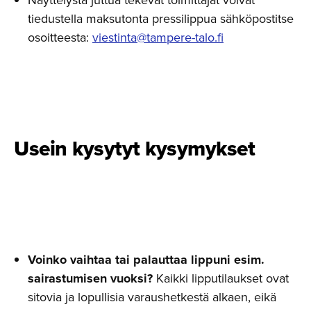
Näyttelystä juttua tekevät toimittajat voivat
tiedustella maksutonta pressilippua sähköpostitse
osoitteesta:
viestinta@tampere-talo.fi
Usein kysytyt kysymykset
Voinko vaihtaa tai palauttaa lippuni esim.
sairastumisen vuoksi?
Kaikki lipputilaukset ovat
sitovia ja lopullisia varaushetkestä alkaen, eikä