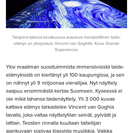
Tampere-talossa kesäkuussa avautuva moniaistillinen taide-
elämys on ylistyslaulu Vincent van Goghille. Kuva: Grande
Experiences
Yksi maailman suosituimmista immersiivisistä taide-
elämyksistä on kiertänyt yli 100 kaupungissa, ja sen
on nähnyt yli 9 miljoonaa vierailijaa. Nyt näyttely
saapuu ensimmäistä kertaa Suomeen. Kyseessä ei
ole mikä tahansa taidenäyttely. Yli 3 000 kuvaa
kattava elämys tarkastelee Vincent van Goghia
tavalla, joka valtaa näyttelytilan seinät, pylväät ja
lattian. Teosten rinnalla kuullaan taiteilijan
ajankuvaan sopivaa klassista musiikkia. Vaikka