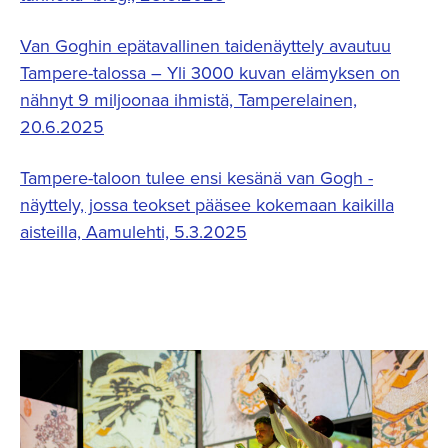
Van Goghin epätavallinen taidenäyttely avautuu
Tampere-​talossa – Yli 3000 kuvan elämyksen on
nähnyt 9 miljoonaa ihmistä, Tamperelainen,
20.6.2025
Tampere-taloon tulee ensi kesänä van Gogh -
näyttely, jossa teokset pääsee kokemaan kaikilla
aisteilla, Aamulehti, 5.3.2025