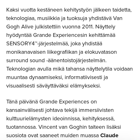
Kaksi vuotta kestäneen kehitystyön jälkeen taidetta,
teknologiaa, musiikkia ja tuoksuja yhdistävä Van
Gogh Alive julkistettiin vuonna 2011. Näyttely
hyödyntää Grande Experiencesin kehittämää
SENSORY4™-järjestelmää, joka yhdistää
monikanavaisen liikegrafiikan ja elokuvatason
surround sound -äänentoistojärjestelmän.
Teknologian avulla mikä tahansa näyttelytila voidaan
muuntaa dynaamiseksi, informatiivisesti ja
visuaalisesti säväyttäväksi elämykseksi.
Tänä päivänä Grande Experiences on
kansainvälisesti johtava tekijä immersiivisten
kulttuurielämysten ideoinnissa, kehityksessä,
tuotannossa. Vincent van Goghin taiteen lisäksi
suosiota ovat saaneet muiden muassa
Claude