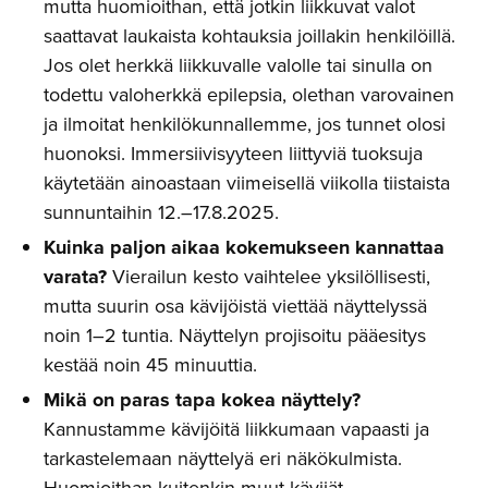
mutta huomioithan, että jotkin liikkuvat valot
saattavat laukaista kohtauksia joillakin henkilöillä.
Jos olet herkkä liikkuvalle valolle tai sinulla on
todettu valoherkkä epilepsia, olethan varovainen
ja ilmoitat henkilökunnallemme, jos tunnet olosi
huonoksi. Immersiivisyyteen liittyviä tuoksuja
käytetään ainoastaan viimeisellä viikolla tiistaista
sunnuntaihin 12.–17.8.2025.
Kuinka paljon aikaa kokemukseen kannattaa
varata?
Vierailun kesto vaihtelee yksilöllisesti,
mutta suurin osa kävijöistä viettää näyttelyssä
noin 1–2 tuntia. Näyttelyn projisoitu pääesitys
kestää noin 45 minuuttia.
Mikä on paras tapa kokea näyttely?
Kannustamme kävijöitä liikkumaan vapaasti ja
tarkastelemaan näyttelyä eri näkökulmista.