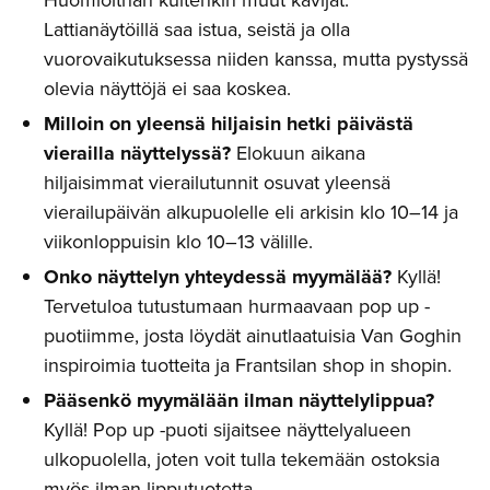
Huomioithan kuitenkin muut kävijät.
Lattianäytöillä saa istua, seistä ja olla
vuorovaikutuksessa niiden kanssa, mutta pystyssä
olevia näyttöjä ei saa koskea.
Milloin on yleensä hiljaisin hetki päivästä
vierailla näyttelyssä?
Elokuun aikana
hiljaisimmat vierailutunnit osuvat yleensä
vierailupäivän alkupuolelle eli arkisin klo 10–14 ja
viikonloppuisin klo 10–13 välille.
Onko näyttelyn yhteydessä myymälää?
Kyllä!
Tervetuloa tutustumaan hurmaavaan pop up -
puotiimme, josta löydät ainutlaatuisia Van Goghin
inspiroimia tuotteita ja Frantsilan shop in shopin.
Pääsenkö myymälään ilman näyttelylippua?
Kyllä! Pop up -puoti sijaitsee näyttelyalueen
ulkopuolella, joten voit tulla tekemään ostoksia
myös ilman lipputuotetta.