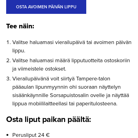
OSTA AVOIMEN PÄIVÄN LIPPU
Tee näin:
Valitse haluamasi vierailupäivä tai avoimen päivän
lippu.
Valitse haluamasi määrä lipputuotteita ostoskoriin
ja viimeistele ostokset.
Vierailupäivänä voit siirtyä Tampere-talon
pääaulan lipunmyynnin ohi suoraan näyttelyn
sisäänkäynnille Sorsapuistosalin ovelle ja näyttää
lippua mobiililaitteellasi tai paperitulosteena.
Osta liput paikan päältä:
Perusliput 24 €