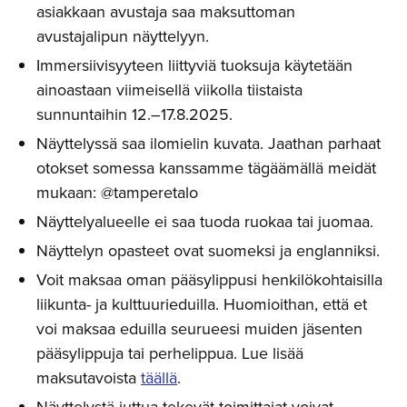
asiakkaan avustaja saa maksuttoman
avustajalipun näyttelyyn.
Immersiivisyyteen liittyviä tuoksuja käytetään
ainoastaan viimeisellä viikolla tiistaista
sunnuntaihin 12.–17.8.2025.
Näyttelyssä saa ilomielin kuvata. Jaathan parhaat
otokset somessa kanssamme tägäämällä meidät
mukaan: @tamperetalo
Näyttelyalueelle ei saa tuoda ruokaa tai juomaa.
Näyttelyn opasteet ovat suomeksi ja englanniksi.
Voit maksaa oman pääsylippusi henkilökohtaisilla
liikunta- ja kulttuurieduilla. Huomioithan, että et
voi maksaa eduilla seurueesi muiden jäsenten
pääsylippuja tai perhelippua. Lue lisää
maksutavoista
täällä
.