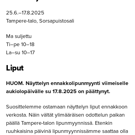
25.6.–17.8.2025
Tampere-talo, Sorsapuistosali
Ma suljettu
Ti–pe 10–18
La–su 10–17
Liput
HUOM. Näyttelyn ennakkolipunmyynti viimeiselle
aukiolopäivälle su 17.8.2025 on päättynyt.
Suosittelemme ostamaan näyttelyn liput ennakkoon
verkosta. Näin vältät ylimääräisen odottelun paikan
päällä Tampere-talon lipunmyynnissä. Etenkin
ruuhkaisina päivinä lipunmyynnissämme saattaa olla