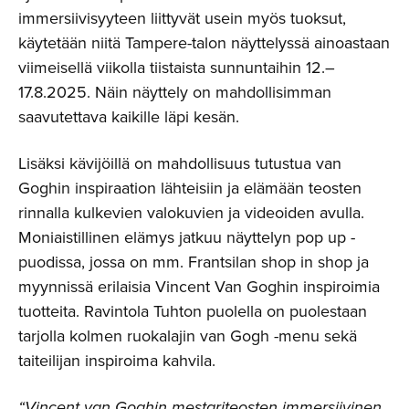
immersiivisyyteen liittyvät usein myös tuoksut,
käytetään niitä Tampere-talon näyttelyssä ainoastaan
viimeisellä viikolla tiistaista sunnuntaihin 12.–
17.8.2025. Näin näyttely on mahdollisimman
saavutettava kaikille läpi kesän.
Lisäksi kävijöillä on mahdollisuus tutustua van
Goghin inspiraation lähteisiin ja elämään teosten
rinnalla kulkevien valokuvien ja videoiden avulla.
Moniaistillinen elämys jatkuu näyttelyn pop up -
puodissa, jossa on mm. Frantsilan shop in shop ja
myynnissä erilaisia Vincent Van Goghin inspiroimia
tuotteita. Ravintola Tuhton puolella on puolestaan
tarjolla kolmen ruokalajin van Gogh -menu sekä
taiteilijan inspiroima kahvila.
“Vincent van Goghin mestariteosten immersiivinen