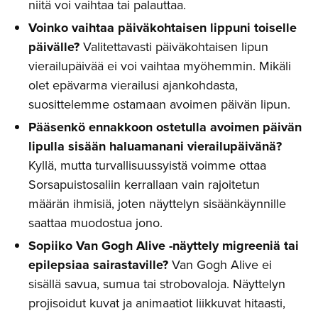
niitä voi vaihtaa tai palauttaa.
Voinko vaihtaa päiväkohtaisen lippuni toiselle
päivälle?
Valitettavasti päiväkohtaisen lipun
vierailupäivää ei voi vaihtaa myöhemmin. Mikäli
olet epävarma vierailusi ajankohdasta,
suosittelemme ostamaan avoimen päivän lipun.
Pääsenkö ennakkoon ostetulla avoimen päivän
lipulla sisään haluamanani vierailupäivänä?
Kyllä, mutta turvallisuussyistä voimme ottaa
Sorsapuistosaliin kerrallaan vain rajoitetun
määrän ihmisiä, joten näyttelyn sisäänkäynnille
saattaa muodostua jono.
Sopiiko Van Gogh Alive -näyttely migreeniä tai
epilepsiaa sairastaville?
Van Gogh Alive ei
sisällä savua, sumua tai strobovaloja. Näyttelyn
projisoidut kuvat ja animaatiot liikkuvat hitaasti,