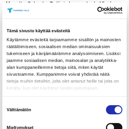
Monet’n, Salvador Dalín
ja
Leonardo da Vincin
taide-elämyksiin pohjautuvat kiertävät näyttelyt,
jotka ovat keränneet yhteensä yli 25 miljoonaa
kävijää kuudessa maanosassa ja yli 200
Tämä sivusto käyttää evästeitä
kaupungissa.
Käytämme evästeitä tarjoamamme sisällön ja mainosten
räätälöimiseen, sosiaalisen median ominaisuuksien
”Olemme iloisia, että ensiluokkainen taide-
tukemiseen ja kävijämäärämme analysoimiseen. Lisäksi
elämyksemme saapuu Suomeen. Globalisaation ja
jaamme sosiaalisen median, mainosalan ja analytiikka-
teknologiamme ansiosta voimme tehdä
alan kumppaneillemme tietoja siitä, miten käytät
kulttuurielämyksistä entistä saavutettavampia
sivustoamme. Kumppanimme voivat yhdistää näitä
suurelle yleisölle. Mikään ei toki voita alkuperäisen
tietoja muihin tietoihin, joita olet antanut heille tai joita on
taideteoksen näkemistä omin silmin. Opetus
kerätty, kun olet käyttänyt heidän palvelujaan.
tarvitsee kuitenkin tuekseen osallistumista, ja
osallistuminen vaatii vuorostaan viihdyttävyyttä.
Suostumuksen
Välttämätön
Toivon mukaan vierailijamme oppivat samalla myös
valinta
lisää taiteilijasta ja pyrkivät myöhemmin etsimään
käsiinsä alkuperäiset teokset”
, Bruce Peterson
Mieltymykset