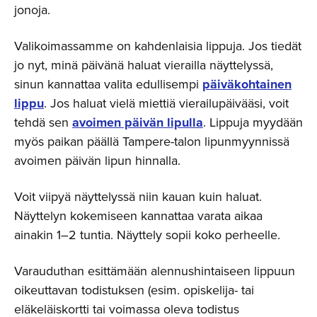
jonoja.
Valikoimassamme on kahdenlaisia lippuja. Jos tiedät
jo nyt, minä päivänä haluat vierailla näyttelyssä,
sinun kannattaa valita edullisempi
päiväkohtainen
lippu
. Jos haluat vielä miettiä vierailupäivääsi, voit
tehdä sen
avoimen päivän lipulla
. Lippuja myydään
myös paikan päällä Tampere-talon lipunmyynnissä
avoimen päivän lipun hinnalla.
Voit viipyä näyttelyssä niin kauan kuin haluat.
Näyttelyn kokemiseen kannattaa varata aikaa
ainakin 1–2 tuntia. Näyttely sopii koko perheelle.
Varauduthan esittämään alennushintaiseen lippuun
oikeuttavan todistuksen (esim. opiskelija- tai
eläkeläiskortti tai voimassa oleva todistus