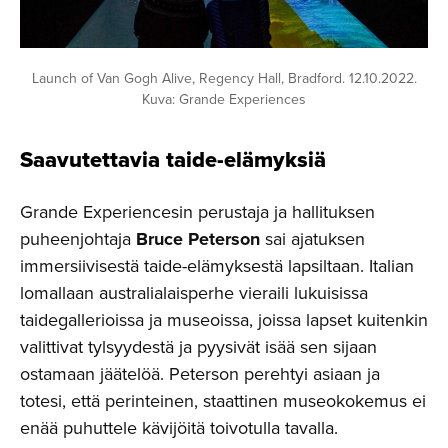
Launch of Van Gogh Alive, Regency Hall, Bradford. 12.10.2022.
Kuva: Grande Experiences
Saavutet­tavia taide-elä­myksiä
Grande Experiencesin perustaja ja hallituksen
puheenjohtaja
Bruce Peterson
sai ajatuksen
immersiivisestä taide-elämyksestä lapsiltaan. Italian
lomallaan australialaisperhe vieraili lukuisissa
taidegallerioissa ja museoissa, joissa lapset kuitenkin
valittivat tylsyydestä ja pyysivät isää sen sijaan
ostamaan jäätelöä. Peterson perehtyi asiaan ja
totesi, että perinteinen, staattinen museokokemus ei
enää puhuttele kävijöitä toivotulla tavalla.