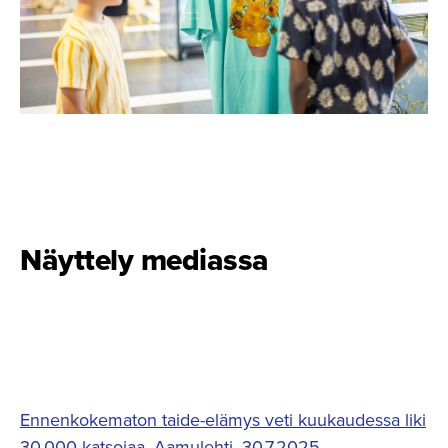
Näyttely mediassa
Ennenkokematon taide-elämys veti kuukaudessa liki
30 000 katsojaa, Aamulehti, 30.7.2025