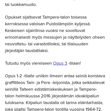
tai luokkamuoto.
Opukset sijaitsevat Tampere-talon toisessa
kerroksessa valoisan Puistolämpiön kyljessä.
Keskeisen sijaintinsa vuoksi ne soveltuvat
erinomaisesti myös messujen ja näyttelyiden oheen
neuvottelu- tai varastotiloiksi, tai tilaisuuden
järjestäjän taustatilaksi.
Tutustu myös viereiseen
Opus 3
-tilaan!
Opus 1-2 -tilalle uniikin ilmeen antaa seiniä koristava
graffititeos Tam- ja Pere -leijonista, jotka seikkailevat
seinillä Taiteen edistämiskeskuksen ja Tampere-
talon helmikuussa 2016 järjestämän ideakilpailun
tuloksena. Kilpailun taustalla oli tarina eläintarhasta,
joka sijaitsi Tampere-talon tontilla vuosina 1964-72.