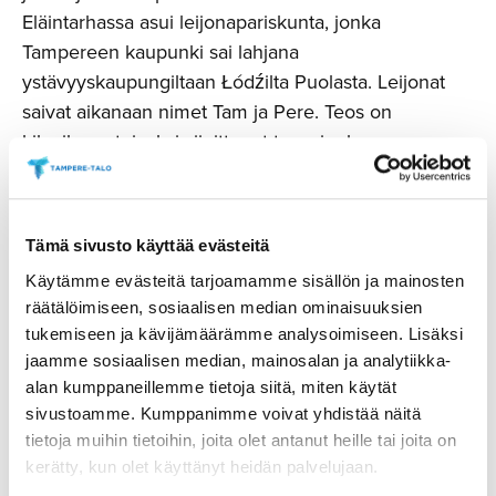
Eläintarhassa asui leijonapariskunta, jonka
Tampereen kaupunki sai lahjana
ystävyyskaupungiltaan Łódźilta Puolasta. Leijonat
saivat aikanaan nimet Tam ja Pere. Teos on
kilpailussa toiseksi sijoittunut teos, jonka on
toteuttanut työpari
Wille Klén
ja
Tomas Regan
. Teos
on tehty vapaalla kädellä, ja materiaalina on käytetty
spraymaalia, maalitusseja ja rakennusmaaleja.
Tämä sivusto käyttää evästeitä
Käytämme evästeitä tarjoamamme sisällön ja mainosten
räätälöimiseen, sosiaalisen median ominaisuuksien
tukemiseen ja kävijämäärämme analysoimiseen. Lisäksi
jaamme sosiaalisen median, mainosalan ja analytiikka-
alan kumppaneillemme tietoja siitä, miten käytät
Opus 1 perusvarustus
sivustoamme. Kumppanimme voivat yhdistää näitä
tietoja muihin tietoihin, joita olet antanut heille tai joita on
kerätty, kun olet käyttänyt heidän palvelujaan.
Opus 2 perusvarustus