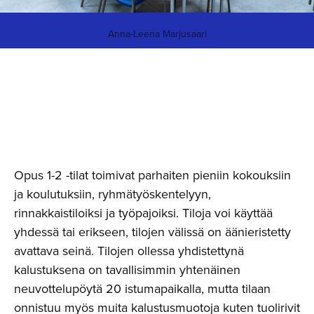
Anna-Leena Marjusaari
Opus 1-2 -tilat toimivat parhaiten pieniin kokouksiin
ja koulutuksiin, ryhmätyöskentelyyn,
rinnakkaistiloiksi ja työpajoiksi. Tiloja voi käyttää
yhdessä tai erikseen, tilojen välissä on äänieristetty
avattava seinä. Tilojen ollessa yhdistettynä
kalustuksena on tavallisimmin yhtenäinen
neuvottelupöytä 20 istumapaikalla, mutta tilaan
onnistuu myös muita kalustusmuotoja kuten tuolirivit