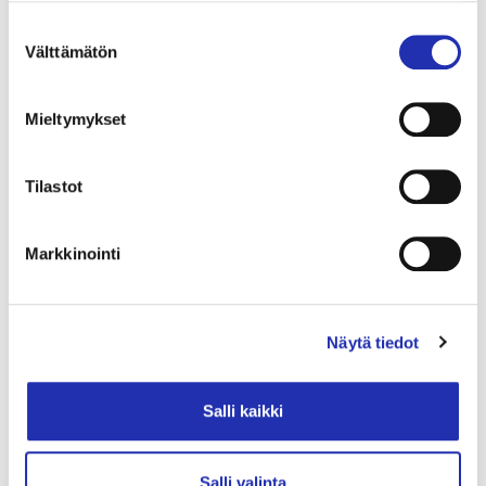
Suostumuksen
Välttämätön
Pohjakuva Opus 1 + 2
valinta
Mieltymykset
Tilastot
Markkinointi
Näytä tiedot
Salli kaikki
Salli valinta