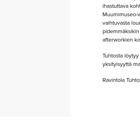
ihastuttava koh
Muumimuseo-vier
vaihtuvasta loun
pidemmäksikin 
afterworkien ko
Tuhtosta löytyy 
yksityisyyttä m
Ravintola Tuhto 