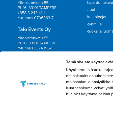
Tapahtumakale
Yliopistonkatu 55
PL 16, 33101 TAMPERE
Liput
+358 3 243 4111
Aukioloajat
Y-tunnus 0706363-7
Ryhmille
Talo Events Oy
Ruoka ja juom
Yliopistonkatu 55
PL 16, 33101 TAMPERE
Y-tunnus 3374395-1
Tilaa uutisk
Tämä sivusto käyttää eväs
Käytämme evästeitä tarjoa
ominaisuuksien tukemisee
mainosalan ja analytiikka-
Kumppanimme voivat yhdistää 
kun olet käyttänyt heidän 