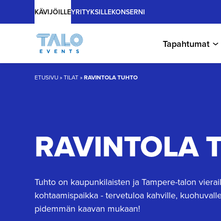
Main
Hyppää
KÄVIJÖILLE
YRITYKSILLE
KONSERNI
sisältöön
Tapahtumat
ETUSIVU
»
TILAT
»
RAVINTOLA TUHTO
RAVINTOLA 
Tuhto on kaupunkilaisten ja Tampere-talon vierail
kohtaamispaikka - tervetuloa kahville, kuohuvall
pidemmän kaavan mukaan!