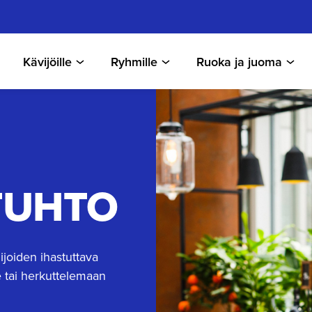
Kävijöille
Ryhmille
Ruoka ja juoma
TUHTO
ijoiden ihastuttava
e tai herkuttelemaan