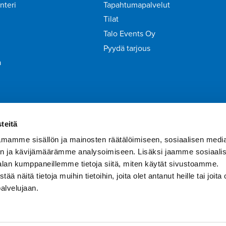
nteri
Tapahtumapalvelut
Tilat
Talo Events Oy
Pyydä tarjous
a
irje
Liity Tähtiasiakkaaksi
teitä
mamme sisällön ja mainosten räätälöimiseen, sosiaalisen medi
n ja kävijämäärämme analysoimiseen. Lisäksi jaamme sosiaali
alan kumppaneillemme tietoja siitä, miten käytät sivustoamme.
näitä tietoja muihin tietoihin, joita olet antanut heille tai joita 
palvelujaan.