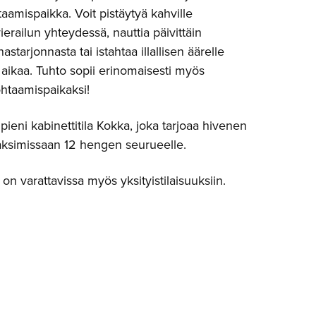
taamispaikka. Voit pistäytyä kahville
ailun yhteydessä, nauttia päivittäin
astarjonnasta tai istahtaa illallisen äärelle
aikaa. Tuhto sopii erinomaisesti myös
htaamispaikaksi!
pieni kabinettitila Kokka, joka tarjoaa hivenen
aksimissaan 12 hengen seurueelle.
on varattavissa myös yksityistilaisuuksiin.