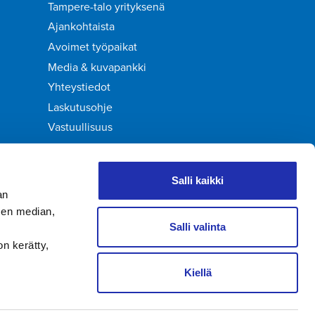
Tampere-talo yrityksenä
Ajankohtaista
Avoimet työpaikat
Media & kuvapankki
Yhteystiedot
Laskutusohje
Vastuullisuus
Palaute
Salli kaikki
an
sen median,
Salli valinta
on kerätty,
Kiellä