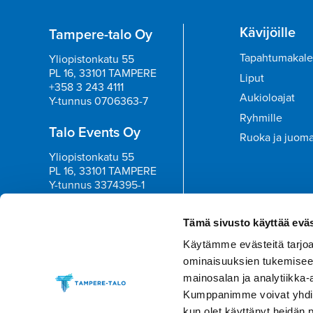
Kävijöille
Tampere-talo Oy
Tapahtumakale
Yliopistonkatu 55
PL 16, 33101 TAMPERE
Liput
+358 3 243 4111
Aukioloajat
Y-tunnus 0706363-7
Ryhmille
Talo Events Oy
Ruoka ja juom
Yliopistonkatu 55
PL 16, 33101 TAMPERE
Y-tunnus 3374395-1
Tilaa uutisk
Tämä sivusto käyttää eväs
Käytämme evästeitä tarjoa
ominaisuuksien tukemisee
mainosalan ja analytiikka-
Kumppanimme voivat yhdistää 
kun olet käyttänyt heidän 