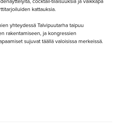
idenäyttelyitä, cocktail-tilaisuuksia ja vaikkapa
titarjoiluiden kattauksia.
en yhteydessä Talvipuutarha taipuu
jen rakentamiseen, ja kongressien
apaamiset sujuvat täällä valoisissa merkeissä.