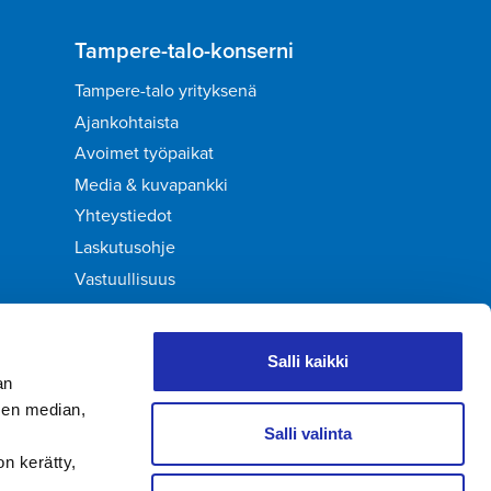
Tampere-talo-konserni
Tampere-talo yrityksenä
Ajankohtaista
Avoimet työpaikat
Media & kuvapankki
Yhteystiedot
Laskutusohje
Vastuullisuus
Palaute
Salli kaikki
an
sen median,
Salli valinta
on kerätty,