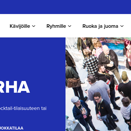
Kävijöille
Ryhmille
Ruoka ja juoma
RHA
cktail-tilaisuuteen tai
UOKKATILAA