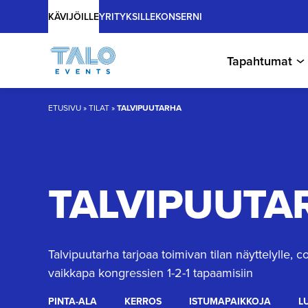
Main
Hyppää
KÄVIJÖILLE
YRITYKSILLE
KONSERNI
sisältöön
Tapahtumat
ETUSIVU
»
TILAT
»
TALVIPUUTARHA
TALVIPUUTA
Talvipuutarha tarjoaa toimivan tilan näyttelylle, co
vaikkapa kongressien 1-2-1 tapaamisiin
PINTA-ALA
KERROS
ISTUMAPAIKKOJA
L