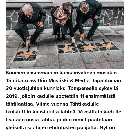
Suomen ensimmäinen kansainvälinen musiikin
Tähtikatu avattiin Musiikki & Media -tapahtuman
30-vuotisjuhlan kunniaksi Tampereella syksyllä
2019, jolloin kadulle upotettiin 11 ensimmäistä
tähtilaattaa. Viime vuonna Tähtikadulle
ikuistettiin kuusi uutta tähteä. Vuosittain kadulle
lisätään uusia tähtiä, joiden nimet päätetään
yleisöltä saatujen ehdotusten pohjalta. Nyt on