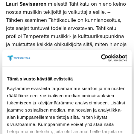
Lauri Savisaaren
mielestä Tähtikatu on hieno keino
nostaa musiikin tekijöitä ja vaikuttajia esille. –
Tähden saaminen Tähtikadulle on kunnianosoitus,
jota saajat tuntuvat todella arvostavan. Tähtikatu
profiloi Tamperetta musiikki- ja kulttuurikaupunkina
ja muistuttaa kaikkia ohikulkijoita siitä, miten hienoja
artisteja ja taustavaikuttajia alalla on. Parhaimmillaan
tähden näkeminen tuo kulkijalle korvamadon, joka
jää muistuttamaan musiikkimaailmamme
kirkkaimmista tähdistä, Savisaari sanoo. Viime
Tämä sivusto käyttää evästeitä
vuonna yleisöltä saatiin tuhansia ehdotuksia
Käytämme evästeitä tarjoamamme sisällön ja mainosten
tähtilaattoihin ikuistettavista nimistä.
räätälöimiseen, sosiaalisen median ominaisuuksien
Yleisöehdotusten pohjalta valittujen nimien lisäksi
tukemiseen ja kävijämäärämme analysoimiseen. Lisäksi
tähtilaattaan saa nimensä se musiikkialan
jaamme sosiaalisen median, mainosalan ja analytiikka-
ammattilainen, jolle tänä vuonna myönnetään
alan kumppaneillemme tietoja siitä, miten käytät
Tampere Music Award -tunnustus Musiikki & Media -
sivustoamme. Kumppanimme voivat yhdistää näitä
tietoja muihin tietoihin, joita olet antanut heille tai joita on
tapahtumassa. Tampereen Tähtikatu sijaitsee