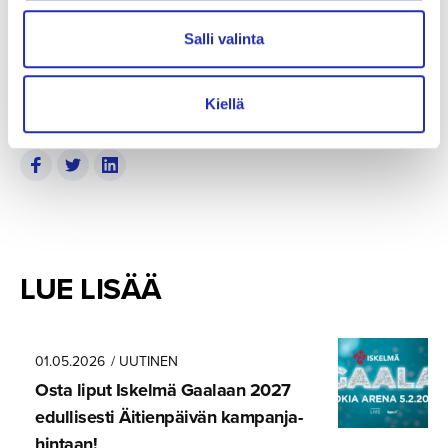
mennessä
TÄÄLLÄ
.
Which names would you like to
see in the stars on the Walk of Fame Finland. Make
Salli valinta
you suggestions
HERE
.
Kiellä
SHARE
LUE LISÄÄ
01.05.2026
/ UUTINEN
Osta liput Iskelmä Gaalaan 2027
edullisesti Äitienpäivän kampanja­
hintaan!