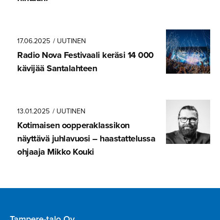
17.06.2025
/ UUTINEN
Radio Nova Festivaali keräsi 14 000
kävijää Santalahteen
13.01.2025
/ UUTINEN
Kotimaisen oopperak­las­sikon
näyttävä juhlavuosi – haastatte­lussa
ohjaaja Mikko Kouki
Tampere-talo Oy