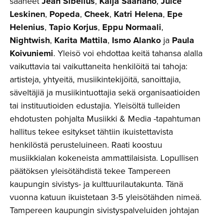
saaneet
Jean Sibelius
,
Kaija Saariaho
,
Juice
Leskinen
,
Popeda
,
Cheek
,
Katri Helena
,
Epe
Helenius
,
Tapio Korjus
,
Eppu Normaali
,
Nightwish
,
Karita Mattila
,
Ismo Alanko
ja
Paula
Koivuniemi
. Yleisö voi ehdottaa keitä tahansa alalla
vaikuttavia tai vaikuttaneita henkilöitä tai tahoja:
artisteja, yhtyeitä, musiikintekijöitä, sanoittajia,
säveltäjiä ja musiikintuottajia sekä organisaatioiden
tai instituutioiden edustajia. Yleisöltä tulleiden
ehdotusten pohjalta Musiikki & Media -tapahtuman
hallitus tekee esitykset tähtiin ikuistettavista
henkilöstä perusteluineen. Raati koostuu
musiikkialan kokeneista ammattilaisista. Lopullisen
päätöksen yleisötähdistä tekee Tampereen
kaupungin sivistys- ja kulttuurilautakunta. Tänä
vuonna katuun ikuistetaan 3-5 yleisötähden nimeä.
Tampereen kaupungin sivistyspalveluiden johtajan