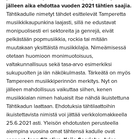
jälleen aika ehdottaa vuoden 2021 tähtien saajia.
Tähtikadulle nimetyt tähdet esittelevät Tamperetta
musiikkikaupunkina laajasti, sillä ne edustavat
monipuolisesti eri sektoreita ja genrejä, eivät
pelkästään popmusiikkia, rockia tai mitään
muutakaan yksittäistä musiikkilajia. Nimeämisessä
otetaan huomioon monimuotoisuus,
valtakunnallisuus sekä tasa-arvo esimerkiksi
sukupuolten ja iän näkökulmasta. Tärkeätä on myös
Tampereen musiikkiperinnön merkitys. Nyt on
jälleen mahdollisuus vaikuttaa siihen, kenen
musiikkialan nimen haluaisit itse nähdä ikuistettuna
Tähtikadun laattaan. Ehdotuksia tähtilaattoihin
ikuistettavista nimistä voi jättää verkkolomakkeella
25.6.2021 asti. Yleisön ehdotusten perusteella
aiempina vuosina omat tähtensä kadulle ovat