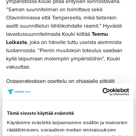
ympäristössä Kouki pitää erityisen kiinnostavana.
”Saman suunnitelman on toimittava sekä
Olavinlinnassa että Tampereella, mikä tietenkin
asetti suunnittelun lähtökohdalle raamit.” Hyvästä
lavastussuunnitelmasta Kouki kiittää
Teemu
Loikasta
, joka on hänelle tuttu useista aiemmista
tuotannoista. ”Pienin muutoksin toteutus saadaan
kyllä taipumaan molempiin ympäristöihin”, Kouki
vakuuttaa.
Oopperateoksen opettelu on ohjaajalle pitkälti
samanlainen prosessi kuin hänelle tutummassa
teatterimaailmassa – liikkeelle lähdetään tekstin
sisällöstä. ”Paavo Ruotsalaisen kilvoittelustahan
tarinassa on kyse. Siis yksinkertaistettuna siitä, miten
Tämä sivusto käyttää evästeitä
hän pääsisi lähemmäs Jumalaa”, Kouki tiivistää
Käytämme evästeitä tarjoamamme sisällön ja mainosten
pohdintojaan teoksen teemoista. Körttiläisyydestä
räätälöimiseen, sosiaalisen median ominaisuuksien