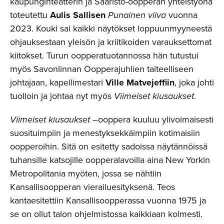
kaupunginteatterin ja Saaristo-oopperan yhteistyönä
toteutettu
Aulis Sallisen
Punainen viiva
vuonna
2023. Kouki sai kaikki näytökset loppuunmyyneestä
ohjauksestaan yleisön ja kriitikoiden varauksettomat
kiitokset. Turun oopperatuotannossa hän tutustui
myös Savonlinnan Oopperajuhlien taiteelliseen
johtajaan, kapellimestari
Ville Matvejeffiin
, joka johti
tuolloin ja johtaa nyt myös
Viimeiset kiusaukset
.
Viimeiset kiusaukset –
ooppera kuuluu ylivoimaisesti
suosituimpiin ja menestyksekkäimpiin kotimaisiin
oopperoihin. Sitä on esitetty sadoissa näytännöissä
tuhansille katsojille oopperalavoilla aina New Yorkin
Metropolitania myöten, jossa se nähtiin
Kansallisoopperan vierailuesityksenä. Teos
kantaesitettiin Kansallisoopperassa vuonna 1975 ja
se on ollut talon ohjelmistossa kaikkiaan kolmesti.