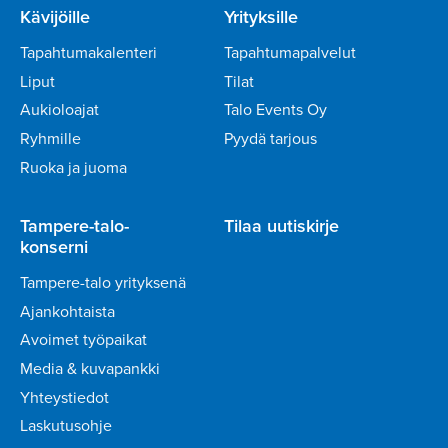
Kävijöille
Yrityksille
Tapahtumakalenteri
Tapahtumapalvelut
Liput
Tilat
Aukioloajat
Talo Events Oy
Ryhmille
Pyydä tarjous
Ruoka ja juoma
Tampere-talo-
Tilaa uutiskirje
konserni
Tampere-talo yrityksenä
Ajankohtaista
Avoimet työpaikat
Media & kuvapankki
Yhteystiedot
Laskutusohje