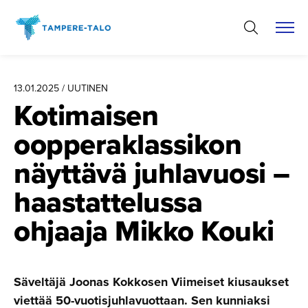
Hyppää
sisältöön
13.01.2025 / UUTINEN
Kotimaisen
oopperak­las­sikon
näyttävä juhlavuosi –
haastatte­lussa
ohjaaja Mikko Kouki
Säveltäjä Joonas Kokkosen Viimeiset kiusaukset
viettää 50-vuotisjuhlavuottaan. Sen kunniaksi