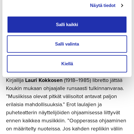
mitä tuleman pitää.
Näytä tiedot
Puvustaja
Tiina Valkama
on niin ikään Mikko
Salli kaikki
Koukille teatterin puolelta tuttu, ja myös hänen
taitava näkemyksensä saa ohjaajalta kiitosta.
”Pukujenkin kautta kerrotaan tarinaa, ja niissä
Salli valinta
saattaa olla mukana symboliikkaa ja ehkä
yllätyksellisyyttä, jota tämän teoksen aiemmissa
Kiellä
toteutuksissa ei ole nähty.”
Kirjailija
Lauri Kokkosen
(1918–1985) libretto jättää
Koukin mukaan ohjaajalle runsaasti tulkinnanvaraa.
”Musiikissa olevat pitkät välisoitot antavat paljon
erilaisia mahdollisuuksia.” Erot laulajien ja
puheteatterin näyttelijöiden ohjaamisessa liittyvät
ennen kaikkea musiikkiin. ”Oopperassa ohjaaminen
on määritelty nuoteissa. Jos kahden repliikin väliin