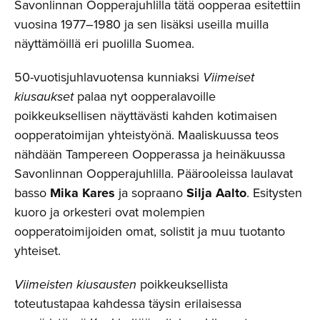
Savonlinnan Oopperajuhlilla tätä oopperaa esitettiin
vuosina 1977–1980 ja sen lisäksi useilla muilla
näyttämöillä eri puolilla Suomea.
50-vuotisjuhlavuotensa kunniaksi
Viimeiset
kiusaukset
palaa nyt oopperalavoille
poikkeuksellisen näyttävästi kahden kotimaisen
oopperatoimijan yhteistyönä. Maaliskuussa teos
nähdään Tampereen Oopperassa ja heinäkuussa
Savonlinnan Oopperajuhlilla. Päärooleissa laulavat
basso
Mika Kares
ja sopraano
Silja Aalto
. Esitysten
kuoro ja orkesteri ovat molempien
oopperatoimijoiden omat, solistit ja muu tuotanto
yhteiset.
Viimeisten kiusausten
poikkeuksellista
toteutustapaa kahdessa täysin erilaisessa