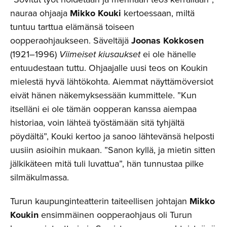
nauraa ohjaaja
Mikko Kouki
kertoessaan, miltä
tuntuu tarttua elämänsä toiseen
oopperaohjaukseen. Säveltäjä
Joonas Kokkosen
(1921–1996)
Viimeiset kiusaukset
ei ole hänelle
entuudestaan tuttu. Ohjaajalle uusi teos on Koukin
mielestä hyvä lähtökohta. Aiemmat näyttämöversiot
eivät hänen näkemyksessään kummittele. ”Kun
itselläni ei ole tämän oopperan kanssa aiempaa
historiaa, voin lähteä työstämään sitä tyhjältä
pöydältä”, Kouki kertoo ja sanoo lähtevänsä helposti
uusiin asioihin mukaan. ”Sanon kyllä, ja mietin sitten
jälkikäteen mitä tuli luvattua”, hän tunnustaa pilke
silmäkulmassa.
Turun kaupunginteatterin taiteellisen johtajan
Mikko
Koukin
ensimmäinen oopperaohjaus oli Turun