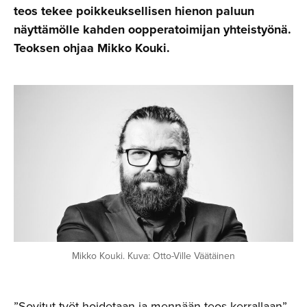
teos tekee poikkeuksellisen hienon paluun
näyttämölle kahden oopperatoimijan yhteistyönä.
Teoksen ohjaa Mikko Kouki.
Mikko Kouki. Kuva: Otto-Ville Väätäinen
”Sovitut työt hoidetaan ja mennään teos kerrallaan”,