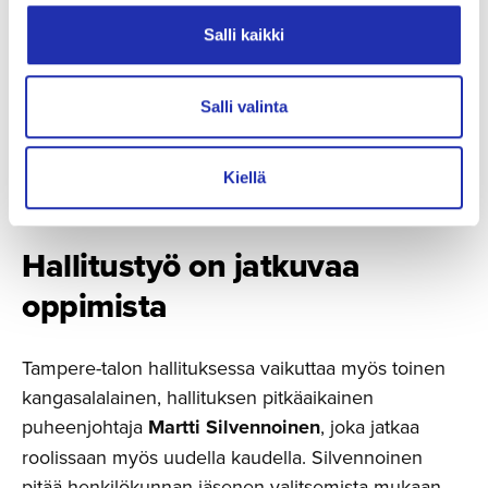
Salli kaikki
Tampere-talon hallituksen puheenjohtaja Martti
Salli valinta
Silvennoinen pitää henkilöstön jäsenen
hallituspaikkaa hyvänä uudistuksena. Kuva:
Kiellä
Tampere-talo
Hallitustyö on jatkuvaa
oppimista
Tampere-talon hallituksessa vaikuttaa myös toinen
kangasalalainen, hallituksen pitkäaikainen
puheenjohtaja
Martti Silvennoinen
, joka jatkaa
roolissaan myös uudella kaudella. Silvennoinen
pitää henkilökunnan jäsenen valitsemista mukaan