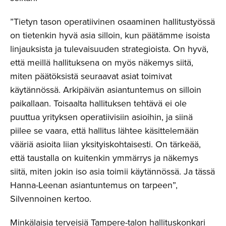
”Tietyn tason operatiivinen osaaminen hallitustyössä
on tietenkin hyvä asia silloin, kun päätämme isoista
linjauksista ja tulevaisuuden strategioista. On hyvä,
että meillä hallituksena on myös näkemys siitä,
miten päätöksistä seuraavat asiat toimivat
käytännössä. Arkipäivän asiantuntemus on silloin
paikallaan. Toisaalta hallituksen tehtävä ei ole
puuttua yrityksen operatiivisiin asioihin, ja siinä
piilee se vaara, että hallitus lähtee käsittelemään
vääriä asioita liian yksityiskohtaisesti. On tärkeää,
että taustalla on kuitenkin ymmärrys ja näkemys
siitä, miten jokin iso asia toimii käytännössä. Ja tässä
Hanna-Leenan asiantuntemus on tarpeen”,
Silvennoinen kertoo.
Minkälaisia terveisiä Tampere-talon hallituskonkari