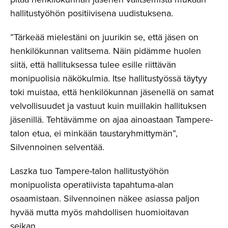
hallitustyöhön positiivisena uudistuksena.
”Tärkeää mielestäni on juurikin se, että jäsen on
henkilökunnan valitsema. Näin pidämme huolen
siitä, että hallituksessa tulee esille riittävän
monipuolisia näkökulmia. Itse hallitustyössä täytyy
toki muistaa, että henkilökunnan jäsenellä on samat
velvollisuudet ja vastuut kuin muillakin hallituksen
jäsenillä. Tehtävämme on ajaa ainoastaan Tampere-
talon etua, ei minkään taustaryhmittymän”,
Silvennoinen selventää.
Laszka tuo Tampere-talon hallitustyöhön
monipuolista operatiivista tapahtuma-alan
osaamistaan. Silvennoinen näkee asiassa paljon
hyvää mutta myös mahdollisen huomioitavan
seikan.