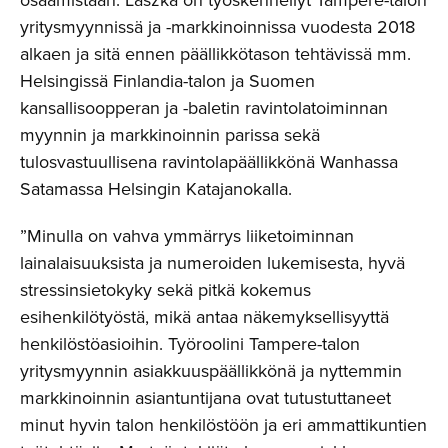
yritysmyynnissä ja -markkinoinnissa vuodesta 2018
alkaen ja sitä ennen päällikkötason tehtävissä mm.
Helsingissä Finlandia-talon ja Suomen
kansallisoopperan ja -baletin ravintolatoiminnan
myynnin ja markkinoinnin parissa sekä
tulosvastuullisena ravintolapäällikkönä Wanhassa
Satamassa Helsingin Katajanokalla.
”Minulla on vahva ymmärrys liiketoiminnan
lainalaisuuksista ja numeroiden lukemisesta, hyvä
stressinsietokyky sekä pitkä kokemus
esihenkilötyöstä, mikä antaa näkemyksellisyyttä
henkilöstöasioihin. Työroolini Tampere-talon
yritysmyynnin asiakkuuspäällikkönä ja nyttemmin
markkinoinnin asiantuntijana ovat tutustuttaneet
minut hyvin talon henkilöstöön ja eri ammattikuntien