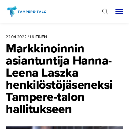
Hyppää
sisältöön
22.04.2022 / UUTINEN
Markkinoinnin
asiantuntija Hanna-
Leena Laszka
henkilös­tö­jä­se­neksi
Tampere-talon
hallitukseen