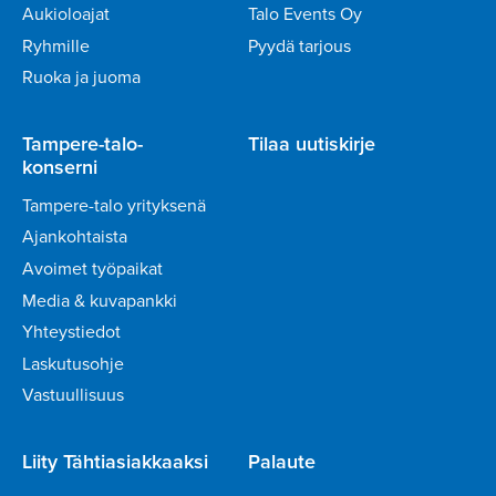
Aukioloajat
Talo Events Oy
Ryhmille
Pyydä tarjous
Ruoka ja juoma
Tampere-talo-
Tilaa uutiskirje
konserni
Tampere-talo yrityksenä
Ajankohtaista
Avoimet työpaikat
Media & kuvapankki
Yhteystiedot
Laskutusohje
Vastuullisuus
Liity Tähtiasiakkaaksi
Palaute