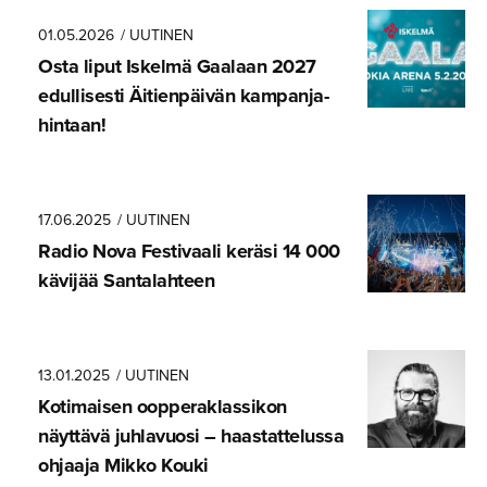
01.05.2026
/ UUTINEN
Osta liput Iskelmä Gaalaan 2027
edullisesti Äitienpäivän kampanja­
hintaan!
17.06.2025
/ UUTINEN
Radio Nova Festivaali keräsi 14 000
kävijää Santalahteen
13.01.2025
/ UUTINEN
Kotimaisen oopperak­las­sikon
näyttävä juhlavuosi – haastatte­lussa
ohjaaja Mikko Kouki