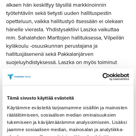
alkaen hän keskittyy täysillä markkinoinnin
työtehtäviin sekä tietysti uuden hallituspestin
opetteluun, vaikka hallitustyö itsessään ei olekaan
hänelle vierasta. Yhdistysaktiivi Laszka vaikuttaa
mm. Sahalahden Marttojen hallituksessa, Vilpeilän
kyläkoulu -osuuskunnan perustajana ja
hallitusjäsenenä sekä Pakkalanjärven
suojeluyhdistyksessä. Laszka on myös toiminut
Tampere-talon henkilökuntayhdistyksen
puheenjohtajana tammikuusta 2020 alkaen.
Kun Laszka ei ole töissä, hänet löytää mitä
Tämä sivusto käyttää evästeitä
todennäköisimmin perinnerakentamisen, verhoilun
Käytämme evästeitä tarjoamamme sisällön ja mainosten
ja rakkaan hirsitalon kunnostusprojektin parista
räätälöimiseen, sosiaalisen median ominaisuuksien
kotoaan Kangasalan Sahalahdelta tai
tukemiseen ja kävijämäärämme analysoimiseen. Lisäksi
suunnittelemassa seuraavaa
jaamme sosiaalisen median, mainosalan ja analytiikka-
maailmanympärimatkaa, sillä sellaisenkin tämä