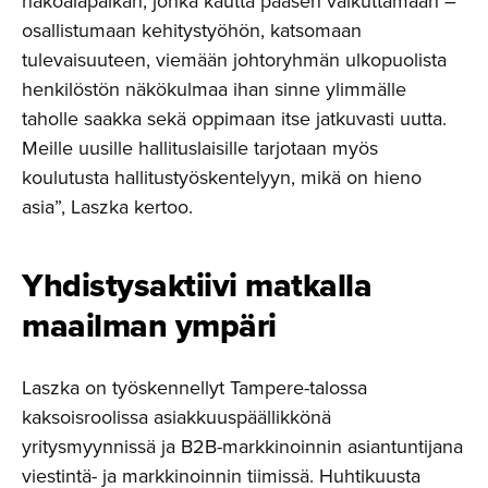
näköalapaikan, jonka kautta pääsen vaikuttamaan –
osallistumaan kehitystyöhön, katsomaan
tulevaisuuteen, viemään johtoryhmän ulkopuolista
henkilöstön näkökulmaa ihan sinne ylimmälle
taholle saakka sekä oppimaan itse jatkuvasti uutta.
Meille uusille hallituslaisille tarjotaan myös
koulutusta hallitustyöskentelyyn, mikä on hieno
asia”, Laszka kertoo.
Yhdistysak­tiivi matkalla
maailman ympäri
Laszka on työskennellyt Tampere-talossa
kaksoisroolissa asiakkuuspäällikkönä
yritysmyynnissä ja B2B-markkinoinnin asiantuntijana
viestintä- ja markkinoinnin tiimissä. Huhtikuusta