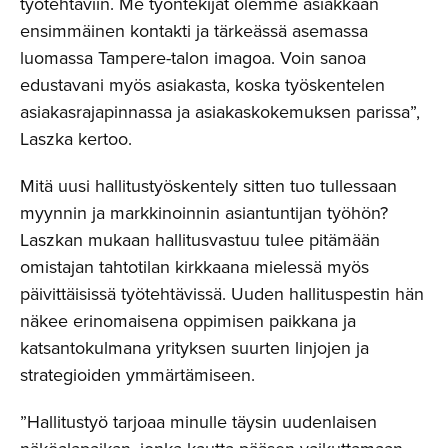
työtehtäviin. Me työntekijät olemme asiakkaan
ensimmäinen kontakti ja tärkeässä asemassa
luomassa Tampere-talon imagoa. Voin sanoa
edustavani myös asiakasta, koska työskentelen
asiakasrajapinnassa ja asiakaskokemuksen parissa”,
Laszka kertoo.
Mitä uusi hallitustyöskentely sitten tuo tullessaan
myynnin ja markkinoinnin asiantuntijan työhön?
Laszkan mukaan hallitusvastuu tulee pitämään
omistajan tahtotilan kirkkaana mielessä myös
päivittäisissä työtehtävissä. Uuden hallituspestin hän
näkee erinomaisena oppimisen paikkana ja
katsantokulmana yrityksen suurten linjojen ja
strategioiden ymmärtämiseen.
”Hallitustyö tarjoaa minulle täysin uudenlaisen