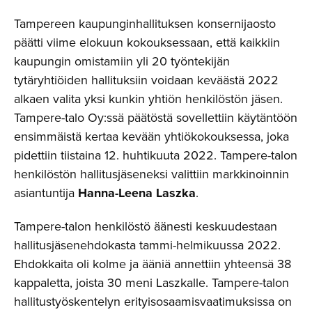
Tampereen kaupunginhallituksen konsernijaosto
päätti viime elokuun kokouksessaan, että kaikkiin
kaupungin omistamiin yli 20 työntekijän
tytäryhtiöiden hallituksiin voidaan keväästä 2022
alkaen valita yksi kunkin yhtiön henkilöstön jäsen.
Tampere-talo Oy:ssä päätöstä sovellettiin käytäntöön
ensimmäistä kertaa kevään yhtiökokouksessa, joka
pidettiin tiistaina 12. huhtikuuta 2022. Tampere-talon
henkilöstön hallitusjäseneksi valittiin markkinoinnin
asiantuntija
Hanna-Leena Laszka
.
Tampere-talon henkilöstö äänesti keskuudestaan
hallitusjäsenehdokasta tammi-helmikuussa 2022.
Ehdokkaita oli kolme ja ääniä annettiin yhteensä 38
kappaletta, joista 30 meni Laszkalle. Tampere-talon
hallitustyöskentelyn erityisosaamisvaatimuksissa on