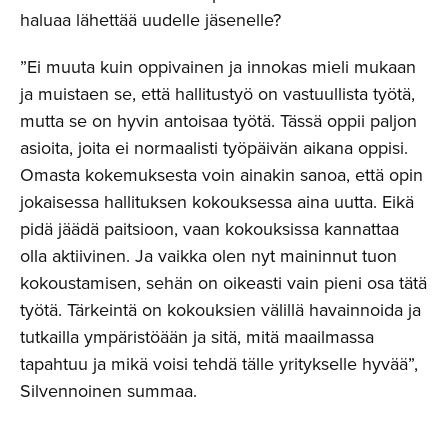
haluaa lähettää uudelle jäsenelle?
”Ei muuta kuin oppivainen ja innokas mieli mukaan
ja muistaen se, että hallitustyö on vastuullista työtä,
mutta se on hyvin antoisaa työtä. Tässä oppii paljon
asioita, joita ei normaalisti työpäivän aikana oppisi.
Omasta kokemuksesta voin ainakin sanoa, että opin
jokaisessa hallituksen kokouksessa aina uutta. Eikä
pidä jäädä paitsioon, vaan kokouksissa kannattaa
olla aktiivinen. Ja vaikka olen nyt maininnut tuon
kokoustamisen, sehän on oikeasti vain pieni osa tätä
työtä. Tärkeintä on kokouksien välillä havainnoida ja
tutkailla ympäristöään ja sitä, mitä maailmassa
tapahtuu ja mikä voisi tehdä tälle yritykselle hyvää”,
Silvennoinen summaa.