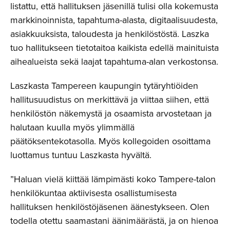
listattu, että hallituksen jäsenillä tulisi olla kokemusta
markkinoinnista, tapahtuma-alasta, digitaalisuudesta,
asiakkuuksista, taloudesta ja henkilöstöstä. Laszka
tuo hallitukseen tietotaitoa kaikista edellä mainituista
aihealueista sekä laajat tapahtuma-alan verkostonsa.
Laszkasta Tampereen kaupungin tytäryhtiöiden
hallitusuudistus on merkittävä ja viittaa siihen, että
henkilöstön näkemystä ja osaamista arvostetaan ja
halutaan kuulla myös ylimmällä
päätöksentekotasolla. Myös kollegoiden osoittama
luottamus tuntuu Laszkasta hyvältä.
”Haluan vielä kiittää lämpimästi koko Tampere-talon
henkilökuntaa aktiivisesta osallistumisesta
hallituksen henkilöstöjäsenen äänestykseen. Olen
todella otettu saamastani äänimäärästä, ja on hienoa