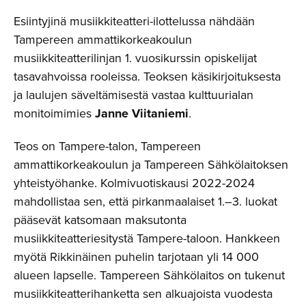
Esiintyjinä musiikkiteatteri-ilottelussa nähdään
Tampereen ammattikorkeakoulun
musiikkiteatterilinjan 1. vuosikurssin opiskelijat
tasavahvoissa rooleissa. Teoksen käsikirjoituksesta
ja laulujen säveltämisestä vastaa kulttuurialan
monitoimimies
Janne Viitaniemi
.
Teos on Tampere-talon, Tampereen
ammattikorkeakoulun ja Tampereen Sähkölaitoksen
yhteistyöhanke. Kolmivuotiskausi 2022-2024
mahdollistaa sen, että pirkanmaalaiset 1.–3. luokat
pääsevät katsomaan maksutonta
musiikkiteatteriesitystä Tampere-taloon. Hankkeen
myötä Rikkinäinen puhelin tarjotaan yli 14 000
alueen lapselle. Tampereen Sähkölaitos on tukenut
musiikkiteatterihanketta sen alkuajoista vuodesta