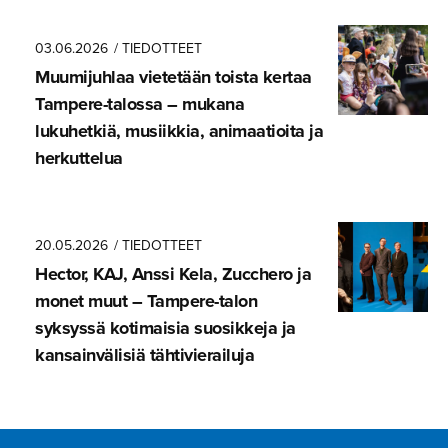
03.06.2026
/ TIEDOTTEET
Muumijuhlaa vietetään toista kertaa
Tampere-ta­lossa – mukana
lukuhetkiä, musiikkia, animaatioita ja
herkuttelua
20.05.2026
/ TIEDOTTEET
Hector, KAJ, Anssi Kela, Zucchero ja
monet muut – Tampere-talon
syksyssä kotimaisia suosikkeja ja
kansainvä­lisiä tähtivie­railuja