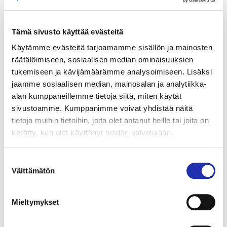
Stella Lappalainen.
Käsikirjoitus, laulut ja ohjaus
Janne Viitaniemi
Tämä sivusto käyttää evästeitä
Käytämme evästeitä tarjoamamme sisällön ja mainosten
ohjaajan assistentti
Jaakko Mölsä
räätälöimiseen, sosiaalisen median ominaisuuksien
tukemiseen ja kävijämäärämme analysoimiseen. Lisäksi
TAMK:in opettajista mukana
Mariikka Santaharju
jaamme sosiaalisen median, mainosalan ja analytiikka-
(tanssi),
Sanna Majanlahti
(näyttämötyö) sekä
Lauri
alan kumppaneillemme tietoja siitä, miten käytät
Pulakka
(laulu).
sivustoamme. Kumppanimme voivat yhdistää näitä
tietoja muihin tietoihin, joita olet antanut heille tai joita on
Tuotanto Tampere-talo, Tampereen Sähkölaitos ja
kerätty, kun olet käyttänyt heidän palvelujaan.
MUSTE (TAMKin musiikkiteatterilinja)
Suostumuksen
Esitysajat
Välttämätön
valinta
Ti 31.1. klo 9, 10.30 & 12
Mieltymykset
Ke 1.2. klo 9, 10.30 & 12
To 2.2. klo 9 esityksessä mukana viittomakielen