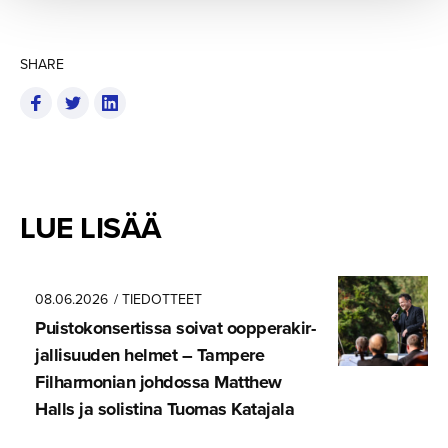
SHARE
LUE LISÄÄ
08.06.2026
/ TIEDOTTEET
Puistokon­ser­tissa soivat oopperakir­
jal­li­suuden helmet – Tampere
Filharmonian johdossa Matthew
Halls ja solistina Tuomas Katajala