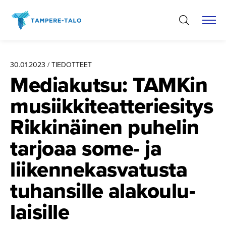
Hyppää
sisältöön
30.01.2023 / TIEDOTTEET
Mediakutsu: TAMKin
musiikki­teat­te­rie­sitys
Rikkinäinen puhelin
tarjoaa some- ja
liikenne­kas­va­tusta
tuhansille alakoulu­
laisille