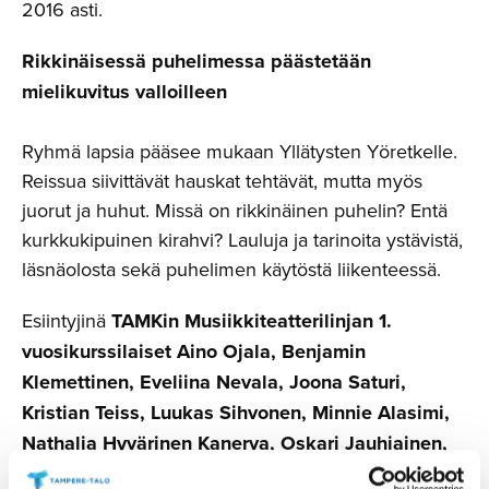
2016 asti.
Rikkinäisessä puhelimessa päästetään
mielikuvitus valloilleen
Ryhmä lapsia pääsee mukaan Yllätysten Yöretkelle.
Reissua siivittävät hauskat tehtävät, mutta myös
juorut ja huhut. Missä on rikkinäinen puhelin? Entä
kurkkukipuinen kirahvi? Lauluja ja tarinoita ystävistä,
läsnäolosta sekä puhelimen käytöstä liikenteessä.
Esiintyjinä
TAMKin Musiikkiteatterilinjan 1.
vuosikurssilaiset
Aino Ojala, Benjamin
Klemettinen, Eveliina Nevala, Joona Saturi,
Kristian Teiss, Luukas Sihvonen, Minnie Alasimi,
Nathalia Hyvärinen Kanerva, Oskari Jauhiainen,
Pekko Hirvonen, Sanna Riski, Sara Soikkeli ja