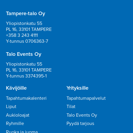
Tampere-talo Oy
Yliopistonkatu 55
PL 16, 33101 TAMPERE
+358 3 243 4111
Y-tunnus 0706363-7
Talo Events Oy
Yliopistonkatu 55
PL 16, 33101 TAMPERE
Y-tunnus 3374395-1
Kävijöille
Yrityksille
Tapahtumakalenteri
Tapahtumapalvelut
Liput
Tilat
Aukioloajat
Talo Events Oy
Ryhmille
Pyydä tarjous
Ruoka ja juoma