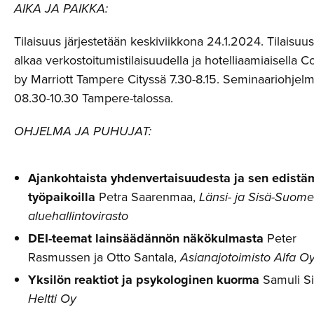
AIKA JA PAIKKA:
Tilaisuus järjestetään keskiviikkona 24.1.2024. Tilaisuus
alkaa verkostoitumistilaisuudella ja hotelliaamiaisella C
by Marriott Tampere Cityssä 7.30-8.15. Seminaariohjel
08.30-10.30 Tampere-talossa.
OHJELMA JA PUHUJAT:
Ajankohtaista yhdenvertaisuudesta ja sen edistä
työpaikoilla
Petra Saarenmaa,
Länsi- ja Sisä-Suom
aluehallintovirasto
DEI-teemat lainsäädännön näkökulmasta
Peter
Rasmussen ja Otto Santala,
Asianajotoimisto Alfa O
Yksilön reaktiot ja psykologinen kuorma
Samuli Si
Heltti Oy