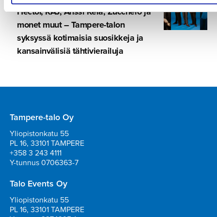
Hector, KAJ, Anssi Kela, Zucchero ja
monet muut – Tampere-talon
syksyssä kotimaisia suosikkeja ja
kansainvä­lisiä tähtivie­railuja
Tampere-talo Oy
Yliopistonkatu 55
PL 16, 33101 TAMPERE
+358 3 243 4111
Y-tunnus 0706363-7
Talo Events Oy
Yliopistonkatu 55
PL 16, 33101 TAMPERE