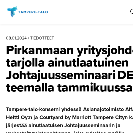
Hyppää
sisältöön
08.01.2024 / TIEDOTTEET
Pirkanmaan yritysjoh­d
tarjolla ainutlaa­tuinen
Johtajuus­se­mi­naari DE
teemalla tammikuussa
Tampere-talo-konserni yhdessä Asianajotoimisto Alf
Heltti Oy:n ja Courtyard by Marriott Tampere Cityn 
järjestää ainutlaatuisen Johtajuusseminaarin ja