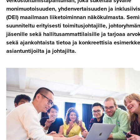
verkostoitumistapahtuman, joka sukeltaa syvälle
monimuotoisuuden, yhdenvertaisuuden ja inklusiivi
(DEI) maailmaan liiketoiminnan näkökulmasta. Semi
suunniteltu erityisesti toimitusjohtajille, johtoryhmä
jäsenille sekä hallitusammattilaisille ja tarjoaa arvo
sekä ajankohtaista tietoa ja konkreettisia esimerkke
asiantuntijoilta ja johtajilta.