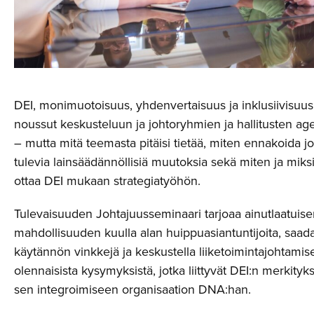
DEI, monimuotoisuus, yhdenvertaisuus ja inklusiivisuus
noussut keskusteluun ja johtoryhmien ja hallitusten ag
– mutta mitä teemasta pitäisi tietää, miten ennakoida jo
tulevia lainsäädännöllisiä muutoksia sekä miten ja miks
ottaa DEI mukaan strategiatyöhön.
Tulevaisuuden Johtajuusseminaari tarjoaa ainutlaatuis
mahdollisuuden kuulla alan huippuasiantuntijoita, saad
käytännön vinkkejä ja keskustella liiketoimintajohtamis
olennaisista kysymyksistä, jotka liittyvät DEI:n merkityk
sen integroimiseen organisaation DNA:han.