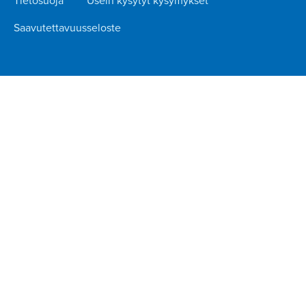
Tietosuoja
Usein kysytyt kysymykset
Saavutettavuusseloste