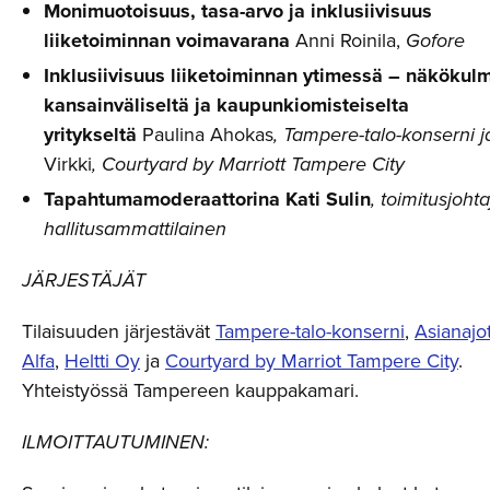
Monimuotoisuus, tasa-arvo ja inklusiivisuus
liiketoiminnan voimavarana
Anni Roinila,
Gofore
Inklusiivisuus liiketoiminnan ytimessä – näkökul
kansainväliseltä ja kaupunkiomisteiselta
yritykseltä
Paulina Ahokas
, Tampere-talo-konserni 
Virkki
, Courtyard by Marriott Tampere City
Tapahtumamoderaattorina Kati Sulin
, toimitusjohta
hallitusammattilainen
JÄRJESTÄJÄT
Tilaisuuden järjestävät
Tampere-talo-konserni
,
Asianajo
Alfa
,
Heltti Oy
ja
Courtyard by Marriot Tampere City
.
Yhteistyössä Tampereen kauppakamari.
ILMOITTAUTUMINEN: