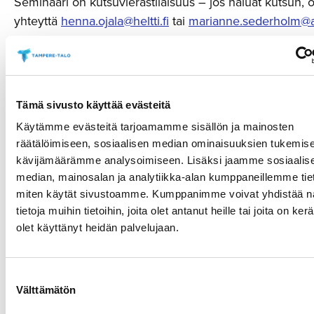
Seminaari on kutsuvierastilaisuus – jos haluat kutsun, 
yhteyttä
henna.ojala@heltti.fi
tai
marianne.sederholm@al
Paikkoja rajoitetusti.
Oletko median edustaja ja haluat mukaan tapahtumaan
Otathan yhteyttä
henna.ojala@heltti.fi
, lähetämme sinul
Tämä sivusto käyttää evästeitä
ilmoittautumislinkin.
Käytämme evästeitä tarjoamamme sisällön ja mainosten
räätälöimiseen, sosiaalisen median ominaisuuksien tukemise
kävijämäärämme analysoimiseen. Lisäksi jaamme sosiaalis
median, mainosalan ja analytiikka-alan kumppaneillemme tieto
SHARE
miten käytät sivustoamme. Kumppanimme voivat yhdistää nä
tietoja muihin tietoihin, joita olet antanut heille tai joita on ker
olet käyttänyt heidän palvelujaan.
Suostumuksen
LUE LISÄÄ
Välttämätön
valinta