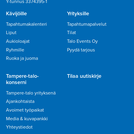
Y-tunnus 3374395-1
Kävijöille
Yrityksille
Tapahtumakalenteri
Tapahtumapalvelut
Liput
Tilat
Aukioloajat
Talo Events Oy
Ryhmille
Pyydä tarjous
Ruoka ja juoma
Tampere-talo-
Tilaa uutiskirje
konserni
Tampere-talo yrityksenä
Ajankohtaista
Avoimet työpaikat
Media & kuvapankki
Yhteystiedot