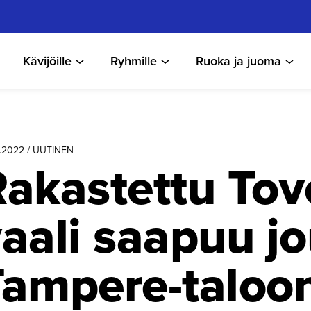
Kävijöille
Ryhmille
Ruoka ja juoma
5.2022 / UUTINEN
akastettu Tove-
aali saapuu j
Tampere-taloo