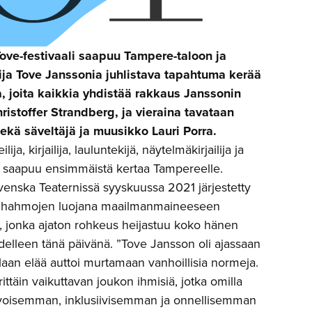
ve-festivaali saapuu Tampere-taloon ja
lija Tove Janssonia juhlistava tapahtuma kerää
a, joita kaikkia yhdistää rakkaus Janssonin
istoffer Strandberg, ja vieraina tavataan
kä säveltäjä ja muusikko Lauri Porra.
lija, kirjailija, lauluntekijä, näytelmäkirjailija ja
li saapuu ensimmäistä kertaa Tampereelle.
nska Teaternissä syyskuussa 2021 järjestetty
uumihahmojen luojana maailmanmaineeseen
, jonka ajaton rohkeus heijastuu koko hänen
ta edelleen tänä päivänä. ”Tove Jansson oli ajassaan
allaan elää auttoi murtamaan vanhoillisia normeja.
täin vaikuttavan joukon ihmisiä, jotka omilla
-arvoisemman, inklusiivisemman ja onnellisemman