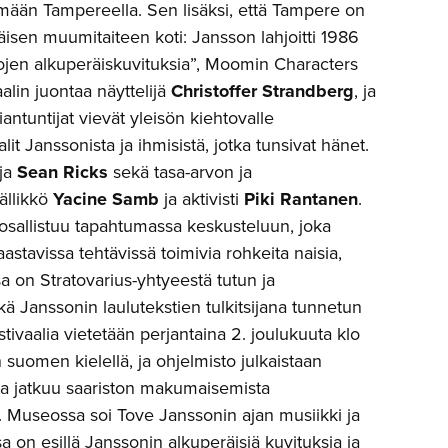
mään Tampereella. Sen lisäksi, että Tampere on
sen muumitaiteen koti: Jansson lahjoitti 1986
jen alkuperäiskuvituksia”, Moomin Characters
lin juontaa näyttelijä
Christoffer Strandberg
, ja
ntuntijat vievät yleisön kiehtovalle
lit Janssonista ja ihmisistä, jotka tunsivat hänet.
aja
Sean Ricks
sekä tasa-arvon ja
ällikkö
Yacine Samb
ja aktivisti
Piki Rantanen
.
osallistuu tapahtumassa keskusteluun, joka
stavissa tehtävissä toimivia rohkeita naisia,
sa on Stratovarius-yhtyeestä tutun ja
ä Janssonin laulutekstien tulkitsijana tunnetun
tivaalia vietetään perjantaina 2. joulukuuta klo
suomen kielellä, ja ohjelmisto julkaistaan
a jatkuu saariston makumaisemista
sa. Museossa soi Tove Janssonin ajan musiikki ja
on esillä Janssonin alkuperäisiä kuvituksia ja