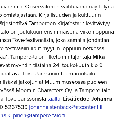
kuvaelmia. Observatorion vaihtuvana näyttelynä
 omistajastaan. Kirjallisuuden ja kulttuurin
ärjestettävä Tampereen Kirjafestarit levittäytyy
e-talo on joulukuun ensimmäisenä viikonloppuna
a Tove-festivaalista, joka samalla johdattaa
e-festivaalin liput myytiin loppuun hetkessä,
a”, Tampere-talon liiketoimintajohtaja
Mika
evat myyntiin tiistaina 24. toukokuuta klo 9
an päättävä Tove Janssonin teemaruokailu
n lisäksi jatkojuhlat Muumimuseossa puoleen
eistyössä Moomin Characters Oy ja Tampere-talo
lia Tove Janssonista
täältä
.
Lisätiedot:
Johanna
8 40 5267536
johanna.stenback@atcontent.fi
na.kilpinen@tampere-talo.fi