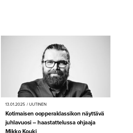
13.01.2025
/ UUTINEN
Kotimaisen oopperak­las­sikon näyttävä
juhlavuosi – haastatte­lussa ohjaaja
Mikko Kouki