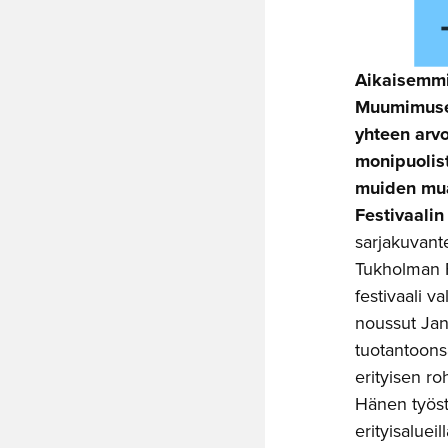
Aikaisemmi
Muumimuseoo
yhteen arvo
monipuolist
muiden muas
Festivaalin
sarjakuvant
Tukholman F
festivaali 
noussut Jan
tuotantoonsa
erityisen ro
Hänen työstä
erityisalue