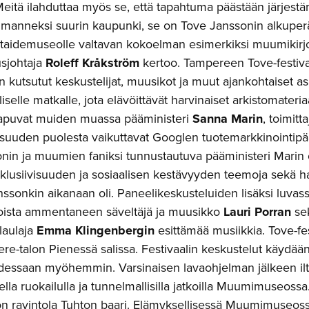
eitä ilahduttaa myös se, että tapahtuma päästään järjestä
anneksi suurin kaupunki, se on Tove Janssonin alkuperäi
aidemuseolle valtavan kokoelman esimerkiksi muumikirjo
usjohtaja
Roleff Kråkström
kertoo. Tampereen Tove-festivaa
kutsutut keskustelijat, muusikot ja muut ajankohtaiset asia
iselle matkalle, jota elävöittävät harvinaiset arkistomateriaa
aapuvat muiden muassa pääministeri
Sanna Marin
, toimitt
suuden puolesta vaikuttavat Googlen tuotemarkkinointipä
nin ja muumien faniksi tunnustautuva pääministeri Marin 
nklusiivisuuden ja sosiaalisen kestävyyden teemoja sekä haa
nssonkin aikanaan oli. Paneelikeskusteluiden lisäksi luvas
oista ammentaneen säveltäjä ja muusikko
Lauri Porran
sek
 laulaja
Emma Klingenbergin
esittämää musiikkia. Tove-fes
e-talon Pienessä salissa. Festivaalin keskustelut käydään 
essaan myöhemmin. Varsinaisen lavaohjelman jälkeen ilt
ella ruokailulla ja tunnelmallisilla jatkoilla Muumimuseos
on ravintola Tuhton baari. Elämyksellisessä Muumimuseossa 