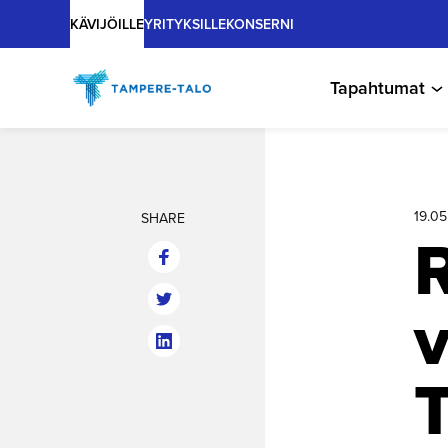
Main
Hyppää
KÄVIJÖILLE
YRITYKSILLE
KONSERNI
sisältöön
Tapahtumat
19.0
SHARE
R
v