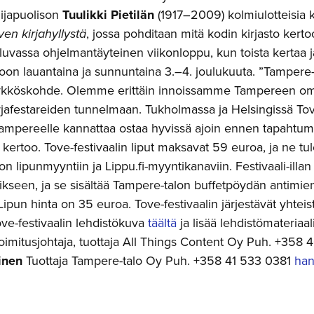
lijapuolison
Tuulikki Pietilän
(1917–2009) kolmiulotteisia 
ven kirjahyllystä
, jossa pohditaan mitä kodin kirjasto kertoo
 luvassa ohjelmantäyteinen viikonloppu, kun toista kertaa j
oon lauantaina ja sunnuntaina 3.–4. joulukuuta. ”Tamper
 ykköskohde. Olemme erittäin innoissamme Tampereen omast
Kirjafestareiden tunnelmaan. Tukholmassa ja Helsingissä Tov
 Tampereelle kannattaa ostaa hyvissä ajoin ennen tapahtuma
kertoo. Tove-festivaalin liput maksavat 59 euroa, ja ne tul
n lipunmyyntiin ja Lippu.fi-myyntikanaviin. Festivaali-ill
kseen, ja se sisältää Tampere-talon buffetpöydän antimie
 Lipun hinta on 35 euroa. Tove-festivaalin järjestävät yht
ove-festivaalin lehdistökuva
täältä
ja lisää lehdistömateriaa
oimitusjohtaja, tuottaja All Things Content Oy Puh. +35
inen
Tuottaja Tampere-talo Oy Puh. +358 41 533 0381
han