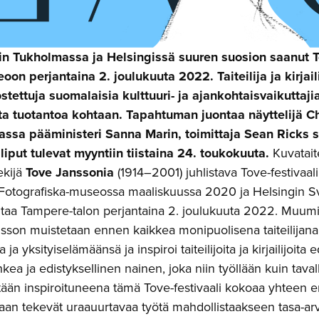
n Tukholmassa ja Helsingissä suuren suosion saanut To
n perjantaina 2. joulukuuta 2022. Taiteilija ja kirjai
stettuja suomalaisia kulttuuri- ja ajankohtaisvaikuttaji
a tuotantoa kohtaan. Tapahtuman juontaa näyttelijä Chr
sa pääministeri Sanna Marin, toimittaja Sean Ricks se
 liput tulevat myyntiin tiistaina 24. toukokuuta.
Kuvataitei
ekijä
Tove Janssonia
(1914–2001) juhlistava Tove-festivaa
otografiska-museossa maaliskuussa 2020 ja Helsingin Sve
valtaa Tampere-talon perjantaina 2. joulukuuta 2022. M
sson muistetaan ennen kaikkea monipuolisena taiteilijana
 ja yksityiselämäänsä ja inspiroi taiteilijoita ja kirjailijoi
hkea ja edistyksellinen nainen, joka niin työllään kuin tav
än inspiroituneena tämä Tove-festivaali kokoaa yhteen erit
illaan tekevät uraauurtavaa työtä mahdollistaakseen tasa