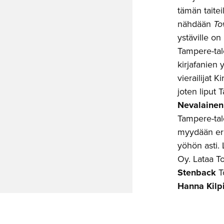
tämän taitei
nähdään
To
ystäville on
Tampere-tal
kirjafanien
vierailijat 
joten liput
Nevalainen
Tampere-talo
myydään eri
yöhön asti.
Oy. Lataa T
Stenback
T
Hanna Kilp