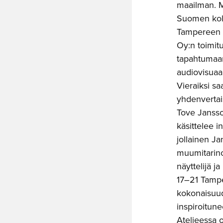
maailman. M
Suomen kolm
Tampereen t
Oy:n toimit
tapahtumaan 
audiovisuaal
Vieraiksi s
yhdenvertai
Tove Jansso
käsittelee i
jollainen Ja
muumitarin
näyttelijä ja
17–21 Tamper
kokonaisuud
inspiroitune
Ateljeessa 