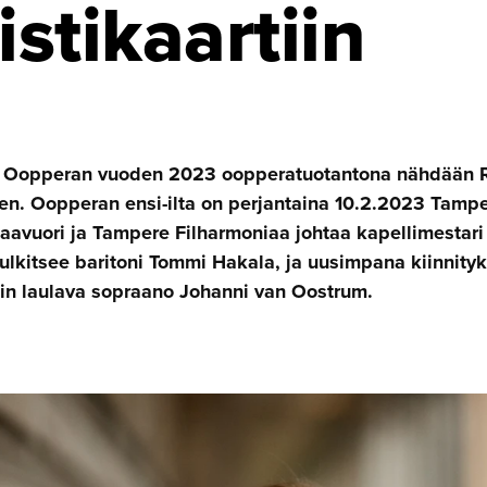
istikaartiin
Oopperan vuoden 2023 oopperatuotantona nähdään R
nen. Oopperan ensi-ilta on perjantaina 10.2.2023 Tamp
aavuori ja Tampere Filharmoniaa johtaa kapellimestari
tulkitsee baritoni Tommi Hakala, ja uusimpana kiinnit
lin laulava sopraano Johanni van Oostrum.