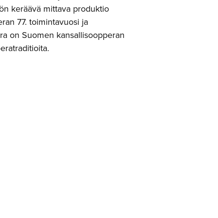
ön keräävä mittava produktio
an 77. toimintavuosi ja
era on Suomen kansallisoopperan
atraditioita.