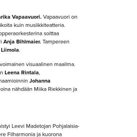
rika Vapaavuori.
Vapaavuori on
ikoita kuin musiikkiteatteria.
oopperaorkesterina soittaa
ri
Anja Bihlmaier.
Tampereen
 Liimola
.
ovoimainen visuaalinen maailma.
en
Leena Rintala
,
naamioinnin
Johanna
joina nähdään Miika Riekkinen ja
styi Leevi Madetojan Pohjalaisia-
ere Filharmonia ja kuorona