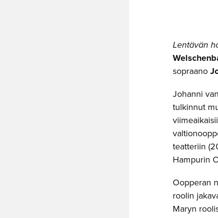
Lentävän ho
Welschenb
sopraano
J
Johanni van
tulkinnut m
viimeaikaisi
valtionoop
teatteriin (
Hampurin O
Oopperan ni
roolin jakav
Maryn rool