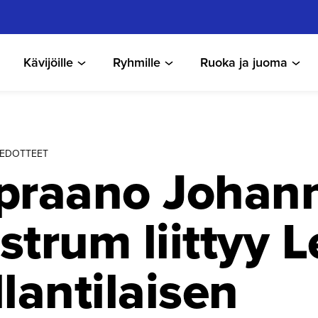
Kävijöille
Ryhmille
Ruoka ja juoma
TIEDOTTEET
praano Johann
strum liittyy 
lanti­laisen