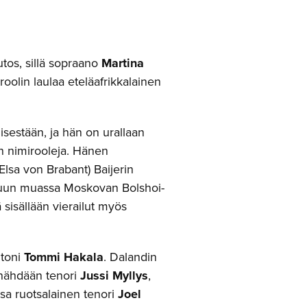
tos, sillä sopraano
Martina
roolin laulaa eteläafrikkalainen
sestään, ja hän on urallaan
n nimirooleja. Hänen
Elsa von Brabant) Baijerin
muun muassa Moskovan Bolshoi-
ä sisällään vierailut myös
itoni
Tommi Hakala
. Dalandin
a nähdään tenori
Jussi Myllys
,
sa ruotsalainen tenori
Joel