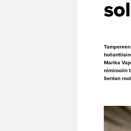
sol
Tampereen 
hollantilai
Marika Vap
nimiroolin 
Sentan roo