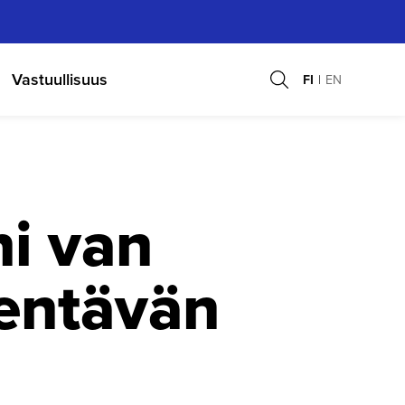
Vastuullisuus
FI
EN
i van
Lentävän