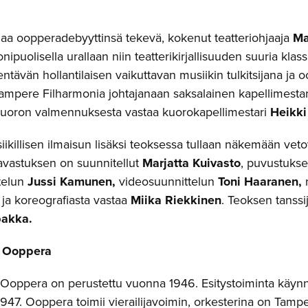
aa oopperadebyyttinsä tekevä, kokenut teatteriohjaaja
Ma
ipuolisella urallaan niin teatterikirjallisuuden suuria klass
tävän hollantilaisen vaikuttavan musiikin tulkitsijana ja 
Tampere Filharmonia johtajanaan saksalainen kapellimesta
uoron valmennuksesta vastaa kuorokapellimestari
Heikki
ikillisen ilmaisun lisäksi teoksessa tullaan näkemään vet
vastuksen on suunnitellut
Marjatta Kuivasto
, puvustuks
telun
Jussi Kamunen,
videosuunnittelun
Toni Haaranen,
ja koreografiasta vastaa
Miika Riekkinen
. Teoksen tanssi
pakka.
 Ooppera
oppera on perustettu vuonna 1946. Esitystoiminta käynni
1947. Ooppera toimii vierailijavoimin, orkesterina on Tamp