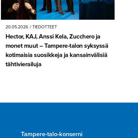
20.05.2026
/ TIEDOTTEET
Hector, KAJ, Anssi Kela, Zucchero ja
monet muut – Tampere-talon syksyssä
kotimaisia suosikkeja ja kansainvä­lisiä
tähtivie­railuja
Tampere-talo-konserni