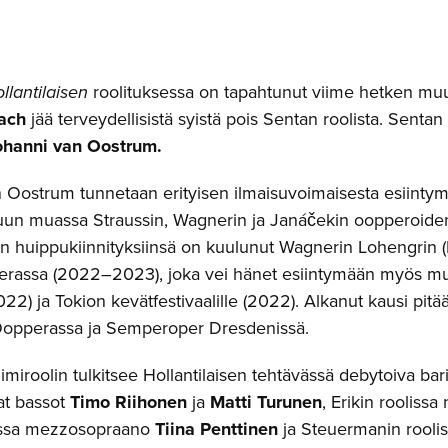
llantilaisen
roolituksessa on tapahtunut viime hetken muu
ach
jää terveydellisistä syistä pois Sentan roolista. Sentan 
ohanni van Oostrum
.
 Oostrum tunnetaan erityisen ilmaisuvoimaisesta esiintymi
uun muassa Straussin, Wagnerin ja Janáčekin oopperoide
in huippukiinnityksiinsä on kuulunut Wagnerin Lohengrin (
perassa (2022–2023), joka vei hänet esiintymään myös 
2022) ja Tokion kevätfestivaalille (2022). Alkanut kausi pitä
opperassa ja Semperoper Dresdenissä.
miroolin tulkitsee Hollantilaisen tehtävässä debytoiva bar
at bassot
Timo Riihonen
ja
Matti Turunen
, Erikin rooliss
issa mezzosopraano
Tiina Penttinen
ja Steuermanin roolis