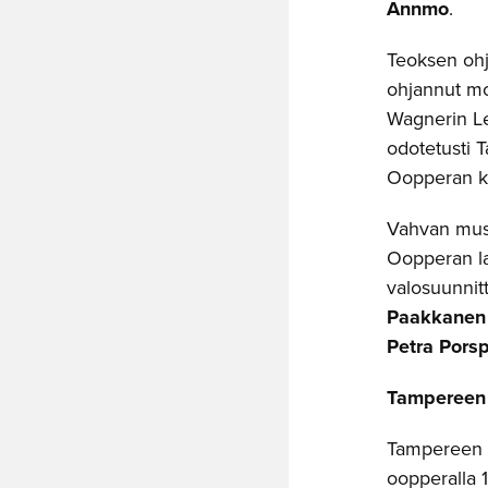
Annmo
.
Teoksen ohj
ohjannut mon
Wagnerin Len
odotetusti 
Oopperan k
Vahvan musi
Oopperan la
valosuunnit
Paakkanen
Petra Pors
Tampereen
Tampereen O
oopperalla 