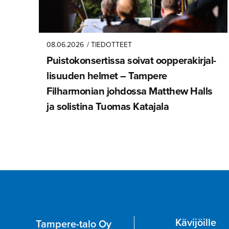
08.06.2026
/ TIEDOTTEET
Puistokon­ser­tissa soivat oopperakir­jal­
li­suuden helmet – Tampere
Filharmonian johdossa Matthew Halls
ja solistina Tuomas Katajala
Kävijöille
Tampere-talo Oy