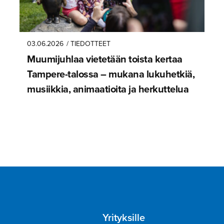
03.06.2026
/ TIEDOTTEET
Muumijuhlaa vietetään toista kertaa
Tampere-ta­lossa – mukana lukuhetkiä,
musiikkia, animaatioita ja herkuttelua
Yrityksille