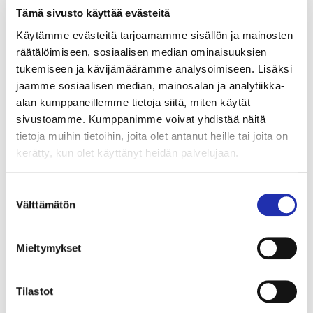
tarkemmin IG/FB: @viiskakkonen
Tämä sivusto käyttää evästeitä
Käytämme evästeitä tarjoamamme sisällön ja mainosten
räätälöimiseen, sosiaalisen median ominaisuuksien
SHARE
tukemiseen ja kävijämäärämme analysoimiseen. Lisäksi
jaamme sosiaalisen median, mainosalan ja analytiikka-
alan kumppaneillemme tietoja siitä, miten käytät
sivustoamme. Kumppanimme voivat yhdistää näitä
tietoja muihin tietoihin, joita olet antanut heille tai joita on
kerätty, kun olet käyttänyt heidän palvelujaan.
LUE LISÄÄ
Suostumuksen
Välttämätön
valinta
01.05.2026
/ UUTINEN
Osta liput Iskelmä Gaalaan 2027
Mieltymykset
edullisesti Äitienpäivän kampanja­
hintaan!
Tilastot