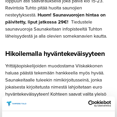
loppuun asti säävarauksella joka päivä klo 15-23.
Ravintola Tuhto pitää huolta saunojien
nesteytyksestä.
Huom!
Saunavuorojen hintaa on
päivitetty, liput jatkossa 29€!
Tiedustele
saunavuoroja Saunakeitaan infopisteeltä Tuhton
läheisyydestä ja alla olevien somekanavien kautta.
Hikoilemalla hyvänteke­väi­syyteen
Yrittäjäopiskelijoiden muodostama Viiskakkonen
haluaa päästä tekemään hankkeella myös hyvää.
Saunakeitaalle tuleekin nimikirjoitusseinä, jonka
jokaisesta kirjoitetusta nimestä lahjoitetaan euro
hyväntekeväisyyteen! Kohteen saavat valita yleisö
viidestä eri vaihtoehdosta. Tervetuloa kokemaan
ainutlaatuinen saunaelämys aivan Tampereen
keskustassa!
Tutustu yrittäjäopiskelijoihin