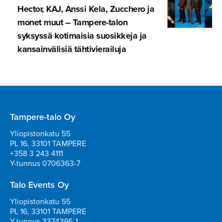
Hector, KAJ, Anssi Kela, Zucchero ja
monet muut – Tampere-talon
syksyssä kotimaisia suosikkeja ja
kansainvä­lisiä tähtivie­railuja
Tampere-talo Oy
Yliopistonkatu 55
PL 16, 33101 TAMPERE
+358 3 243 4111
Y-tunnus 0706363-7
Talo Events Oy
Yliopistonkatu 55
PL 16, 33101 TAMPERE
Y-tunnus 3374395-1