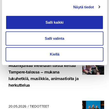
Näytä tiedot
08.06.2026
/ TIEDOTTEET
Puistokon­ser­tissa soivat oopperakir­
Salli kaikki
jal­li­suuden helmet – Tampere
Filharmonian johdossa Matthew
Halls ja solistina Tuomas Katajala
Salli valinta
Kiellä
03.06.2026
/ TIEDOTTEET
Muumijuhlaa vietetään toista kertaa
Tampere-ta­lossa – mukana
lukuhetkiä, musiikkia, animaatioita ja
herkuttelua
20.05.2026
/ TIEDOTTEET