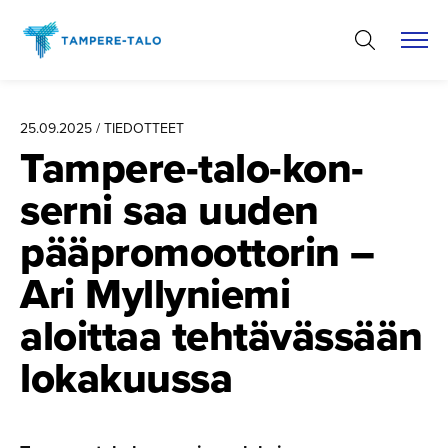
Hyppää
sisältöön
25.09.2025 / TIEDOTTEET
Tampere-ta­lo-kon­
serni saa uuden
pääpromoot­torin –
Ari Myllyniemi
aloittaa tehtävässään
lokakuussa