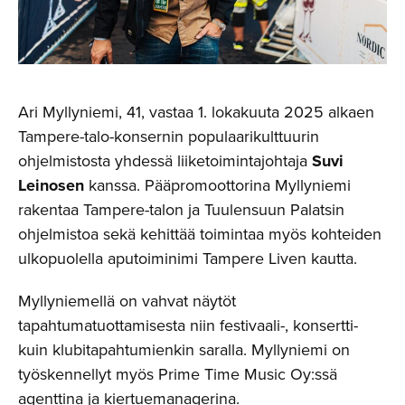
Ari Myllyniemi, 41, vastaa 1. lokakuuta 2025 alkaen
Tampere-talo-konsernin populaarikulttuurin
ohjelmistosta yhdessä liiketoimintajohtaja
Suvi
Leinosen
kanssa. Pääpromoottorina Myllyniemi
rakentaa Tampere-talon ja Tuulensuun Palatsin
ohjelmistoa sekä kehittää toimintaa myös kohteiden
ulkopuolella aputoiminimi Tampere Liven kautta.
Myllyniemellä on vahvat näytöt
tapahtumatuottamisesta niin festivaali-, konsertti-
kuin klubitapahtumienkin saralla. Myllyniemi on
työskennellyt myös Prime Time Music Oy:ssä
agenttina ja kiertuemanagerina.