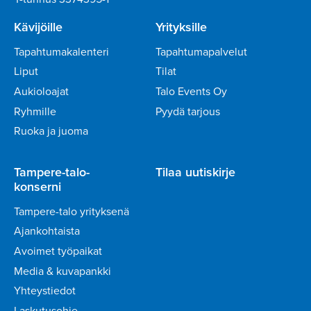
Kävijöille
Yrityksille
Tapahtumakalenteri
Tapahtumapalvelut
Liput
Tilat
Aukioloajat
Talo Events Oy
Ryhmille
Pyydä tarjous
Ruoka ja juoma
Tampere-talo-
Tilaa uutiskirje
konserni
Tampere-talo yrityksenä
Ajankohtaista
Avoimet työpaikat
Media & kuvapankki
Yhteystiedot
Laskutusohje