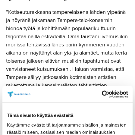
”Kotiseuturakkaana tamperelaisena lähden ylpeänä
ja nöyränä jatkamaan Tampere-talo-konsernin
hienoa työtä ja kehittämään populaarikulttuurin
tarjontaa näillä estradeilla. Oma taustani livemusiikin
monissa tehtävissä lähes parin kymmenen vuoden
aikana on näyttänyt alan ylä- ja alamäet, mutta kerta
toisensa jälkeen elävän musiikin tapahtumat ovat
vahvistaneet kutsumukseni. Haluan varmistaa, että
Tampere säilyy jatkossakin kotimaisten artistien
rakastettuna ja kansainvälisten tähtiartistien
haluttuna kiertuekaupunkina.”, Ari Myllyniemi
sanoo.
”Monipuolinen ympärivuotinen ohjelmisto on yksi
Tämä sivusto käyttää evästeitä
toimintamme kulmakivi, ja haemme jatkuvasti uusia
Käytämme evästeitä tarjoamamme sisällön ja mainosten
yleisöjä ja avauksia. Odotamme innolla, että
räätälöimiseen, sosiaalisen median ominaisuuksien