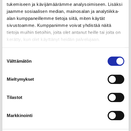
pääsemme työskentelemään Arin kaltaisen
tukemiseen ja kävijämäärämme analysoimiseen. Lisäksi
jaamme sosiaalisen median, mainosalan ja analytiikka-
kokeneen tekijän kanssa, ja kehittämään
alan kumppaneillemme tietoja siitä, miten käytät
toimintaamme sekä kansainvälisen että kotimaisen
sivustoamme. Kumppanimme voivat yhdistää näitä
populaarikulttuurin tapahtumakentässä”, Tampere-
tietoja muihin tietoihin, joita olet antanut heille tai joita on
talo-konsernin liiketoimintajohtaja Suvi
kerätty, kun olet käyttänyt heidän palvelujaan.
Leinonen kertoo.
Suostumuksen
Välttämätön
valinta
SHARE
Mieltymykset
Tilastot
Markkinointi
LUE LISÄÄ