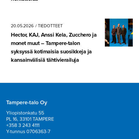
20.05.2026
/ TIEDOTTEET
Hector, KAJ, Anssi Kela, Zucchero ja
monet muut – Tampere-talon
syksyssä kotimaisia suosikkeja ja
kansainvä­lisiä tähtivie­railuja
Tampere-talo Oy
Yliopistonkatu 55
PL 16, 33101 TAMPERE
+358 3 243 4111
Y-tunnus 0706363-7