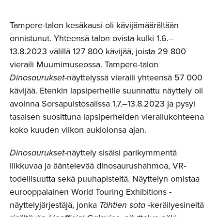
Tampere-talon kesäkausi oli kävijämäärältään
onnistunut. Yhteensä talon ovista kulki 1.6.–
13.8.2023 välillä 127 800 kävijää, joista 29 800
vieraili Muumimuseossa. Tampere-talon
Dinosaurukset
-näyttelyssä vieraili yhteensä 57 000
kävijää. Etenkin lapsiperheille suunnattu näyttely oli
avoinna Sorsapuistosalissa 1.7.–13.8.2023 ja pysyi
tasaisen suosittuna lapsiperheiden vierailukohteena
koko kuuden viikon aukiolonsa ajan.
Dinosaurukset
-näyttely sisälsi parikymmentä
liikkuvaa ja ääntelevää dinosaurushahmoa, VR-
todellisuutta sekä puuhapisteitä. Näyttelyn omistaa
eurooppalainen World Touring Exhibitions -
näyttelyjärjestäjä, jonka
Tähtien sota
-keräilyesineitä