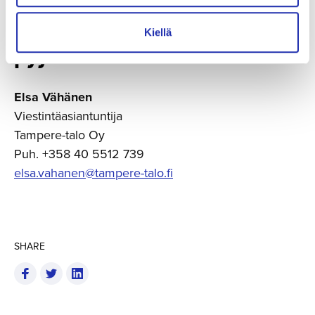
Median liput ja haastatte­lu­
Kiellä
pyynnöt
Elsa Vähänen
Viestintäasiantuntija
Tampere-talo Oy
Puh. +358 40 5512 739
elsa.vahanen@tampere-talo.fi
SHARE