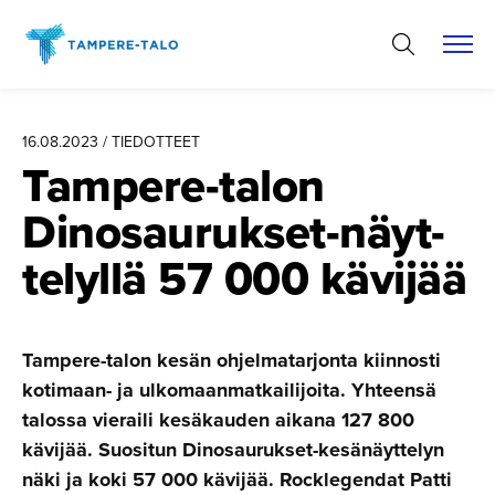
Hyppää
sisältöön
16.08.2023 / TIEDOTTEET
Tampere-talon
Dinosauruk­set-näyt­
te­lyllä 57 000 kävijää
Tampere-talon kesän ohjelmatarjonta kiinnosti
kotimaan- ja ulkomaanmatkailijoita. Yhteensä
talossa vieraili kesäkauden aikana 127 800
kävijää. Suositun Dinosaurukset-kesänäyttelyn
näki ja koki 57 000 kävijää. Rocklegendat Patti