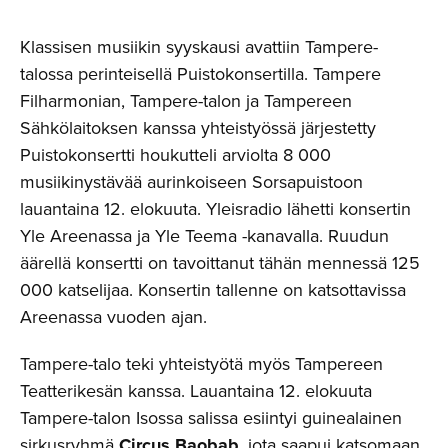
Klassisen musiikin syyskausi avattiin Tampere-
talossa perinteisellä Puistokonsertilla. Tampere
Filharmonian, Tampere-talon ja Tampereen
Sähkölaitoksen kanssa yhteistyössä järjestetty
Puistokonsertti houkutteli arviolta 8 000
musiikinystävää aurinkoiseen Sorsapuistoon
lauantaina 12. elokuuta. Yleisradio lähetti konsertin
Yle Areenassa ja Yle Teema -kanavalla. Ruudun
äärellä konsertti on tavoittanut tähän mennessä 125
000 katselijaa. Konsertin tallenne on katsottavissa
Areenassa vuoden ajan.
Tampere-talo teki yhteistyötä myös Tampereen
Teatterikesän kanssa. Lauantaina 12. elokuuta
Tampere-talon Isossa salissa esiintyi guinealainen
sirkusryhmä
Circus Baobab
, jota saapui katsomaan