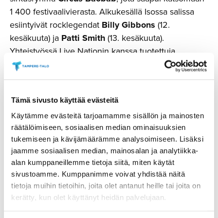
1 400 festivaalivierasta. Alkukesällä Isossa salissa
esiintyivät rocklegendat
Billy Gibbons
(12.
kesäkuuta) ja
Patti Smith
(13. kesäkuuta).
Yhteistyössä Live Nationin kanssa tuotettuja
konsertteja saapui katsomaan yhteensä 3 200
ihmistä.
Tampere-talon kesäkausi jatkuu vielä tulevana
Tämä sivusto käyttää evästeitä
viikonloppuna Tuulensuun Palatsissa, kun paluun
Käytämme evästeitä tarjoamamme sisällön ja mainosten
tekevä Tampere Beatles Happening valtaa
räätälöimiseen, sosiaalisen median ominaisuuksien
Hämeenkadun art deco -palatsin perjantaista
tukemiseen ja kävijämäärämme analysoimiseen. Lisäksi
jaamme sosiaalisen median, mainosalan ja analytiikka-
sunnuntaihin 18.–20. elokuuta. Ikonista brittiyhtyettä
alan kumppaneillemme tietoja siitä, miten käytät
juhlistava festivaali järjestettiin Tampere-talossa
sivustoamme. Kumppanimme voivat yhdistää näitä
kahdeksan kertaa vuosina 2010–2017. Tuulensuun
tietoja muihin tietoihin, joita olet antanut heille tai joita on
Palatsissa esiintyvät kotimaiset yhtyeet
Jiri Nikkinen
kerätty, kun olet käyttänyt heidän palvelujaan.
The Beatles Tribute Band
,
Jussi Syren & The