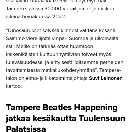
sisältävän
Unofficial Galaxies
-näyttelyn näki
Tampere-talossa 30 000 vierailijaa neljän viikon
aikana heinäkuussa 2022.
”Dinosaurukset selvästi kiinnostivat tänä kesänä.
Saimme vierailijoita ympäri Suomea ja ulkomailta
asti. Meille on tärkeää ottaa huomioon
kaikenikäisten kulttuurinystävien toiveet myös
tulevaisuudessa, ja erityisesti iloitsemme perheiden
tavoittamisesta matkailukohderyhmänä”, Tampere-
talon ohjelma- ja liiketoimintajohtaja
Suvi Leinonen
kertoo.
Tampere Beatles Happening
jatkaa kesäkautta Tuulensuun
Palatsissa