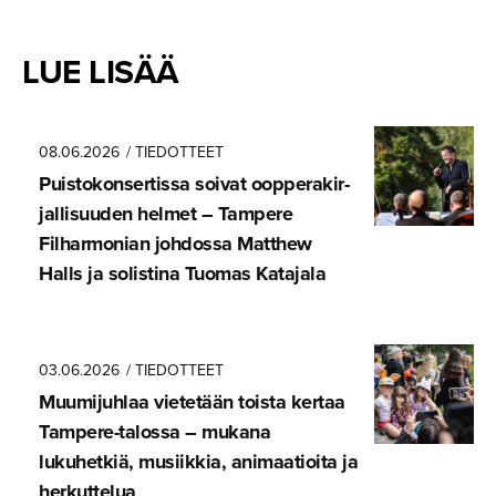
LUE LISÄÄ
08.06.2026
/ TIEDOTTEET
Puistokon­ser­tissa soivat oopperakir­
jal­li­suuden helmet – Tampere
Filharmonian johdossa Matthew
Halls ja solistina Tuomas Katajala
03.06.2026
/ TIEDOTTEET
Muumijuhlaa vietetään toista kertaa
Tampere-ta­lossa – mukana
lukuhetkiä, musiikkia, animaatioita ja
herkuttelua