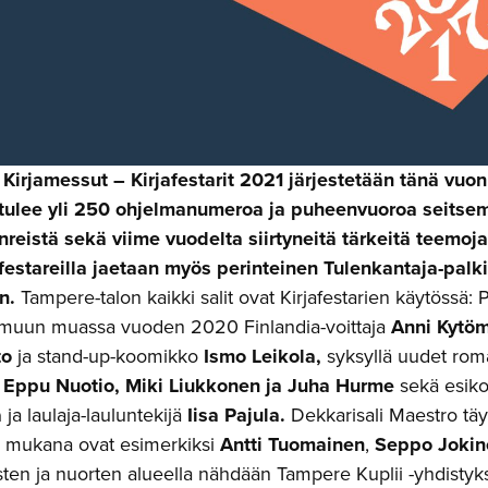
irjamessut – Kirjafestarit 2021 järjestetään tänä vuon
 tulee yli 250 ohjelmanumeroa ja puheenvuoroa seitsemäl
nreistä sekä viime vuodelta siirtyneitä tärkeitä teemoja 
festareilla jaetaan myös perinteinen Tulenkantaja-palk
n.
Tampere-talon kaikki salit ovat Kirjafestarien käytössä: 
 muun muassa vuoden 2020 Finlandia-voittaja
Anni Kytö
to
ja stand-up-koomikko
Ismo Leikola,
syksyllä uudet rom
, Eppu Nuotio, Miki Liukkonen ja Juha Hurme
sekä esiko
a
ja laulaja-lauluntekijä
Iisa Pajula.
Dekkarisali Maestro täy
, mukana ovat esimerkiksi
Antti Tuomainen
,
Seppo Jokin
asten ja nuorten alueella nähdään Tampere Kuplii -yhdist