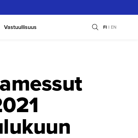
Vastuullisuus
FI
EN
jamessut
 2021
oulukuun