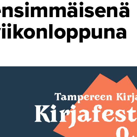
ensimmäisenä
viikonloppuna