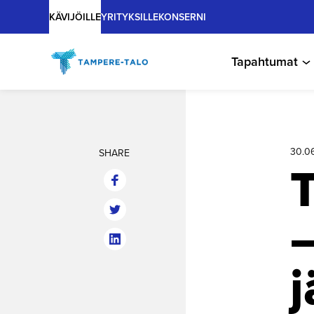
Main
Hyppää
KÄVIJÖILLE
YRITYKSILLE
KONSERNI
sisältöön
Tapahtumat
30.0
SHARE
–
j