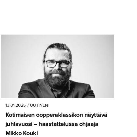
13.01.2025
/ UUTINEN
Kotimaisen oopperak­las­sikon näyttävä
juhlavuosi – haastatte­lussa ohjaaja
Mikko Kouki