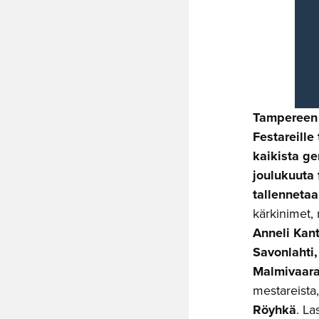
Tampereen K
Festareille
kaikista ge
joulukuuta 
tallennetaa
kärkinimet,
Anneli Kan
Savonlahti
Malmivaar
mestareista
Röyhkä
. L