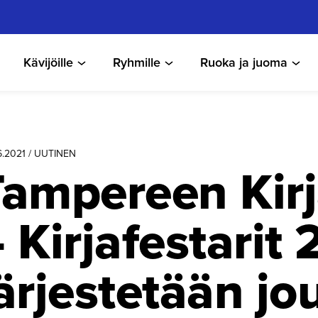
Kävijöille
Ryhmille
Ruoka ja juoma
6.2021 / UUTINEN
Tampereen Kir
 Kirjafes­tarit
ärjestetään j