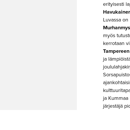
erityisesti 
Havukainen
Luvassa on 
Murhanmys
myös tutus
kerrotaan v
Tampereen 
ja lämpiöist
joululahjaki
Sorsapuistos
ajankohtais
kulttuuritap
ja Kummaa u
järjestäjä 