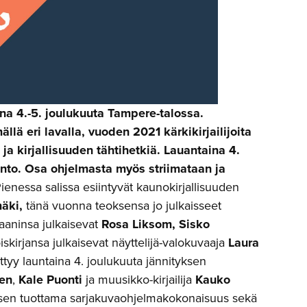
na 4.-5. joulukuuta Tampere-talossa.
lä eri lavalla, vuoden 2021 kärkikirjailijoita
ja kirjallisuuden tähtihetkiä. Lauantaina 4.
into. Osa ohjelmasta myös striimataan ja
Pienessa salissa esiintyvät kaunokirjallisuuden
mäki,
tänä vuonna teoksensa jo julkaisseet
aaninsa julkaisevat
Rosa Liksom, Sisko
iskirjansa julkaisevat näyttelijä-valokuvaaja
Laura
ttyy launtaina 4. joulukuuta jännityksen
en
,
Kale Puonti
ja muusikko-kirjailija
Kauko
yksen tuottama sarjakuvaohjelmakokonaisuus sekä