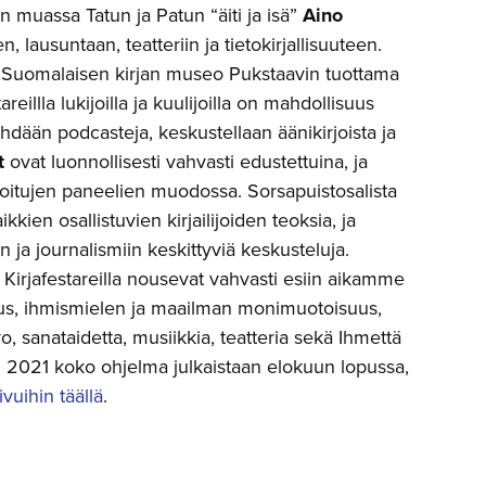
un muassa Tatun ja Patun “äiti ja isä”
Aino
, lausuntaan, teatteriin ja tietokirjallisuuteen.
ja Suomalaisen kirjan museo Pukstaavin tuottama
areillla lukijoilla ja kuulijoilla on mahdollisuus
tehdään podcasteja, keskustellaan äänikirjoista ja
at
ovat luonnollisesti vahvasti edustettuina, ja
oitujen paneelien muodossa. Sorsapuistosalista
kien osallistuvien kirjailijoiden teoksia, ja
 ja journalismiin keskittyviä keskusteluja.
 Kirjafestareilla nousevat vahvasti esiin aikamme
suus, ihmismielen ja maailman monimuotoisuus,
, sanataidetta, musiikkia, teatteria sekä Ihmettä
2021 koko ohjelma julkaistaan elokuun lopussa,
ivuihin täällä
.