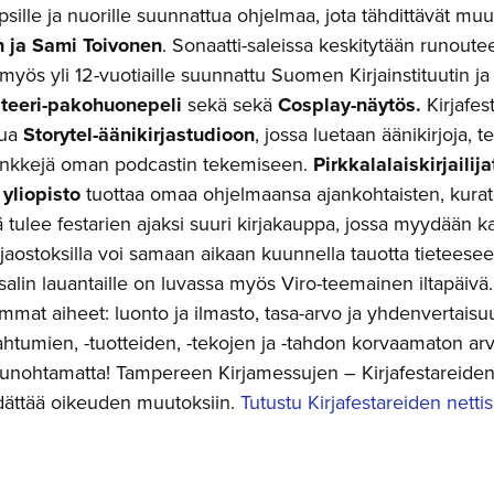
lapsille ja nuorille suunnattua ohjelmaa, jota tähdittävät mu
 ja Sami Toivonen
. Sonaatti-saleissa keskitytään runouteen
myös yli 12-vuotiaille suunnattu Suomen Kirjainstituutin 
teeri-pakohuonepeli
sekä sekä
Cosplay-näytös.
Kirjafest
tua
Storytel-äänikirjastudioon
, jossa luetaan äänikirjoja, 
inkkejä oman podcastin tekemiseen.
Pirkkalalaiskirjailij
yliopisto
tuottaa omaa ohjelmaansa ajankohtaisten, kurat
ä tulee festarien ajaksi suuri kirjakauppa, jossa myydään kaik
rjaostoksilla voi samaan aikaan kuunnella tauotta tieteeseen
alin lauantaille on luvassa myös Viro-teemainen iltapäivä.
immat aiheet: luonto ja ilmasto, tasa-arvo ja yhdenvertai
ahtumien, -tuotteiden, -tekojen ja -tahdon korvaamaton arvo
nohtamatta! Tampereen Kirjamessujen – Kirjafestareiden 
pidättää oikeuden muutoksiin.
Tutustu Kirjafestareiden nettis