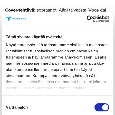
Cover-tehtävä:
sopraanot: Ääni taivaasta (Voce dal
Cielo)
Kuoroensemble:
Baritonit ja bassot: 6
”pahismunkkia” (6 Frati)
Tämä sivusto käyttää evästeitä
Käytämme evästeitä tarjoamamme sisällön ja mainosten
Ilmoittau­tuminen
räätälöimiseen, sosiaalisen median ominaisuuksien
tukemiseen ja kävijämäärämme analysoimiseen. Lisäksi
jaamme sosiaalisen median, mainosalan ja analytiikka-
Ilmoittaudu mukaan koelauluun sunnuntaihin
alan kumppaneillemme tietoja siitä, miten käytät
18.5.2025 mennessä.
sivustoamme. Kumppanimme voivat yhdistää näitä
tietoja muihin tietoihin, joita olet antanut heille tai joita on
ILMOITTAUDU MUKAAN
kerätty, kun olet käyttänyt heidän palvelujaan.
Suostumuksen
Lähetä skannatut nuotit koelaulujen säestäjä
Tuuli
Välttämätön
valinta
Wirkkulalle
18.5.2025 mennessä sähköpostilla