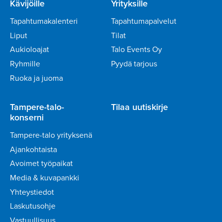
Kävijöille
Yrityksille
Tapahtumakalenteri
Tapahtumapalvelut
Liput
Tilat
Aukioloajat
Talo Events Oy
Ryhmille
Pyydä tarjous
Ruoka ja juoma
Tampere-talo-
Tilaa uutiskirje
konserni
Tampere-talo yrityksenä
Ajankohtaista
Avoimet työpaikat
Media & kuvapankki
Yhteystiedot
Laskutusohje
Vastuullisuus