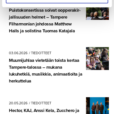
08.06.2026
/ TIEDOTTEET
Puistokon­ser­tissa soivat oopperakir­
jal­li­suuden helmet – Tampere
Filharmonian johdossa Matthew
Halls ja solistina Tuomas Katajala
03.06.2026
/ TIEDOTTEET
Muumijuhlaa vietetään toista kertaa
Tampere-ta­lossa – mukana
lukuhetkiä, musiikkia, animaatioita ja
herkuttelua
20.05.2026
/ TIEDOTTEET
Hector, KAJ, Anssi Kela, Zucchero ja