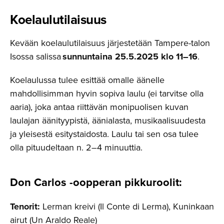
Koelaulu­ti­laisuus
Kevään koelaulutilaisuus järjestetään Tampere-talon
Isossa salissa
sunnuntaina 25.5.2025 klo 11
–
16
.
Koelaulussa tulee esittää omalle äänelle
mahdollisimman hyvin sopiva laulu (ei tarvitse olla
aaria), joka antaa riittävän monipuolisen kuvan
laulajan äänityypistä, äänialasta, musikaalisuudesta
ja yleisestä esitystaidosta. Laulu tai sen osa tulee
olla pituudeltaan n. 2–4 minuuttia.
Don Carlos -oopperan pikkuroolit
:
Tenorit:
Lerman kreivi (Il Conte di Lerma), Kuninkaan
airut (Un Araldo Reale)