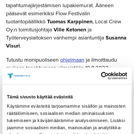
tapahtumajärjestämisen lupakiemurat. Ääneen
pääsevät esimerkiksi Flow Festivalin
tuotantopäällikkö
Tuomas Karppinen
, Local Crew
Oy:n toimitusjohtaja
Ville Ketonen
ja
Työterveyslaitoksen vanhempi asiantuntija
Susanna
Visuri
.
Tutustu monipuoliseen
ohjelmaan
ja ilmoittaudu
mukaan tapahtumaan viimeistään 19.8.2022
.
Tapahtumaturvallisuusfoorumi on suoraa jatkumoa
aiemmin järjestetyille Tapahtumaturvallisuuspäiville
Tämä sivusto käyttää evästeitä
ja Yleisötapahtumien turvallisuus -seminaarille.
Sisällön suunnittelussa on ollut mukana laaja joukko
Käytämme evästeitä tarjoamamme sisällön ja mainosten
tapahtuma-alan toimijoita ja tapahtumaturvallisuuden
räätälöimiseen, sosiaalisen median ominaisuuksien
tukemiseen ja kävijämäärämme analysoimiseen. Lisäksi
parissa toimivia viranomaisia. Tilaisuuden
jaamme sosiaalisen median, mainosalan ja analytiikka-
organisoinnista ja hallinnoinnista vastaa