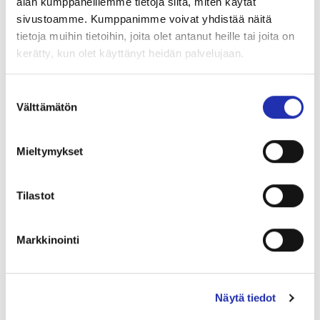
alan kumppaneillemme tietoja siitä, miten käytät
Palopäällystöliitto
.
sivustoamme. Kumppanimme voivat yhdistää näitä
tietoja muihin tietoihin, joita olet antanut heille tai joita on
kerätty, kun olet käyttänyt heidän palvelujaan.
SHARE
Suostumuksen
Välttämätön
valinta
Mieltymykset
LUE LISÄÄ
Tilastot
Markkinointi
23.06.2026
Kulttuuri ja liike-elämä etsivät
yhteistä kasvua Tampereella
Näytä tiedot