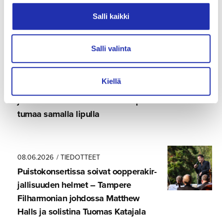
Salli kaikki
17.06.2026
Kjell Westö, Rosa Liksom, Tommi
Kinnunen, Juhani Karila, Riikka
Salli valinta
Pulkkinen, Sirpa Kähkönen ja Jarkko
Martikainen marraskuussa
Kiellä
Tampereen Kirjafes­ta­reille – luvassa
jälleen kolme suurta kulttuuri­ta­pah­
tumaa samalla lipulla
08.06.2026
/ TIEDOTTEET
Puistokon­ser­tissa soivat oopperakir­
jal­li­suuden helmet – Tampere
Filharmonian johdossa Matthew
Halls ja solistina Tuomas Katajala