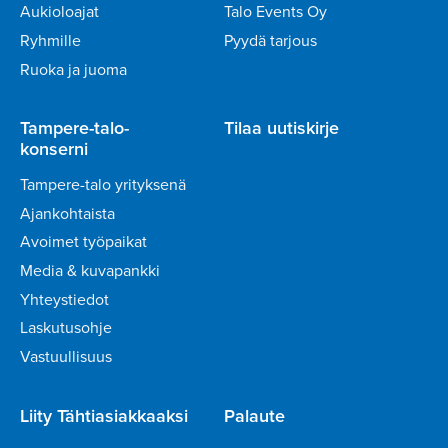
Aukioloajat
Talo Events Oy
Ryhmille
Pyydä tarjous
Ruoka ja juoma
Tampere-talo-
Tilaa uutiskirje
konserni
Tampere-talo yrityksenä
Ajankohtaista
Avoimet työpaikat
Media & kuvapankki
Yhteystiedot
Laskutusohje
Vastuullisuus
Liity Tähtiasiakkaaksi
Palaute