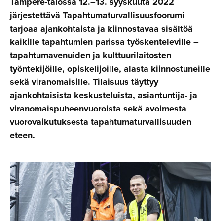
Tampere-talossa 12.–13. syyskuuta 2022
järjestettävä Tapahtumaturvallisuusfoorumi
tarjoaa ajankohtaista ja kiinnostavaa sisältöä
kaikille tapahtumien parissa työskenteleville –
tapahtumavenuiden ja kulttuurilaitosten
työntekijöille, opiskelijoille, alasta kiinnostuneille
sekä viranomaisille. Tilaisuus täyttyy
ajankohtaisista keskusteluista, asiantuntija- ja
viranomaispuheenvuoroista sekä avoimesta
vuorovaikutuksesta tapahtumaturvallisuuden
eteen.