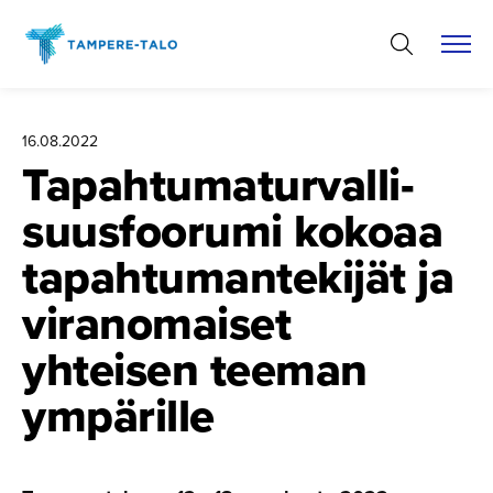
Hyppää
sisältöön
16.08.2022
Tapahtuma­tur­val­li­
suus­foorumi kokoaa
tapahtuman­te­kijät ja
viranomaiset
yhteisen teeman
ympärille