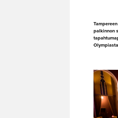
Tampereen 
palkinnon 
tapahtumapa
Olympiastad