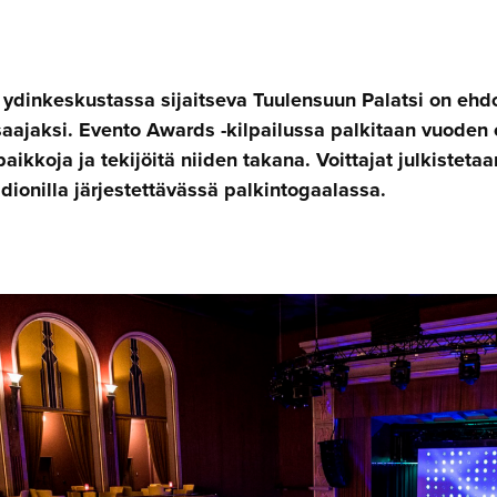
ydinkeskustassa sijaitseva Tuulensuun Palatsi on ehdo
saajaksi. Evento Awards -kilpailussa palkitaan vuoden
ikkoja ja tekijöitä niiden takana. Voittajat julkistetaa
ionilla järjestettävässä palkintogaalassa.