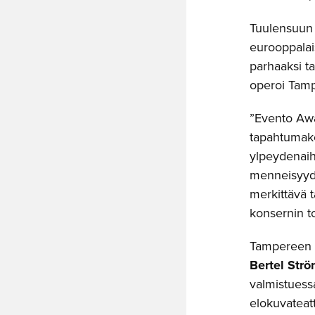
Tuulensuun 
eurooppalai
parhaaksi t
operoi Tamp
”Evento Awa
tapahtumake
ylpeydenaih
menneisyyden
merkittävä t
konsernin t
Tampereen H
Bertel Str
valmistuess
elokuvateatt