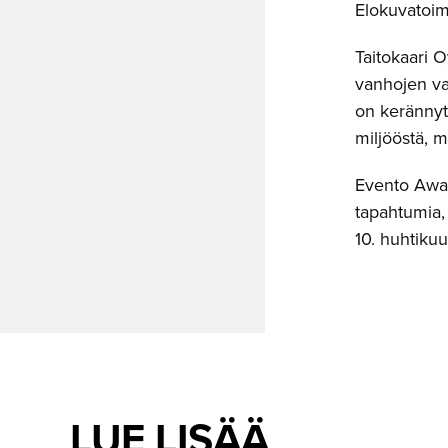
Elokuvatoimi
Taitokaari 
vanhojen va
on kerännyt 
miljööstä, 
Evento Awar
tapahtumia, 
10. huhtikuu
LUE LISÄÄ