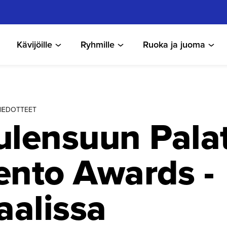
Kävijöille
Ryhmille
Ruoka ja juoma
 TIEDOTTEET
ulensuun Palat
ento Awards -
aalissa