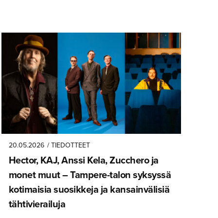
20.05.2026
/ TIEDOTTEET
Hector, KAJ, Anssi Kela, Zucchero ja
monet muut – Tampere-talon syksyssä
kotimaisia suosikkeja ja kansainvä­lisiä
tähtivie­railuja