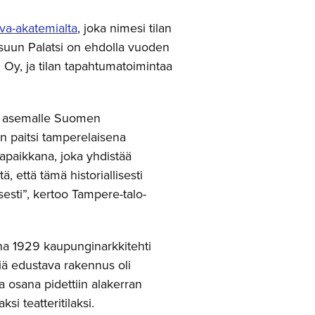
va-akatemialta
, joka nimesi tilan
suun Palatsi on ehdolla vuoden
 Oy, ja tilan tapahtumatoimintaa
in asemalle Suomen
n paitsi tamperelaisena
apaikkana, joka yhdistää
 että tämä historiallisesti
esti”, kertoo Tampere-talo-
na 1929 kaupunginarkkitehti
iä edustava rakennus oli
 osana pidettiin alakerran
si teatteritilaksi.