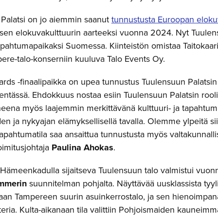
Palatsi on jo aiemmin saanut
tunnustusta Euroopan eloku
sen elokuvakulttuurin aarteeksi vuonna 2024. Nyt Tuulen
apahtumapaikaksi Suomessa. Kiinteistön omistaa Taitokaari
ere-talo-konserniin kuuluva Talo Events Oy.
rds -finaalipaikka on upea tunnustus Tuulensuun Palats
ntässä. Ehdokkuus nostaa esiin Tuulensuun Palatsin rooli
eena myös laajemmin merkittävänä kulttuuri- ja tapahtum
 ja nykyajan elämyksellisellä tavalla. Olemme ylpeitä siitä,
apahtumatila saa ansaittua tunnustusta myös valtakunnallis
oimitusjohtaja
Paulina Ahokas
.
ämeenkadulla sijaitseva Tuulensuun talo valmistui vuon
ömmerin
suunnitelman pohjalta. Näyttävää uusklassista tyyl
aan Tampereen suurin asuinkerrostalo, ja sen hienoimpana
eria. Kulta-aikanaan tila valittiin Pohjoismaiden kauneimmak