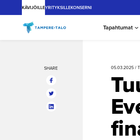
Main
Hyppää
KÄVIJÖILLE
YRITYKSILLE
KONSERNI
sisältöön
Tapahtumat
05.03.2025 /
SHARE
Tu
Ev
fin