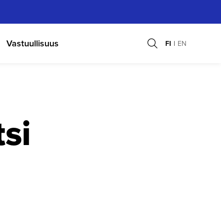
Vastuullisuus
FI
EN
si