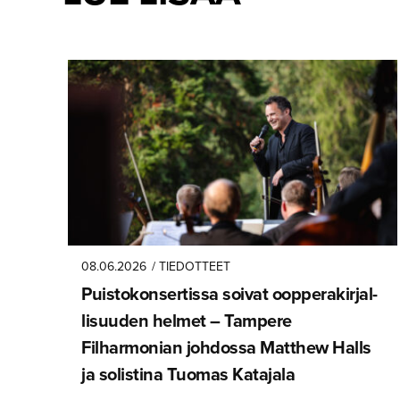
08.06.2026
/ TIEDOTTEET
Puistokon­ser­tissa soivat oopperakir­jal­
li­suuden helmet – Tampere
Filharmonian johdossa Matthew Halls
ja solistina Tuomas Katajala