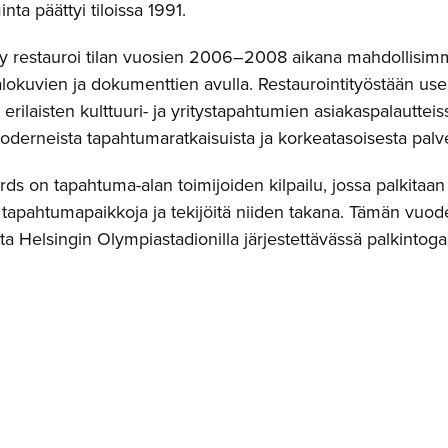
nta päättyi tiloissa 1991.
Oy restauroi tilan vuosien 2006–2008 aikana mahdollisi
lokuvien ja dokumenttien avulla. Restaurointityöstään usea
erilaisten kulttuuri- ja yritystapahtumien asiakaspalautteissa 
moderneista tapahtumaratkaisuista ja korkeatasoisesta palv
ds on tapahtuma-alan toimijoiden kilpailu, jossa palkita
tapahtumapaikkoja ja tekijöitä niiden takana. Tämän vuoden 
ta Helsingin Olympiastadionilla järjestettävässä palkintoga