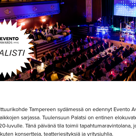
lttuurikohde Tampereen sydämessä on edennyt Evento Awar
kkojen sarjassa. Tuulensuun Palatsi on entinen elokuvatea
0-luvulle. Tänä päivänä tila toimii tapahtumaravintolana, jos
 kuten konsertteja, teatteriesityksiä ja yritysjuhlia.