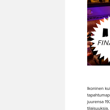
Ikoninen ku
tapahtumapai
juurensa 192
tilaisuuksia,