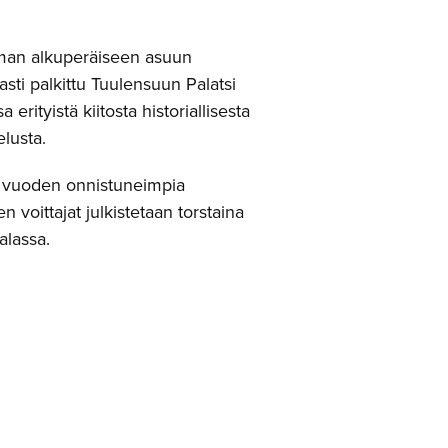
mman alkuperäiseen asuun
sti palkittu Tuulensuun Palatsi
erityistä kiitosta historiallisesta
elusta.
an vuoden onnistuneimpia
voittajat julkistetaan torstaina
alassa.