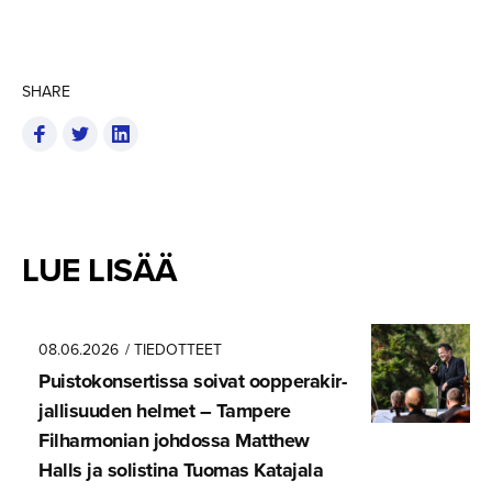
SHARE
LUE LISÄÄ
08.06.2026
/ TIEDOTTEET
Puistokon­ser­tissa soivat oopperakir­
jal­li­suuden helmet – Tampere
Filharmonian johdossa Matthew
Halls ja solistina Tuomas Katajala