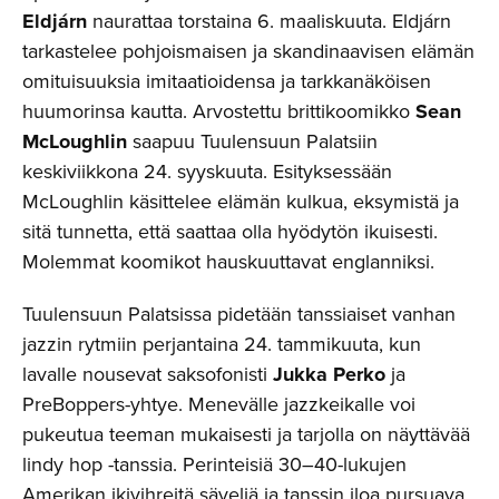
Eldjárn
naurattaa torstaina 6. maaliskuuta. Eldjárn
tarkastelee pohjoismaisen ja skandinaavisen elämän
omituisuuksia imitaatioidensa ja tarkkanäköisen
huumorinsa kautta. Arvostettu brittikoomikko
Sean
McLoughlin
saapuu Tuulensuun Palatsiin
keskiviikkona 24. syyskuuta. Esityksessään
McLoughlin käsittelee elämän kulkua, eksymistä ja
sitä tunnetta, että saattaa olla hyödytön ikuisesti.
Molemmat koomikot hauskuuttavat englanniksi.
Tuulensuun Palatsissa pidetään tanssiaiset vanhan
jazzin rytmiin perjantaina 24. tammikuuta, kun
lavalle nousevat saksofonisti
Jukka Perko
ja
PreBoppers-yhtye. Menevälle jazzkeikalle voi
pukeutua teeman mukaisesti ja tarjolla on näyttävää
lindy hop -tanssia. Perinteisiä 30–40-lukujen
Amerikan ikivihreitä säveliä ja tanssin iloa pursuava