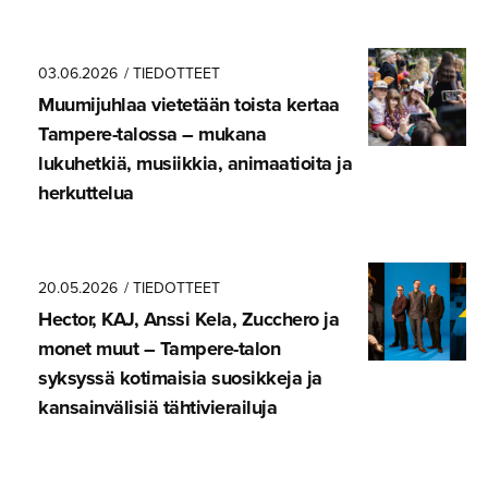
03.06.2026
/ TIEDOTTEET
Muumijuhlaa vietetään toista kertaa
Tampere-ta­lossa – mukana
lukuhetkiä, musiikkia, animaatioita ja
herkuttelua
20.05.2026
/ TIEDOTTEET
Hector, KAJ, Anssi Kela, Zucchero ja
monet muut – Tampere-talon
syksyssä kotimaisia suosikkeja ja
kansainvä­lisiä tähtivie­railuja