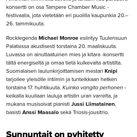
konsertti on osa Tampere Chamber Music -
festivaalia, jota vietetään eri puolilla kaupunkia 20.–
26. tammikuuta.
Rocklegenda
Michael Monroe
esiintyy Tuulensuun
Palatsissa akustisesti torstaina 20. maaliskuuta.
Luvassa on ainutlaatuinen mies ja kitara -konsertti
tältä energiseltä ja omaa tietä kulkevalta artistilta.
Suomalaisen laulunkirjoittamisen mestari
Knipi
tarjoilee yleisölle intiimin ja tunteikkaan hetken
torstaina 17. huhtikuuta.
Kuinka vangita perhonen
-
keikalla kuullaan lauluja artistin uran varrelta, ja
mukana musisoivat pianisti
Jussi Liimatainen
,
basisti
Anssi Maasalo
sekä Triosis-jousitrio.
Sunnuntait on pyhitetty