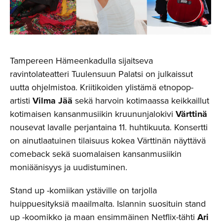
Tampereen Hämeenkadulla sijaitseva
ravintolateatteri Tuulensuun Palatsi on julkaissut
uutta ohjelmistoa. Kriitikoiden ylistämä etnopop-
artisti
Vilma Jää
sekä harvoin kotimaassa keikkaillut
kotimaisen kansanmusiikin kruununjalokivi
Värttinä
nousevat lavalle perjantaina 11. huhtikuuta. Konsertti
on ainutlaatuinen tilaisuus kokea Värttinän näyttävä
comeback sekä suomalaisen kansanmusiikin
moniäänisyys ja uudistuminen.
Stand up -komiikan ystäville on tarjolla
huippuesityksiä maailmalta. Islannin suosituin stand
up -koomikko ja maan ensimmäinen Netflix-tähti
Ari