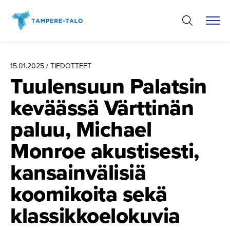
Hyppää
sisältöön
15.01.2025 / TIEDOTTEET
Tuulensuun Palatsin
keväässä Värttinän
paluu, Michael
Monroe akustisesti,
kansainvä­lisiä
koomikoita sekä
klassikkoe­lokuvia