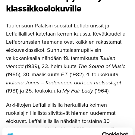
klassikkoe­lo­kuville
Tuulensuun Palatsin suositut Leffabrunssit ja
Leffaillalliset katetaan kerran kuussa. Kevätkaudella
Leffabrunssien teemana ovat kaikkien rakastamat
elokuvaklassikot. Sunnuntaiaamupäivisin
valkokankaalla nähdään 19. tammikuuta
Tuulen
viemää
(1939), 23. helmikuuta
The Sound of Music
(1965), 30. maaliskuuta
E.T.
(1982), 4. toukokuuta
Indiana Jones – Kadonneen aarteen metsästäjät
(1981) ja 25. toukokuuta
My Fair Lady
(1964).
Arki-iltojen Leffaillallisilla herkullista kolmen
ruokalajin illallista siivittävät hieman uudemmat
elokuvat. Leffaillallisilla nähdään torstaina 30.
tammikuuta
Les Misérables
(2012), torstaina 13.