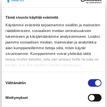
helmikuuta
Ystävänpäivä
(2010), torstaina 13.
maaliskuuta
Walk the Line
(2005), tiistaina 8.
huhtikuuta
Kaunis mieli
(2001), keskiviikkona 16.
Tämä sivusto käyttää evästeitä
huhtikuuta
Kaunotar ja Hirviö
(2017) ja keskiviikkona
Käytämme evästeitä tarjoamamme sisällön ja mainosten
14. toukokuuta
The Breakfast Club
(1985).
räätälöimiseen, sosiaalisen median ominaisuuksien
tukemiseen ja kävijämäärämme analysoimiseen. Lisäksi
Näyttelijät
Mika Räinä
ja
Tom Petäjä
sekoittavat
jaamme sosiaalisen median, mainosalan ja analytiikka-
stand upia ja komiikkaa Linnateatterin
alan kumppaneillemme tietoja siitä, miten käytät
tuoreessa
Alfauro(u)s
-esityksessä perjantaina 4.
sivustoamme. Kumppanimme voivat yhdistää näitä
huhtikuuta. Nykypäivän pokauskurssit ruoditaan läpi
tietoja muihin tietoihin, joita olet antanut heille tai joita on
raadollisesti ja selvitetään, millaiset alfat tätä
kerätty, kun olet käyttänyt heidän palvelujaan.
maailmaa oikeasti pyörittävät. Hulvattoman
esityksen on ohjannut
Ilari Johansson
. Näyttelijät
Suostumuksen
Välttämätön
Martti Suosalo
ja
Lotta Kuusisto
sekä pianisti
Iiro
valinta
Rantala
naurattavat
Neljä pientä annosta
-
musiikkikomediassa sunnuntaina 26. lokakuuta.
Mieltymykset
Yleisön suosikkiesitystä on esitetty täysille