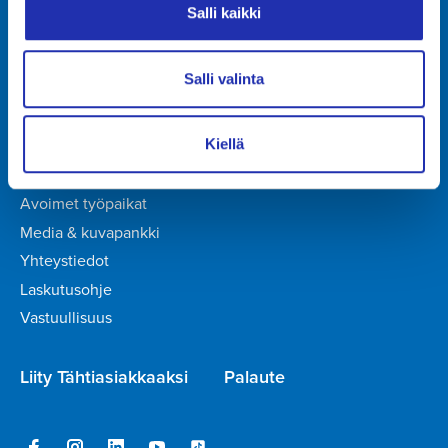
Ryhmille
Pyydä tarjous
Salli kaikki
Ruoka ja juoma
Salli valinta
Tampere-talo-
Tilaa uutiskirje
konserni
Tampere-talo yrityksenä
Kiellä
Ajankohtaista
Avoimet työpaikat
Media & kuvapankki
Yhteystiedot
Laskutusohje
Vastuullisuus
Liity Tähtiasiakkaaksi
Palaute