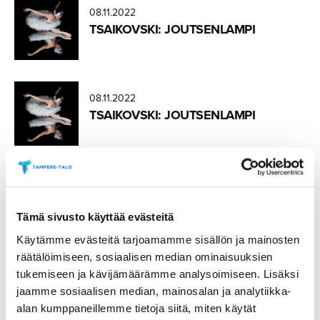
08.11.2022
TSAIKOVSKI: JOUTSENLAMPI
08.11.2022
TSAIKOVSKI: JOUTSENLAMPI
08.11.2022
TSAIKOVSKI: JOUTSENLAMPI
Tämä sivusto käyttää evästeitä
Käytämme evästeitä tarjoamamme sisällön ja mainosten
räätälöimiseen, sosiaalisen median ominaisuuksien
1
tukemiseen ja kävijämäärämme analysoimiseen. Lisäksi
2
jaamme sosiaalisen median, mainosalan ja analytiikka-
alan kumppaneillemme tietoja siitä, miten käytät