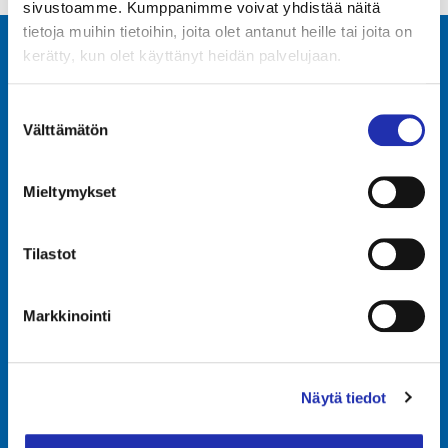
sivustoamme. Kumppanimme voivat yhdistää näitä
tietoja muihin tietoihin, joita olet antanut heille tai joita on
kerätty, kun olet käyttänyt heidän palvelujaan.
Tampere-talo Oy
Yliopistonkatu 55
Suostumuksen
PL 16, 33101 TAMPERE
Välttämätön
valinta
+358 3 243 4111
Y-tunnus 0706363-7
Mieltymykset
Talo Events Oy
Yliopistonkatu 55
Tilastot
PL 16, 33101 TAMPERE
Y-tunnus 3374395-1
Markkinointi
Kävijöille
Yrityksille
Tapahtumakalenteri
Tapahtumapalvelut
Liput
Tilat
Näytä tiedot
Aukioloajat
Talo Events Oy