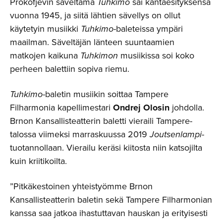
Prokofjevin säveltämä
Tuhkimo
sai kantaesityksensä
vuonna 1945, ja siitä lähtien sävellys on ollut
käytetyin musiikki
Tuhkimo
-baleteissa ympäri
maailman. Säveltäjän länteen suuntaamien
matkojen kaikuna
Tuhkimon
musiikissa soi koko
perheen balettiin sopiva riemu.
Tuhkimo
-baletin musiikin soittaa Tampere
Filharmonia kapellimestari
Ondrej Olosin
johdolla.
Brnon Kansallisteatterin baletti vieraili Tampere-
talossa viimeksi marraskuussa 2019
Joutsenlampi-
tuotannollaan. Vierailu keräsi kiitosta niin katsojilta
kuin kriitikoilta.
”Pitkäkestoinen yhteistyömme Brnon
Kansallisteatterin baletin sekä Tampere Filharmonian
kanssa saa jatkoa ihastuttavan hauskan ja erityisesti