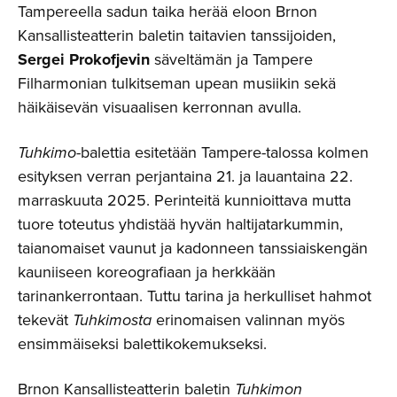
Tampereella sadun taika herää eloon Brnon
Kansallisteatterin baletin taitavien tanssijoiden,
Sergei Prokofjevin
säveltämän ja Tampere
Filharmonian tulkitseman upean musiikin sekä
häikäisevän visuaalisen kerronnan avulla.
Tuhkimo
-balettia esitetään Tampere-talossa kolmen
esityksen verran perjantaina 21. ja lauantaina 22.
marraskuuta 2025. Perinteitä kunnioittava mutta
tuore toteutus yhdistää hyvän haltijatarkummin,
taianomaiset vaunut ja kadonneen tanssiaiskengän
kauniiseen koreografiaan ja herkkään
tarinankerrontaan. Tuttu tarina ja herkulliset hahmot
tekevät
Tuhkimosta
erinomaisen valinnan myös
ensimmäiseksi balettikokemukseksi.
Brnon Kansallisteatterin baletin
Tuhkimon