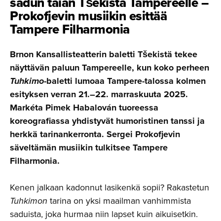
sadun taian Tšekistä Tampereelle –
Prokofjevin musiikin esittää
Tampere Filharmonia
Brnon Kansallisteatterin baletti Tšekistä tekee
näyttävän paluun Tampereelle, kun koko perheen
Tuhkimo
-baletti lumoaa Tampere-talossa kolmen
esityksen verran 21.–22. marraskuuta 2025.
Markéta Pimek Habalován tuoreessa
koreografiassa yhdistyvät humoristinen tanssi ja
herkkä tarinankerronta. Sergei Prokofjevin
säveltämän musiikin tulkitsee Tampere
Filharmonia.
Kenen jalkaan kadonnut lasikenkä sopii? Rakastetun
Tuhkimon
tarina on yksi maailman vanhimmista
saduista, joka hurmaa niin lapset kuin aikuisetkin.