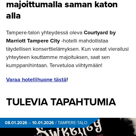
majoittu­malla saman katon
alla
Tampere-talon yhteydessä oleva
Courtyard by
Marriott Tampere City
-hotelli mahdollistaa
täydellisen konserttielämyksen. Kun varaat vierailusi
yhteyteen kauttamme majoituksen, saat sen
kumppanihintaan. Tervetuloa viihtymään!
Varaa hotellihuone tästä
!
TULEVIA TAPAHTUMIA
08.01.2026
–
10.01.2026
/
TAMPERE-TALO