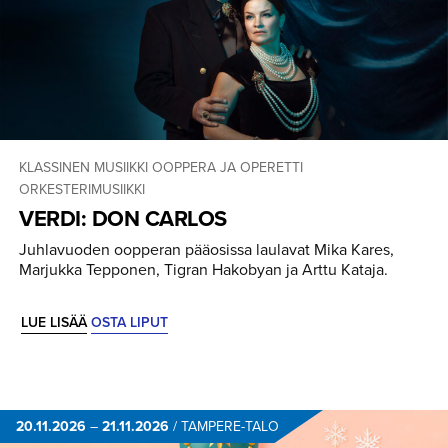
KLASSINEN MUSIIKKI
OOPPERA JA OPERETTI
ORKESTERIMUSIIKKI
VERDI: DON CARLOS
Juhlavuoden oopperan pääosissa laulavat Mika Kares,
Marjukka Tepponen, Tigran Hakobyan ja Arttu Kataja.
LUE LISÄÄ
OSTA LIPUT
20.11.2026
–
21.11.2026
/
TAMPERE-TALO