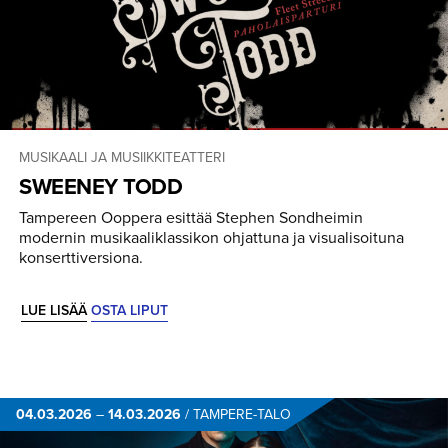
MUSIKAALI JA MUSIIKKITEATTERI
SWEENEY TODD
Tampereen Ooppera esittää Stephen Sondheimin
modernin musikaaliklassikon ohjattuna ja visualisoituna
konserttiversiona.
LUE LISÄÄ
OSTA LIPUT
04.03.2026
–
14.03.2026
/
TAMPERE-TALO