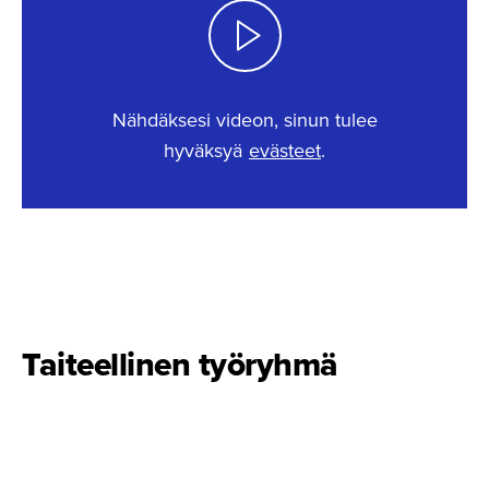
Nähdäksesi videon, sinun tulee
hyväksyä
evästeet
.
This content requires cookies.
Change cookie settings
Taiteellinen työryhmä