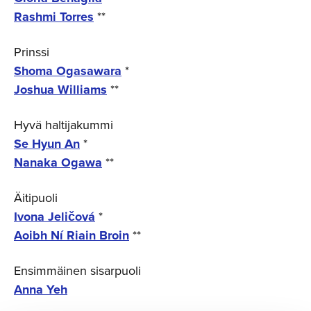
Rashmi Torres
**
Prinssi
Shoma Ogasawara
*
Joshua Williams
**
Hyvä haltijakummi
Se Hyun An
*
Nanaka Ogawa
**
Äitipuoli
Ivona Jeličová
*
Aoibh Ní Riain Broin
**
Ensimmäinen sisarpuoli
Anna Yeh