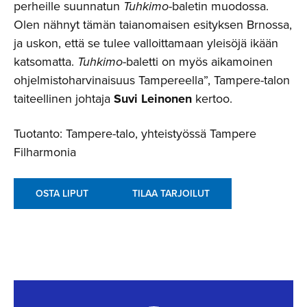
perheille suunnatun
Tuhkimo
-baletin muodossa.
Olen nähnyt tämän taianomaisen esityksen Brnossa,
ja uskon, että se tulee valloittamaan yleisöjä ikään
katsomatta.
Tuhkimo
-baletti on myös aikamoinen
ohjelmistoharvinaisuus Tampereella”, Tampere-talon
taiteellinen johtaja
Suvi Leinonen
kertoo.
Tuotanto: Tampere-talo, yhteistyössä Tampere
Filharmonia
OSTA LIPUT
TILAA TARJOILUT