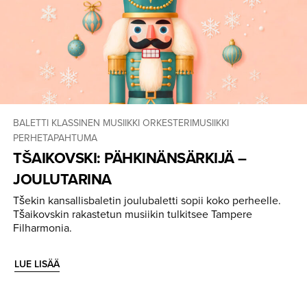
BALETTI
KLASSINEN MUSIIKKI
ORKESTERIMUSIIKKI
PERHETAPAHTUMA
TŠAIKOVSKI: PÄHKINÄN­SÄRKIJÄ –
JOULUTARINA
Tšekin kansallisbaletin joulubaletti sopii koko perheelle.
Tšaikovskin rakastetun musiikin tulkitsee Tampere
Filharmonia.
LUE LISÄÄ