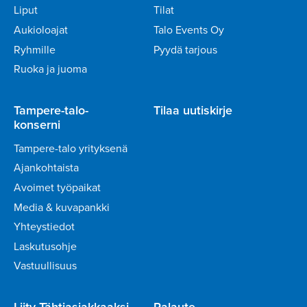
Liput
Tilat
Aukioloajat
Talo Events Oy
Ryhmille
Pyydä tarjous
Ruoka ja juoma
Tampere-talo-
Tilaa uutiskirje
konserni
Tampere-talo yrityksenä
Ajankohtaista
Avoimet työpaikat
Media & kuvapankki
Yhteystiedot
Laskutusohje
Vastuullisuus
Liity Tähtiasiakkaaksi
Palaute