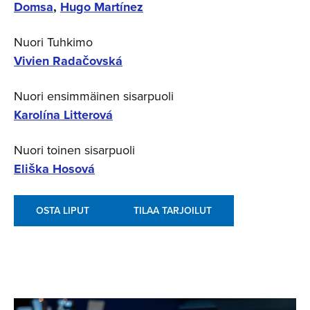
Domsa
,
Hugo Martínez
Nuori Tuhkimo
Vivien Radačovská
Nuori ensimmäinen sisarpuoli
Karolína Litterová
Nuori toinen sisarpuoli
Eliška Hosová
OSTA LIPUT
TILAA TARJOILUT