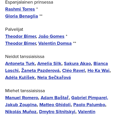
Espanjalainen prinsessa
Rashmi Torres
*
Gloria Benaglia
**
Palvelijat
Theodor Bimer
,
João Gomes
*
Theodor Bimer
,
Valentin Domsa
**
Neidot tanssiaisissa
Antoneta Turk
,
Amelia Silk
,
Sakura Akao
,
Bianca
Loschi
,
Žaneta Pazderová
,
Cléo Ravel
,
Ho Ka Wai
,
Adéla Kulíšek
,
Nela Sečkařová
Miehet tanssiaisissa
Manuel Romero
,
Adam Baštař
,
Gabriel Pimparel,
Jakub Zouplna
,
Matteo Ghidoli
,
Paolo Palumbo
,
Nikolás Muñoz
,
Dmytro Sitnitskyi
,
Valentin