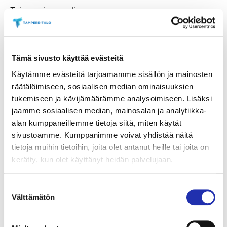
Toinen sisarpuoli
Kristýna Kmentová
*
Sarah Ronešová
**
Tämä sivusto käyttää evästeitä
Isä
Käytämme evästeitä tarjoamamme sisällön ja mainosten
Petr Hos
räätälöimiseen, sosiaalisen median ominaisuuksien
tukemiseen ja kävijämäärämme analysoimiseen. Lisäksi
Äiti
jaamme sosiaalisen median, mainosalan ja analytiikka-
Sarah Ronešová
*
alan kumppaneillemme tietoja siitä, miten käytät
Petra Večeřová
**
sivustoamme. Kumppanimme voivat yhdistää näitä
tietoja muihin tietoihin, joita olet antanut heille tai joita on
Prinssin ystävät
kerätty, kun olet käyttänyt heidän palvelujaan.
Hugo Martínez
,
Jacopo Iadimarco
*
Glen Lambrecht
,
João Gomes
**
Suostumuksen
Välttämätön
valinta
Opettaja
Petr Hos