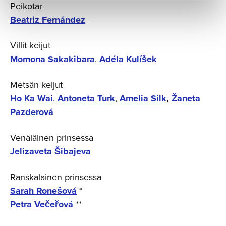
Peikotar
Beatriz Fernández
Villit keijut
Momona Sakakibara
,
Adéla Kulíšek
Metsän keijut
Ho Ka Wai
,
Antoneta Turk
,
Amelia Silk
,
Žaneta
Pazderová
Venäläinen prinsessa
Jelizaveta Šibajeva
Ranskalainen prinsessa
Sarah Ronešová
*
Petra Večeřová
**