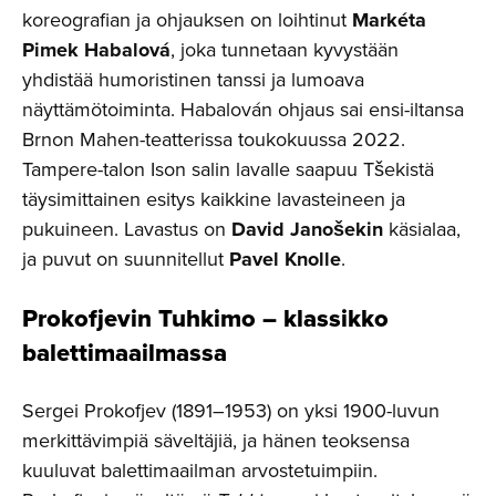
koreografian ja ohjauksen on loihtinut
Markéta
Pimek Habalová
, joka tunnetaan kyvystään
yhdistää humoristinen tanssi ja lumoava
näyttämötoiminta. Habalován ohjaus sai ensi-iltansa
Brnon Mahen-teatterissa toukokuussa 2022.
Tampere-talon Ison salin lavalle saapuu Tšekistä
täysimittainen esitys kaikkine lavasteineen ja
pukuineen. Lavastus on
David Janošekin
käsialaa,
ja puvut on suunnitellut
Pavel Knolle
.
Prokofjevin Tuhkimo – klassikko
balettimaailmassa
Sergei Prokofjev (1891–1953) on yksi 1900-luvun
merkittävimpiä säveltäjiä, ja hänen teoksensa
kuuluvat balettimaailman arvostetuimpiin.