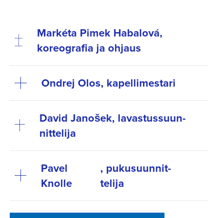
Markéta Pimek Habalová
,
koreografia ja ohjaus
Ondrej Olos
, kapellimestari
David Janošek
, lavastus­suun­
nit­telija
Pavel
, pukusuun­nit­
Knolle
telija