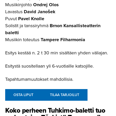
Musiikinjohto
Ondrej Olos
Lavastus
David Janošek
Puvut
Pavel Knolle
Solistit ja tanssiryhmä
Brnon Kansallisteatterin
baletti
Musiikin toteutus
Tampere Filharmonia
Esitys kestää n. 2 t 30 min sisältäen yhden väliajan.
Esitystä suositellaan yli 6-vuotiaille katsojille.
Tapahtumamuutokset mahdollisia.
OSTA LIPUT
TILAA TARJOILUT
Koko perheen Tuhkimo-ba­letti tuo