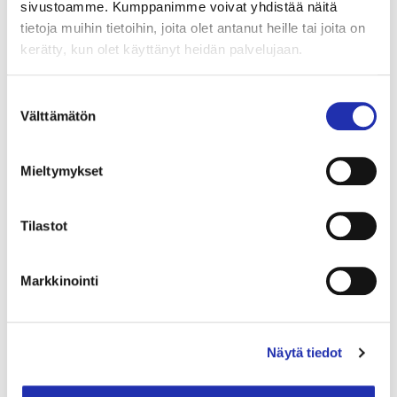
sivustoamme. Kumppanimme voivat yhdistää näitä
tietoja muihin tietoihin, joita olet antanut heille tai joita on
10.12.2024
kerätty, kun olet käyttänyt heidän palvelujaan.
Sunnuntaik­las­sikko: Leffabrunssi –
Pirates of the Caribbean (K12)
Suostumuksen
Välttämätön
valinta
1
Mieltymykset
2
3
Tilastot
4
5
Markkinointi
…
Näytä tiedot
8