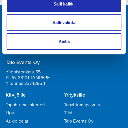
Salli kaikki
Tampere-talo Oy
Salli valinta
Yliopistonkatu 55
PL 16, 33101 TAMPERE
Kiellä
+358 3 243 4111
Y-tunnus 0706363-7
Talo Events Oy
Yliopistonkatu 55
PL 16, 33101 TAMPERE
Y-tunnus 3374395-1
Kävijöille
Yrityksille
Tapahtumakalenteri
Tapahtumapalvelut
Liput
Tilat
Aukioloajat
Talo Events Oy