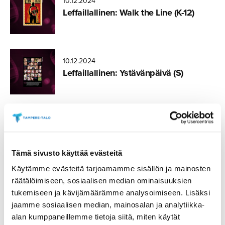
10.12.2024
Walk the
Leffaillal­linen: Walk the Line (K-12)
Line ©20th
Century
Fox
10.12.2024
Valentine´s
Leffaillal­linen: Ystävänpäivä (S)
Day ©New
Line
Cinema
10.12.2024
Les
Leffaillal­linen: Les Misérables (K-12)
Misérables
©Universal
Tämä sivusto käyttää evästeitä
Pictures
Käytämme evästeitä tarjoamamme sisällön ja mainosten
10.12.2024
räätälöimiseen, sosiaalisen median ominaisuuksien
My Fair
Sunnuntaik­las­sikko: Leffabrunssi –
tukemiseen ja kävijämäärämme analysoimiseen. Lisäksi
Lady
My Fair Lady
jaamme sosiaalisen median, mainosalan ja analytiikka-
©Warner
Bros.
alan kumppaneillemme tietoja siitä, miten käytät