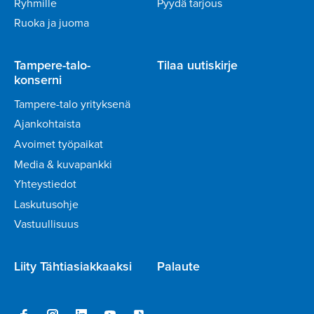
Ryhmille
Pyydä tarjous
Ruoka ja juoma
Tampere-talo-
Tilaa uutiskirje
konserni
Tampere-talo yrityksenä
Ajankohtaista
Avoimet työpaikat
Media & kuvapankki
Yhteystiedot
Laskutusohje
Vastuullisuus
Liity Tähtiasiakkaaksi
Palaute