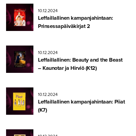
10.12.2024
Leffaillal­linen kampanja­hin­taan:
Prinsessa­päi­vä­kirjat 2
10.12.2024
Beauty and
Leffaillal­linen: Beauty and the Beast
the Beast
– Kaunotar ja Hirviö (K12)
©Walt
Disney
Pictures
10.12.2024
Leffaillal­linen kampanja­hin­taan: Piiat
(K7)